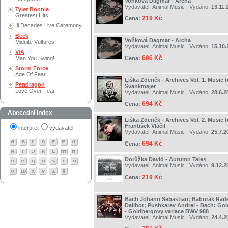
Voňková Dagmar - Archa
Vydavatel:
Animal Music
| Vydáno:
13.11.
Tyler Bonnie
Greatest Hits
219 Kč
Cena:
Iii Decades Live Ceremony
Beck
Voňková Dagmar - Archa
Midnite Vultures
Vydavatel:
Animal Music
| Vydáno:
15.10.
V/A
606 Kč
Man You Swing!
Cena:
Storm Force
Age Of Fear
Liška Zdeněk - Archives Vol. 1. Music 
Pendragon
Švankmajer
Love Over Fear
Vydavatel:
Animal Music
| Vydáno:
28.6.2
694 Kč
Cena:
Abecední index
Liška Zdeněk - Archives Vol. 2. Music 
František Vláčil
interpret
vydavatel
Vydavatel:
Animal Music
| Vydáno:
25.7.2
694 Kč
Cena:
Dorůžka David - Autumn Tales
Vydavatel:
Animal Music
| Vydáno:
9.12.2
219 Kč
Cena:
Bach Johann Sebastian; Baborák Rade
Dalibor; Pushkarev Andrei - Bach: Gol
- Goldbergovy variace BWV 988
Vydavatel:
Animal Music
| Vydáno:
24.4.2