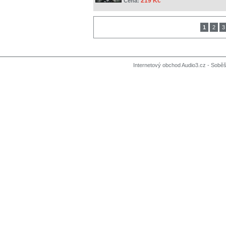
219 Kč
Cena:
1
2
3
Internetový obchod Audio3.cz - Soběši