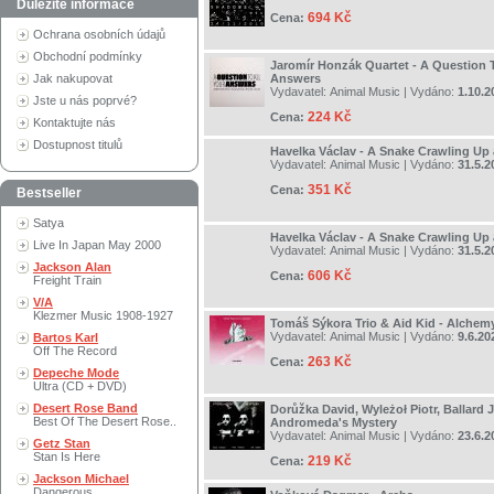
Důležité informace
694 Kč
Cena:
Ochrana osobních údajů
Obchodní podmínky
Jaromír Honzák Quartet - A Question T
Jak nakupovat
Answers
Vydavatel:
Animal Music
| Vydáno:
1.10.2
Jste u nás poprvé?
224 Kč
Cena:
Kontaktujte nás
Dostupnost titulů
Havelka Václav - A Snake Crawling Up
Vydavatel:
Animal Music
| Vydáno:
31.5.2
351 Kč
Cena:
Bestseller
Satya
Havelka Václav - A Snake Crawling Up
Live In Japan May 2000
Vydavatel:
Animal Music
| Vydáno:
31.5.2
Jackson Alan
606 Kč
Cena:
Freight Train
V/A
Klezmer Music 1908-1927
Tomáš Sýkora Trio & Aid Kid - Alchem
Vydavatel:
Animal Music
| Vydáno:
9.6.20
Bartos Karl
Off The Record
263 Kč
Cena:
Depeche Mode
Ultra (CD + DVD)
Desert Rose Band
Dorůžka David, Wyleżoł Piotr, Ballard J
Best Of The Desert Rose..
Andromeda's Mystery
Vydavatel:
Animal Music
| Vydáno:
23.6.2
Getz Stan
Stan Is Here
219 Kč
Cena:
Jackson Michael
Dangerous