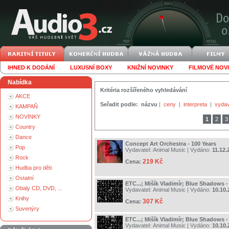
IHNED K DODÁNÍ
LUXUSNÍ BOXY
KNIŽNÍ NOVINKY
FILMOVÉ NOV
Nabídka
Kritéria rozšířeného vyhledávání
AKCE
Seřadit podle:
názvu
|
ceny
|
interpreta
|
vydav
KAMPAŇ
NOVINKY
1
2
3
Country
Dance
Concept Art Orchestra - 100 Years
Pop
Vydavatel:
Animal Music
| Vydáno:
11.12.
Rock
219 Kč
Cena:
Hudba pro děti
Ostatní
ETC...; Mišík Vladimír; Blue Shadows -
Obaly CD, DVD, ...
Vydavatel:
Animal Music
| Vydáno:
10.10.
Knihy
307 Kč
Cena:
Suvenýry
ETC...; Mišík Vladimír; Blue Shadows -
Vydavatel:
Animal Music
| Vydáno:
10.10.