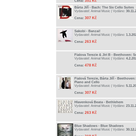
351 Kč
Cena:
Bárta Jiří - Bach: The Six Cello Suites
Vydavatel:
Animal Music
| Vydáno:
30.11.
307 Kč
Cena:
Sakobi - Banzai!
Vydavatel:
Animal Music
| Vydáno:
1.3.20
263 Kč
Cena:
Fialova Terezie & Jiri B - Beethoven: S
Vydavatel:
Animal Music
| Vydáno:
4.2.20
478 Kč
Cena:
Fialová Terezie, Bárta Jiří - Beethoven
Piano and Cello
Vydavatel:
Animal Music
| Vydáno:
5.11.2
307 Kč
Cena:
Hlavenková Beata - Bethlehem
Vydavatel:
Animal Music
| Vydáno:
23.11.
263 Kč
Cena:
Blue Shadows - Blue Shadows
Vydavatel:
Animal Music
| Vydáno:
30.12.