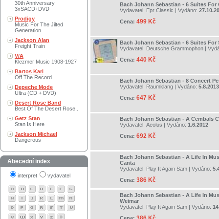
30th Anniversary
Bach Johann Sebastian - 6 Suites For 
3xSACD+DVD
Vydavatel:
Epr Classic
| Vydáno:
27.10.2
Prodigy
499 Kč
Cena:
Music For The Jilted
Generation
Jackson Alan
Bach Johann Sebastian - 6 Suites For 
Freight Train
Vydavatel:
Deutsche Grammophon
| Vyd
V/A
440 Kč
Cena:
Klezmer Music 1908-1927
Bartos Karl
Off The Record
Bach Johann Sebastian - 8 Concert Pe
Vydavatel:
Raumklang
| Vydáno:
5.8.2013
Depeche Mode
Ultra (CD + DVD)
647 Kč
Cena:
Desert Rose Band
Best Of The Desert Rose..
Getz Stan
Bach Johann Sebastian - A Cembals C
Stan Is Here
Vydavatel:
Aeolus
| Vydáno:
1.6.2012
Jackson Michael
692 Kč
Cena:
Dangerous
Bach Johann Sebastian - A Life In Musi
Abecední index
Canta
Vydavatel:
Play It Again Sam
| Vydáno:
5.
interpret
vydavatel
386 Kč
Cena:
Bach Johann Sebastian - A Life In Mus
Weimar
Vydavatel:
Play It Again Sam
| Vydáno:
14
386 Kč
Cena: