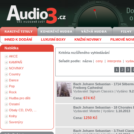
IHNED K DODÁNÍ
LUXUSNÍ BOXY
KNIŽNÍ NOVINKY
FILMOVÉ NOV
Nabídka
Kritéria rozšířeného vyhledávání
AKCE
Seřadit podle:
názvu
|
ceny
|
interpreta
|
vydav
KAMPAŇ
NOVINKY
1
2
3
Country
Dance
Bach Johann Sebastian - 1714 Silber
Pop
Freiberg Cathedral
Vydavatel:
Signum Classics
| Vydáno:
9.2
Rock
674 Kč
Hudba pro děti
Cena:
Ostatní
Bach Johann Sebastian - 18 Chorales
Obaly CD, DVD, ...
Vydavatel:
Motette
| Vydáno:
1.10.2013
Knihy
1250 Kč
Cena:
Suvenýry
Bach Johann Sebastian - 3.Theil Clav