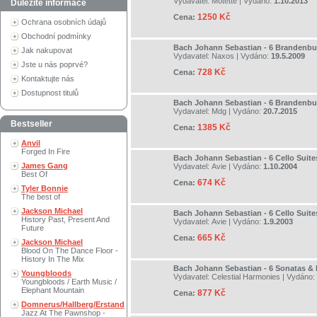
Vydavatel:
Motette
| Vydáno:
1.10.2013
Důležité informace
1250 Kč
Cena:
Ochrana osobních údajů
Obchodní podmínky
Bach Johann Sebastian - 6 Brandenbu
Jak nakupovat
Vydavatel:
Naxos
| Vydáno:
19.5.2009
Jste u nás poprvé?
728 Kč
Cena:
Kontaktujte nás
Dostupnost titulů
Bach Johann Sebastian - 6 Brandenbu
Vydavatel:
Mdg
| Vydáno:
20.7.2015
Bestseller
1385 Kč
Cena:
Anvil
Forged In Fire
Bach Johann Sebastian - 6 Cello Suite
James Gang
Vydavatel:
Avie
| Vydáno:
1.10.2004
Best Of
674 Kč
Cena:
Tyler Bonnie
The best of
Jackson Michael
Bach Johann Sebastian - 6 Cello Suite
History Past, Present And
Vydavatel:
Avie
| Vydáno:
1.9.2003
Future
665 Kč
Cena:
Jackson Michael
Blood On The Dance Floor -
History In The Mix
Bach Johann Sebastian - 6 Sonatas & 
Youngbloods
Vydavatel:
Celestial Harmonies
| Vydáno:
Youngbloods / Earth Music /
Elephant Mountain
877 Kč
Cena:
Domnerus/Hallberg/Erstand
Jazz At The Pawnshop -