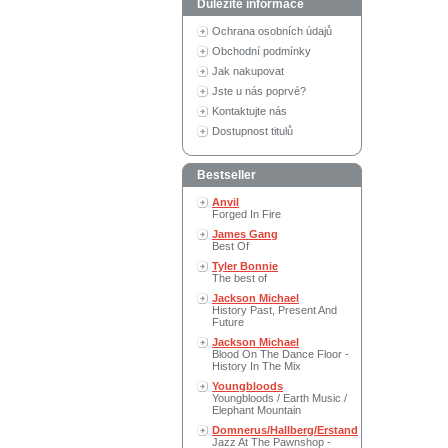
Důležité informace
Ochrana osobních údajů
Obchodní podmínky
Jak nakupovat
Jste u nás poprvé?
Kontaktujte nás
Dostupnost titulů
Bestseller
Anvil
Forged In Fire
James Gang
Best Of
Tyler Bonnie
The best of
Jackson Michael
History Past, Present And
Future
Jackson Michael
Blood On The Dance Floor -
History In The Mix
Youngbloods
Youngbloods / Earth Music /
Elephant Mountain
Domnerus/Hallberg/Erstand
Jazz At The Pawnshop -