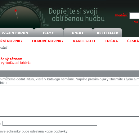
Hledání:
Rozš
IŽNÍ NOVINKY
FILMOVÉ NOVINKY
KAREL GOTT
TRIČKA
ČESKÁ
ávání
 žádný záznam
vyhledávací kritéria
 můžeme dodat i tituly, které v katalogu nemáme. Napište prosím o jaký titul máte zájem 
ídku.
a:
ové schránky bude odeslána kopie poptávky.