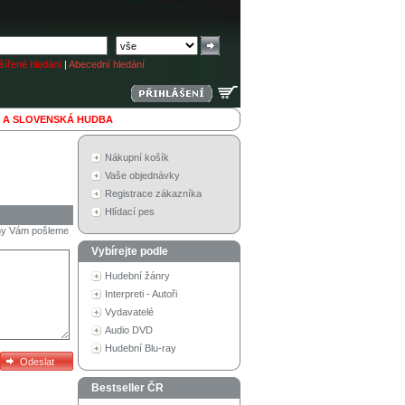
ířené hledání
|
Abecední hledání
 A SLOVENSKÁ HUDBA
Nákupní košík
Vaše objednávky
Registrace zákazníka
Hlídací pes
a my Vám pošleme
Vybírejte podle
Hudební žánry
Interpreti - Autoři
Vydavatelé
Audio DVD
Hudební Blu-ray
Bestseller ČR