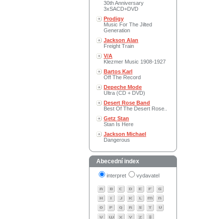
30th Anniversary
3xSACD+DVD
Prodigy
Music For The Jilted
Generation
Jackson Alan
Freight Train
V/A
Klezmer Music 1908-1927
Bartos Karl
Off The Record
Depeche Mode
Ultra (CD + DVD)
Desert Rose Band
Best Of The Desert Rose..
Getz Stan
Stan Is Here
Jackson Michael
Dangerous
Abecední index
interpret
vydavatel