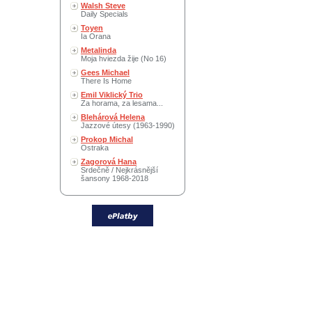
Walsh Steve
Daily Specials
Toyen
Ia Orana
Metalinda
Moja hviezda žije (No 16)
Gees Michael
There Is Home
Emil Viklický Trio
Za horama, za lesama...
Blehárová Helena
Jazzové útesy (1963-1990)
Prokop Michal
Ostraka
Zagorová Hana
Srdečně / Nejkrásnější
šansony 1968-2018