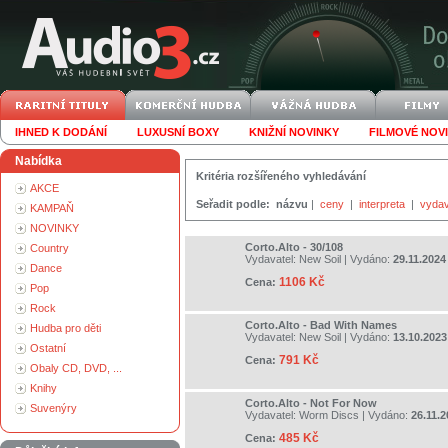
IHNED K DODÁNÍ
LUXUSNÍ BOXY
KNIŽNÍ NOVINKY
FILMOVÉ NOV
Nabídka
Kritéria rozšířeného vyhledávání
AKCE
Seřadit podle:
názvu
|
ceny
|
interpreta
|
vydav
KAMPAŇ
NOVINKY
Corto.Alto - 30/108
Country
Vydavatel:
New Soil
| Vydáno:
29.11.2024
Dance
1106 Kč
Cena:
Pop
Rock
Corto.Alto - Bad With Names
Hudba pro děti
Vydavatel:
New Soil
| Vydáno:
13.10.2023
Ostatní
791 Kč
Cena:
Obaly CD, DVD, ...
Knihy
Corto.Alto - Not For Now
Suvenýry
Vydavatel:
Worm Discs
| Vydáno:
26.11.
485 Kč
Cena: