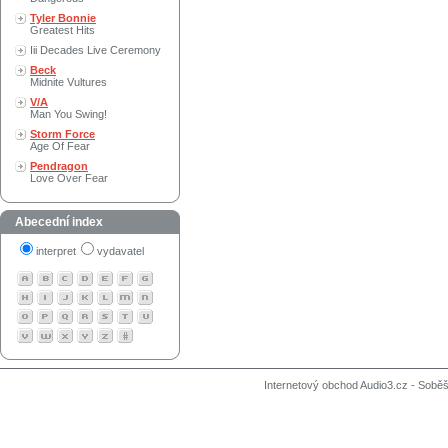
Tyler Bonnie
Greatest Hits
Iii Decades Live Ceremony
Beck
Midnite Vultures
V/A
Man You Swing!
Storm Force
Age Of Fear
Pendragon
Love Over Fear
Abecední index
interpret
vydavatel
Internetový obchod Audio3.cz - Soběši