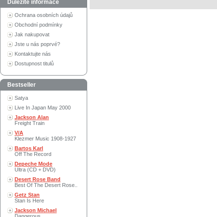
Důležité informace
Ochrana osobních údajů
Obchodní podmínky
Jak nakupovat
Jste u nás poprvé?
Kontaktujte nás
Dostupnost titulů
Bestseller
Satya
Live In Japan May 2000
Jackson Alan
Freight Train
V/A
Klezmer Music 1908-1927
Bartos Karl
Off The Record
Depeche Mode
Ultra (CD + DVD)
Desert Rose Band
Best Of The Desert Rose..
Getz Stan
Stan Is Here
Jackson Michael
Dangerous