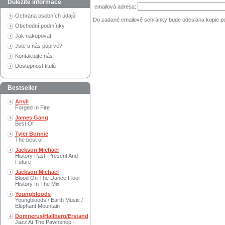
Důležité informace
emailová adresa:
Ochrana osobních údajů
Do zadané emailové schránky bude odeslána kopie p
Obchodní podmínky
Jak nakupovat
Jste u nás poprvé?
Kontaktujte nás
Dostupnost titulů
Bestseller
Anvil
Forged In Fire
James Gang
Best Of
Tyler Bonnie
The best of
Jackson Michael
History Past, Present And
Future
Jackson Michael
Blood On The Dance Floor -
History In The Mix
Youngbloods
Youngbloods / Earth Music /
Elephant Mountain
Domnerus/Hallberg/Erstand
Jazz At The Pawnshop -