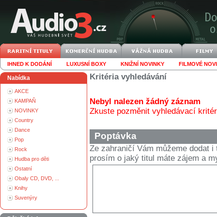
IHNED K DODÁNÍ
LUXUSNÍ BOXY
KNIŽNÍ NOVINKY
FILMOVÉ NOV
Kritéria vyhledávání
Nabídka
AKCE
Nebyl nalezen žádný záznam
KAMPAŇ
Zkuste pozměnit vyhledávací kritér
NOVINKY
Country
Dance
Poptávka
Pop
Ze zahraničí Vám můžeme dodat i t
Rock
prosím o jaký titul máte zájem a
Hudba pro děti
Ostatní
Obaly CD, DVD, ...
Knihy
Suvenýry