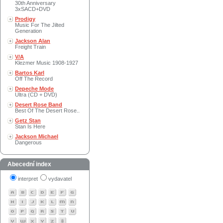
30th Anniversary
3xSACD+DVD
Prodigy
Music For The Jilted
Generation
Jackson Alan
Freight Train
V/A
Klezmer Music 1908-1927
Bartos Karl
Off The Record
Depeche Mode
Ultra (CD + DVD)
Desert Rose Band
Best Of The Desert Rose..
Getz Stan
Stan Is Here
Jackson Michael
Dangerous
Abecední index
interpret
vydavatel