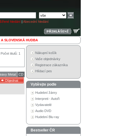
ířené hledání
|
Abecední hledání
 A SLOVENSKÁ HUDBA
Nákupní košík
Počet titulů: 1
Vaše objednávky
Registrace zákazníka
Hlídací pes
eavy Metal
CD
Vybírejte podle
Hudební žánry
Interpreti - Autoři
Vydavatelé
Audio DVD
Hudební Blu-ray
Bestseller ČR