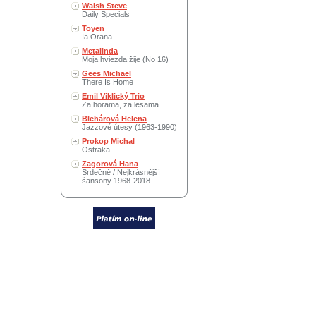
Walsh Steve
Daily Specials
Toyen
Ia Orana
Metalinda
Moja hviezda žije (No 16)
Gees Michael
There Is Home
Emil Viklický Trio
Za horama, za lesama...
Blehárová Helena
Jazzové útesy (1963-1990)
Prokop Michal
Ostraka
Zagorová Hana
Srdečně / Nejkrásnější
šansony 1968-2018