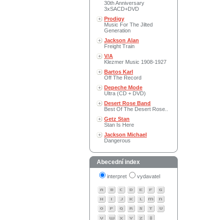
30th Anniversary
3xSACD+DVD
Prodigy
Music For The Jilted
Generation
Jackson Alan
Freight Train
V/A
Klezmer Music 1908-1927
Bartos Karl
Off The Record
Depeche Mode
Ultra (CD + DVD)
Desert Rose Band
Best Of The Desert Rose..
Getz Stan
Stan Is Here
Jackson Michael
Dangerous
Abecední index
interpret
vydavatel