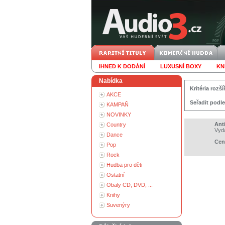
IHNED K DODÁNÍ
LUXUSNÍ BOXY
KN
Nabídka
Kritéria roz
AKCE
Seřadit podle
KAMPAŇ
NOVINKY
Ant
Country
Vyd
Dance
Cen
Pop
Rock
Hudba pro děti
Ostatní
Obaly CD, DVD, ...
Knihy
Suvenýry