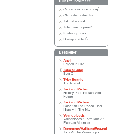
Důležité informace
Ochrana osobních údajů
Obchodní podmínky
Jak nakupovat
Jste u nás poprvé?
Kontaktujte nás
Dostupnost titulů
Bestseller
Anvil
Forged In Fire
James Gang
Best Of
Tyler Bonnie
The best of
Jackson Michael
History Past, Present And
Future
Jackson Michael
Blood On The Dance Floor -
History In The Mix
Youngbloods
Youngbloods / Earth Music /
Elephant Mountain
Domnerus/Hallberg/Erstand
Jazz At The Pawnshop -