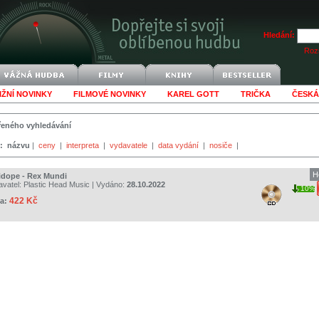
Hledání:
Rozš
IŽNÍ NOVINKY
FILMOVÉ NOVINKY
KAREL GOTT
TRIČKA
ČESKÁ
šířeného vyhledávání
:
názvu
|
ceny
|
interpreta
|
vydavatele
|
data vydání
|
nosiče
|
H
idope - Rex Mundi
avatel:
Plastic Head Music
| Vydáno:
28.10.2022
10%
422 Kč
a: