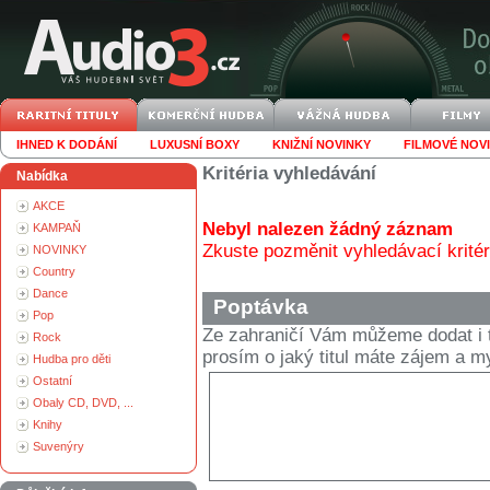
IHNED K DODÁNÍ
LUXUSNÍ BOXY
KNIŽNÍ NOVINKY
FILMOVÉ NOV
Kritéria vyhledávání
Nabídka
AKCE
Nebyl nalezen žádný záznam
KAMPAŇ
Zkuste pozměnit vyhledávací kritér
NOVINKY
Country
Dance
Poptávka
Pop
Ze zahraničí Vám můžeme dodat i t
Rock
prosím o jaký titul máte zájem a
Hudba pro děti
Ostatní
Obaly CD, DVD, ...
Knihy
Suvenýry