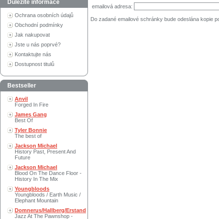
Důležité informace
emailová adresa:
Ochrana osobních údajů
Do zadané emailové schránky bude odeslána kopie p
Obchodní podmínky
Jak nakupovat
Jste u nás poprvé?
Kontaktujte nás
Dostupnost titulů
Bestseller
Anvil
Forged In Fire
James Gang
Best Of
Tyler Bonnie
The best of
Jackson Michael
History Past, Present And
Future
Jackson Michael
Blood On The Dance Floor -
History In The Mix
Youngbloods
Youngbloods / Earth Music /
Elephant Mountain
Domnerus/Hallberg/Erstand
Jazz At The Pawnshop -