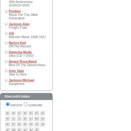
30th Anniversary
3xSACD+DVD
Prodigy
Music For The Jilted
Generation
Jackson Alan
Freight Train
V/A
Klezmer Music 1908-1927
Bartos Karl
Off The Record
Depeche Mode
Ultra (CD + DVD)
Desert Rose Band
Best Of The Desert Rose..
Getz Stan
Stan Is Here
Jackson Michael
Dangerous
Abecední index
interpret
vydavatel