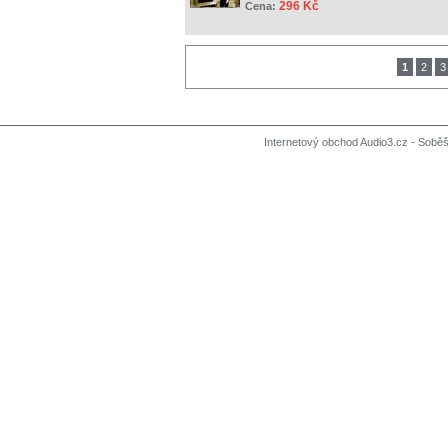
296 Kč
Cena:
1
2
3
Internetový obchod Audio3.cz - Soběši