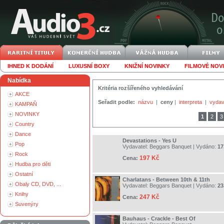
IHNED K DODÁNÍ
LUXUSNÍ BOXY
KNIŽNÍ NOVINKY
FILMOVÉ NOV
Nabídka
Kritéria rozšířeného vyhledávání
AKCE
Seřadit podle:
názvu
|
ceny
|
interpreta
|
vydav
KAMPAŇ
NOVINKY
1
2
3
Country
Dance
Devastations - Yes U
Pop
Vydavatel:
Beggars Banquet
| Vydáno:
17
Rock
197 Kč
Cena:
Hudba pro děti
Ostatní
Charlatans - Between 10th & 11th
Obaly CD, DVD, ...
Vydavatel:
Beggars Banquet
| Vydáno:
23
Knihy
247 Kč
Cena:
Suvenýry
Bauhaus - Crackle - Best Of