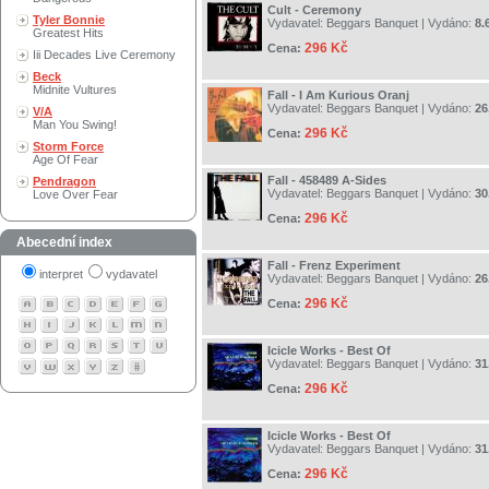
Cult - Ceremony
Tyler Bonnie
Vydavatel:
Beggars Banquet
| Vydáno:
8.
Greatest Hits
296 Kč
Cena:
Iii Decades Live Ceremony
Beck
Midnite Vultures
Fall - I Am Kurious Oranj
Vydavatel:
Beggars Banquet
| Vydáno:
26
V/A
Man You Swing!
296 Kč
Cena:
Storm Force
Age Of Fear
Fall - 458489 A-Sides
Pendragon
Vydavatel:
Beggars Banquet
| Vydáno:
30
Love Over Fear
296 Kč
Cena:
Abecední index
Fall - Frenz Experiment
interpret
vydavatel
Vydavatel:
Beggars Banquet
| Vydáno:
26
296 Kč
Cena:
Icicle Works - Best Of
Vydavatel:
Beggars Banquet
| Vydáno:
31
296 Kč
Cena:
Icicle Works - Best Of
Vydavatel:
Beggars Banquet
| Vydáno:
31
296 Kč
Cena: