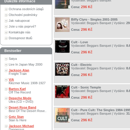
Vydavatel:
Beggars Banquet
Důležité informace
296 Kč
Cena:
Ochrana osobních údajů
Obchodní podmínky
Biffy Clyro - Singles 2001-2005
Jak nakupovat
Vydavatel:
Beggars Banquet
| Vydáno:
29
Jste u nás poprvé?
296 Kč
Cena:
Kontaktujte nás
Dostupnost titulů
Cult - Love
Vydavatel:
Beggars Banquet
| Vydáno:
8.
Bestseller
296 Kč
Cena:
Satya
Live In Japan May 2000
Cult - Electric
Vydavatel:
Beggars Banquet
| Vydáno:
8.
Jackson Alan
Freight Train
296 Kč
Cena:
V/A
Klezmer Music 1908-1927
Cult - Sonic Temple
Bartos Karl
Vydavatel:
Beggars Banquet
| Vydáno:
8.
Off The Record
296 Kč
Cena:
Depeche Mode
Ultra (CD + DVD)
Desert Rose Band
Cult - Pure Cult: The Singles 1984-199
Best Of The Desert Rose..
Vydavatel:
Beggars Banquet
| Vydáno:
31
Getz Stan
296 Kč
Stan Is Here
Cena:
Jackson Michael
Dangerous