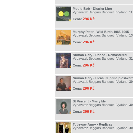
Mould Bob - District Line
Vydavatel:
Beggars Banquet
| Vydáno:
11
296 Kč
Cena:
Murphy Peter - Wild Birds 1985-1995
Vydavatel:
Beggars Banquet
| Vydáno:
13
296 Kč
Cena:
Numan Gary - Dance - Remastered
Vydavatel:
Beggars Banquet
| Vydáno:
31
296 Kč
Cena:
Numan Gary - Pleasure principles/warr
Vydavatel:
Beggars Banquet
| Vydáno:
30
296 Kč
Cena:
St Vincent - Marry Me
Vydavatel:
Beggars Banquet
| Vydáno:
30
296 Kč
Cena:
Tubeway Army - Replicas
Vydavatel:
Beggars Banquet
| Vydáno:
30