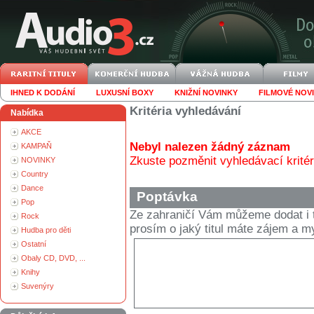
IHNED K DODÁNÍ
LUXUSNÍ BOXY
KNIŽNÍ NOVINKY
FILMOVÉ NOV
Kritéria vyhledávání
Nabídka
AKCE
Nebyl nalezen žádný záznam
KAMPAŇ
Zkuste pozměnit vyhledávací kritér
NOVINKY
Country
Dance
Poptávka
Pop
Ze zahraničí Vám můžeme dodat i t
Rock
prosím o jaký titul máte zájem a
Hudba pro děti
Ostatní
Obaly CD, DVD, ...
Knihy
Suvenýry