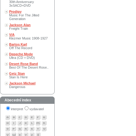
30th Anniversary
3xSACD+DVD
Prodigy
Music For The Jilted
Generation
Jackson Alan
Freight Train
V/A
Klezmer Music 1908-1927
Bartos Karl
Off The Record
Depeche Mode
Ultra (CD + DVD)
Desert Rose Band
Best Of The Desert Rose..
Getz Stan
Stan Is Here
Jackson Michael
Dangerous
Abecední index
interpret
vydavatel