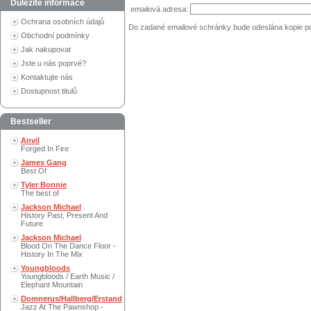
Důležité informace
emailová adresa:
Ochrana osobních údajů
Do zadané emailové schránky bude odeslána kopie p
Obchodní podmínky
Jak nakupovat
Jste u nás poprvé?
Kontaktujte nás
Dostupnost titulů
Bestseller
Anvil
Forged In Fire
James Gang
Best Of
Tyler Bonnie
The best of
Jackson Michael
History Past, Present And
Future
Jackson Michael
Blood On The Dance Floor -
History In The Mix
Youngbloods
Youngbloods / Earth Music /
Elephant Mountain
Domnerus/Hallberg/Erstand
Jazz At The Pawnshop -