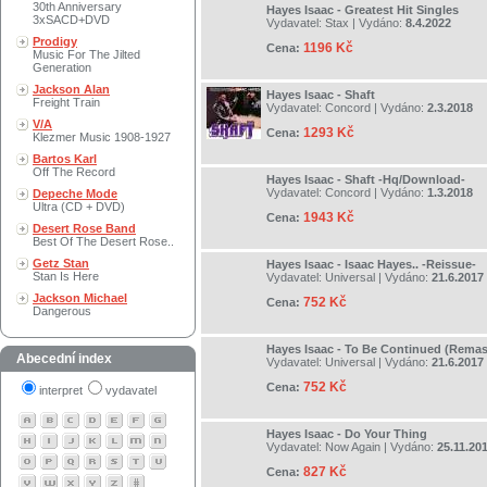
30th Anniversary
Hayes Isaac - Greatest Hit Singles
3xSACD+DVD
Vydavatel:
Stax
| Vydáno:
8.4.2022
Prodigy
1196 Kč
Cena:
Music For The Jilted
Generation
Jackson Alan
Hayes Isaac - Shaft
Freight Train
Vydavatel:
Concord
| Vydáno:
2.3.2018
V/A
1293 Kč
Cena:
Klezmer Music 1908-1927
Bartos Karl
Off The Record
Hayes Isaac - Shaft -Hq/Download-
Vydavatel:
Concord
| Vydáno:
1.3.2018
Depeche Mode
Ultra (CD + DVD)
1943 Kč
Cena:
Desert Rose Band
Best Of The Desert Rose..
Getz Stan
Hayes Isaac - Isaac Hayes.. -Reissue-
Stan Is Here
Vydavatel:
Universal
| Vydáno:
21.6.2017
Jackson Michael
752 Kč
Cena:
Dangerous
Hayes Isaac - To Be Continued (Remas
Abecední index
Vydavatel:
Universal
| Vydáno:
21.6.2017
752 Kč
Cena:
interpret
vydavatel
Hayes Isaac - Do Your Thing
Vydavatel:
Now Again
| Vydáno:
25.11.20
827 Kč
Cena: