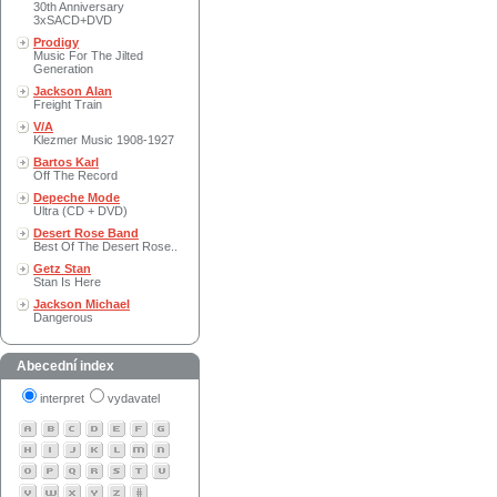
30th Anniversary
3xSACD+DVD
Prodigy
Music For The Jilted
Generation
Jackson Alan
Freight Train
V/A
Klezmer Music 1908-1927
Bartos Karl
Off The Record
Depeche Mode
Ultra (CD + DVD)
Desert Rose Band
Best Of The Desert Rose..
Getz Stan
Stan Is Here
Jackson Michael
Dangerous
Abecední index
interpret
vydavatel