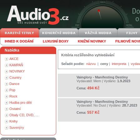
IHNED K DODÁNÍ
LUXUSNÍ BOXY
KNIŽNÍ NOVINKY
FILMOVÉ NOV
Nabídka
Kritéria rozšířeného vyhledávání
AKCE
Seřadit podle:
názvu
|
ceny
|
interpreta
|
vydav
KAMPAŇ
NOVINKY
Vainglory - Manifesting Destiny
Country
Vydavatel:
Mem
| Vydáno:
1.9.2023
Dance
494 Kč
Cena:
Pop
Rock
Vainglory - Manifesting Destiny
Hudba pro děti
Vydavatel:
No Dust
| Vydáno:
28.7.2023
Ostatní
557 Kč
Cena:
Obaly CD, DVD, ...
Knihy
Suvenýry