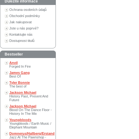
Důležité informace
Ochrana osobních údajů
Obchodní podmínky
Jak nakupovat
Jste u nás poprvé?
Kontaktujte nás
Dostupnost titulů
Bestseller
Anvil
Forged In Fire
James Gang
Best Of
Tyler Bonnie
The best of
Jackson Michael
History Past, Present And
Future
Jackson Michael
Blood On The Dance Floor -
History In The Mix
Youngbloods
Youngbloods / Earth Music /
Elephant Mountain
Domnerus/Hallberg/Erstand
Jazz At The Pawnshop -