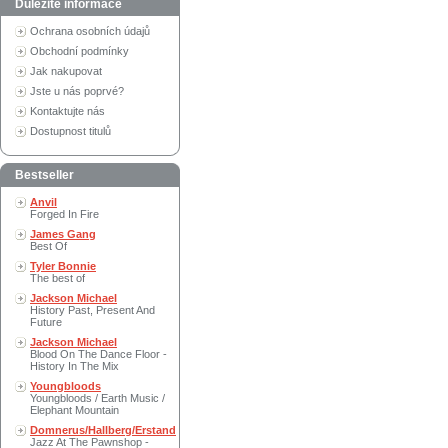
Důležité informace
Ochrana osobních údajů
Obchodní podmínky
Jak nakupovat
Jste u nás poprvé?
Kontaktujte nás
Dostupnost titulů
Bestseller
Anvil
Forged In Fire
James Gang
Best Of
Tyler Bonnie
The best of
Jackson Michael
History Past, Present And
Future
Jackson Michael
Blood On The Dance Floor -
History In The Mix
Youngbloods
Youngbloods / Earth Music /
Elephant Mountain
Domnerus/Hallberg/Erstand
Jazz At The Pawnshop -