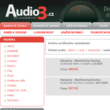
IHNED K DODÁNÍ
LUXUSNÍ BOXY
KNIŽNÍ NOVINKY
FILMOVÉ NOV
Nabídka
Kritéria rozšířeného vyhledávání
AKCE
Seřadit podle:
názvu
|
ceny
|
interpreta
|
vyda
KAMPAŇ
NOVINKY
Vainglory - Manifesting Destiny
Country
Vydavatel:
Mem
| Vydáno:
1.9.2023
Dance
494 Kč
Cena:
Pop
Rock
Vainglory - Manifesting Destiny
Hudba pro děti
Vydavatel:
No Dust
| Vydáno:
28.7.2023
Ostatní
557 Kč
Cena:
Obaly CD, DVD, ...
Knihy
Suvenýry