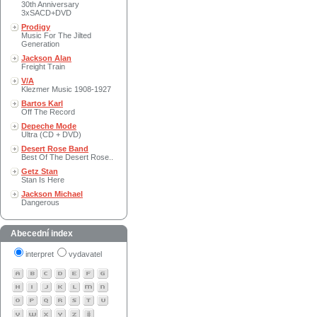
30th Anniversary
3xSACD+DVD
Prodigy
Music For The Jilted
Generation
Jackson Alan
Freight Train
V/A
Klezmer Music 1908-1927
Bartos Karl
Off The Record
Depeche Mode
Ultra (CD + DVD)
Desert Rose Band
Best Of The Desert Rose..
Getz Stan
Stan Is Here
Jackson Michael
Dangerous
Abecední index
interpret
vydavatel