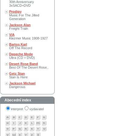
30th Anniversary
3xSACD+DVD
Prodigy
Music For The Jilted
Generation
Jackson Alan
Freight Train
V/A
Klezmer Music 1908-1927
Bartos Karl
Off The Record
Depeche Mode
Ultra (CD + DVD)
Desert Rose Band
Best Of The Desert Rose..
Getz Stan
Stan Is Here
Jackson Michael
Dangerous
Abecední index
interpret
vydavatel