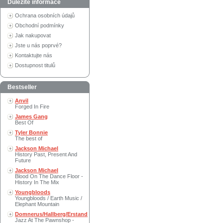
Důležité informace
Ochrana osobních údajů
Obchodní podmínky
Jak nakupovat
Jste u nás poprvé?
Kontaktujte nás
Dostupnost titulů
Bestseller
Anvil
Forged In Fire
James Gang
Best Of
Tyler Bonnie
The best of
Jackson Michael
History Past, Present And
Future
Jackson Michael
Blood On The Dance Floor -
History In The Mix
Youngbloods
Youngbloods / Earth Music /
Elephant Mountain
Domnerus/Hallberg/Erstand
Jazz At The Pawnshop -