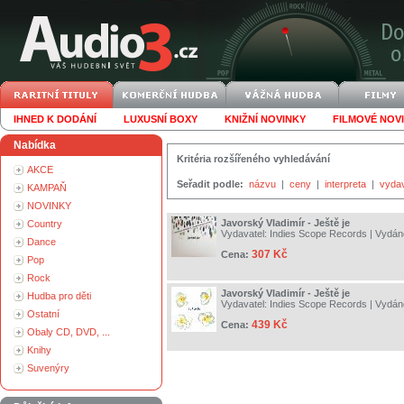
IHNED K DODÁNÍ
LUXUSNÍ BOXY
KNIŽNÍ NOVINKY
FILMOVÉ NOV
Nabídka
Kritéria rozšířeného vyhledávání
AKCE
Seřadit podle:
názvu
|
ceny
|
interpreta
|
vyda
KAMPAŇ
NOVINKY
Javorský Vladimír - Ještě je
Country
Vydavatel:
Indies Scope Records
| Vydán
Dance
307 Kč
Cena:
Pop
Rock
Javorský Vladimír - Ještě je
Hudba pro děti
Vydavatel:
Indies Scope Records
| Vydán
Ostatní
439 Kč
Cena:
Obaly CD, DVD, ...
Knihy
Suvenýry