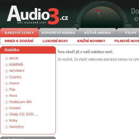
IHNED K DODÁNÍ
LUXUSNÍ BOXY
KNIŽNÍ NOVINKY
FILMOVÉ NOV
Nabídka
Toto zboží již v naší nabídce není.
AKCE
Je možné, že zboží naleznete pod jinou kartou ve vyh
KAMPAŇ
NOVINKY
Country
Dance
Pop
Rock
Hudba pro děti
Ostatní
Obaly CD, DVD, ...
Knihy
Suvenýry