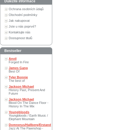
Důležité informace
Ochrana osobních údajů
Obchodní podmínky
Jak nakupovat
Jste u nás poprvé?
Kontaktujte nás
Dostupnost titulů
Bestseller
Anvil
Forged In Fire
James Gang
Best Of
Tyler Bonnie
The best of
Jackson Michael
History Past, Present And
Future
Jackson Michael
Blood On The Dance Floor -
History In The Mix
Youngbloods
Youngbloods / Earth Music /
Elephant Mountain
Domnerus/Hallberg/Erstand
Jazz At The Pawnshop -