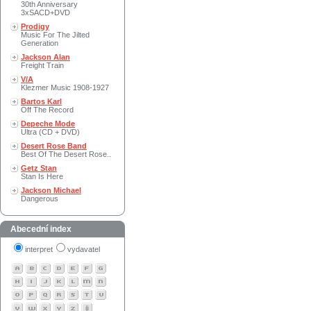
30th Anniversary
3xSACD+DVD
Prodigy
Music For The Jilted
Generation
Jackson Alan
Freight Train
V/A
Klezmer Music 1908-1927
Bartos Karl
Off The Record
Depeche Mode
Ultra (CD + DVD)
Desert Rose Band
Best Of The Desert Rose..
Getz Stan
Stan Is Here
Jackson Michael
Dangerous
Abecední index
interpret
vydavatel