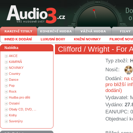
IHNED K DODÁNÍ
LUXUSNÍ BOXY
KNIŽNÍ NOVINKY
FILMOVÉ NOV
Clifford / Wright
- For 
Nabídka
AKCE
Typ zboží:
KAMPAŇ
NOVINKY
Nosič:
Country
Dodání:
na d
Dance
pro bližší i
Pop
dodání)
Rock
Vydavatel:
Hudba pro děti
Ostatní
Vydáno:
27.
Obaly CD, DVD, ...
EAN/UPC: 0
Knihy
Objednací k
Suvenýry