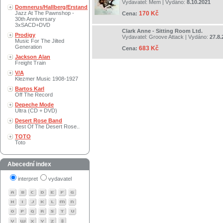
Vydavatel:
Mem
| Vydáno:
8.10.2021
Domnerus/Hallberg/Erstand
Jazz At The Pawnshop -
170 Kč
Cena:
30th Anniversary
3xSACD+DVD
Clark Anne - Sitting Room Ltd.
Prodigy
Vydavatel:
Groove Attack
| Vydáno:
27.8.
Music For The Jilted
Generation
683 Kč
Cena:
Jackson Alan
Freight Train
V/A
Klezmer Music 1908-1927
Bartos Karl
Off The Record
Depeche Mode
Ultra (CD + DVD)
Desert Rose Band
Best Of The Desert Rose..
TOTO
Toto
Abecední index
interpret
vydavatel