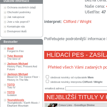
Běžná cena:
Důležité informace
Naše cena:
Ochrana osobních údajů
Ušetříte:
47
Obchodní podmínky
Jak nakupovat
interpret:
Clifford / Wright
Jste u nás poprvé?
Kontaktujte nás
Dostupnost titulů
Potřebujete podrobnější informace 
Bestseller
Anvil
Forged In Fire
HLÍDACÍ PES - ZASÍ
Tyler Bonnie
The best of
Jackson Michael
History Past, Present And
Přehled všech Vámi zadaných po
Future
Jackson Michael
Blood On The Dance Floor -
sledovat novinky od vydavatele
Mem
History In The Mix
sledovat novinky interpreta
Clifford / Wright
TOTO
Toto IV
emailová adresa:
TOTO
Isolation
NEJBLIŽŠÍ TITULY V
Youngbloods
Youngbloods / Earth Music /
Creux Lies - Goodbye Divine
Elephant Mountain