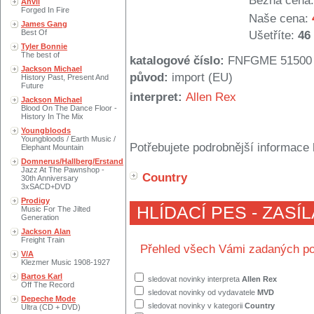
Běžná cena:
Anvil
Forged In Fire
Naše cena:
James Gang
Best Of
Ušetříte:
46
Tyler Bonnie
The best of
katalogové číslo:
FNFGME 51500
Jackson Michael
původ:
import (EU)
History Past, Present And
Future
interpret:
Allen Rex
Jackson Michael
Blood On The Dance Floor -
History In The Mix
Youngbloods
Youngbloods / Earth Music /
Potřebujete podrobnější informace 
Elephant Mountain
Domnerus/Hallberg/Erstand
Jazz At The Pawnshop -
Country
30th Anniversary
3xSACD+DVD
Prodigy
HLÍDACÍ PES - ZASÍ
Music For The Jilted
Generation
Jackson Alan
Freight Train
Přehled všech Vámi zadaných po
V/A
Klezmer Music 1908-1927
Bartos Karl
sledovat novinky interpreta
Allen Rex
Off The Record
sledovat novinky od vydavatele
MVD
Depeche Mode
sledovat novinky v kategorii
Country
Ultra (CD + DVD)