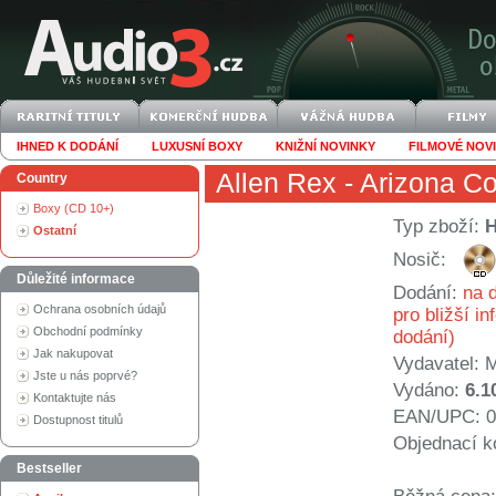
IHNED K DODÁNÍ
LUXUSNÍ BOXY
KNIŽNÍ NOVINKY
FILMOVÉ NOV
Allen Rex
- Arizona C
Country
Boxy (CD 10+)
Typ zboží:
Ostatní
Nosič:
Důležité informace
Dodání:
na d
Ochrana osobních údajů
pro bližší i
Obchodní podmínky
dodání)
Jak nakupovat
Vydavatel:
Jste u nás poprvé?
Vydáno:
6.1
Kontaktujte nás
EAN/UPC: 0
Dostupnost titulů
Objednací k
Bestseller