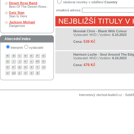
sledovat novinky v oddělení
Country
Desert Rose Band
Best Of The Desert Rose..
emailová adresa:
Getz Stan
Stan Is Here
NEJBLIŽŠÍ TITULY V
Jackson Michael
Dangerous
Mondak Chris - Blank With Colour
Vydavatel:
MVD
| Vydáno:
6.10.2023
Abecední index
536 Kč
Cena:
interpret
vydavatel
Harrison Lezlie - Soul Around The Ed
Vydavatel:
MVD
| Vydáno:
6.10.2023
476 Kč
Cena:
Internetový obchod Audio3.cz - Soběši