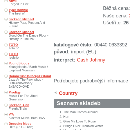
Anvil
Forged In Fire
Běžná cena:
Tyler Bonnie
The best of
Naše cena:
Jackson Michael
Ušetříte:
26
History Past, Present And
Future
Jackson Michael
Blood On The Dance Floor -
History In The Mix
katalogové číslo:
00440 0633392
TOTO
Toto IV
původ:
import (EU)
TOTO
Isolation
interpret:
Cash Johnny
Youngbloods
Youngbloods / Earth Music /
Elephant Mountain
Domnerus/Hallberg/Erstand
Jazz At The Pawnshop -
Potřebujete podrobnější informace 
30th Anniversary
3xSACD+DVD
Prodigy
Country
Music For The Jilted
Generation
Seznam skladeb
Jackson Alan
Freight Train
1.
The Man Comes Around
V/A
2.
Hurt
Klezmer Music 1908-1927
3.
Give My Love To Rose
Depeche Mode
4.
Bridge Over Troubled Water
Ultra (CD + DVD)