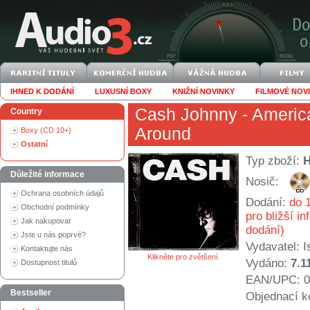
IHNED K DODÁNÍ
LUXUSNÍ BOXY
KNIŽNÍ NOVINKY
FILMOVÉ NOV
Cash Johnny
- Americ
Country
Around
Boxy (CD 10+)
Ostatní
Typ zboží:
Důležité informace
Nosič:
Ochrana osobních údajů
Dodání:
do 1
Obchodní podmínky
pro bližší i
Jak nakupovat
dodání)
Jste u nás poprvé?
Vydavatel:
I
Kontaktujte nás
Klikněte pro zvětšení.
Vydáno:
7.1
Dostupnost titulů
EAN/UPC: 0
Bestseller
Objednací k