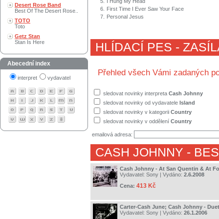
5.
I Hung My Head
Desert Rose Band
6.
First Time I Ever Saw Your Face
Best Of The Desert Rose..
7.
Personal Jesus
TOTO
Toto
Getz Stan
Stan Is Here
HLÍDACÍ PES - ZASÍ
Abecední index
Přehled všech Vámi zadaných po
interpret
vydavatel
sledovat novinky interpreta
Cash Johnny
sledovat novinky od vydavatele
Island
sledovat novinky v kategorii
Country
sledovat novinky v oddělení
Country
emailová adresa:
CASH JOHNNY
- BE
Cash Johnny - At San Quentin & At F
Vydavatel:
Sony
| Vydáno:
2.6.2008
413 Kč
Cena:
Carter-Cash June; Cash Johnny - Due
Vydavatel:
Sony
| Vydáno:
26.1.2006