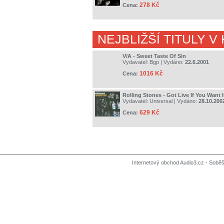
278 Kč
Cena:
NEJBLIŽŠÍ TITULY V
V/A - Sweet Taste Of Sin
Vydavatel:
Bgp
| Vydáno:
22.6.2001
1016 Kč
Cena:
Rolling Stones - Got Live If You Want 
Vydavatel:
Universal
| Vydáno:
28.10.200
629 Kč
Cena:
Internetový obchod Audio3.cz - Soběši