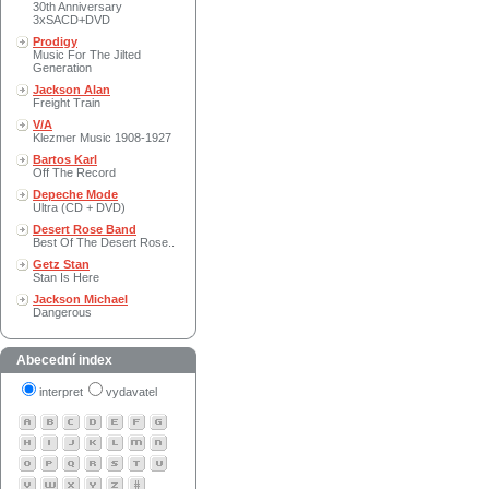
30th Anniversary
3xSACD+DVD
Prodigy
Music For The Jilted
Generation
Jackson Alan
Freight Train
V/A
Klezmer Music 1908-1927
Bartos Karl
Off The Record
Depeche Mode
Ultra (CD + DVD)
Desert Rose Band
Best Of The Desert Rose..
Getz Stan
Stan Is Here
Jackson Michael
Dangerous
Abecední index
interpret
vydavatel