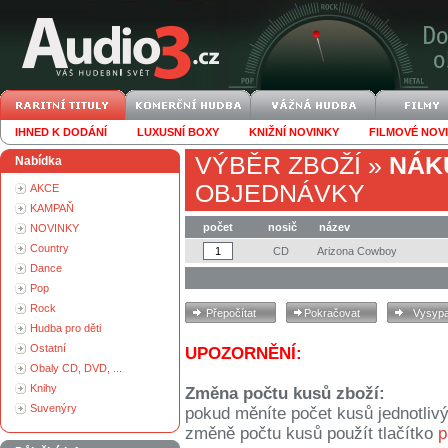
IHNED K DODÁNÍ
LUXUSNÍ BOXY
KNIŽNÍ NOVINKY
FILMOVÉ NOV
VÝBĚR ZBOŽÍ
»
NÁK
Nabídka
OBJEDNÁVKY
AKCE
KAMPAŇ
počet
nosič
název
NOVINKY
Country
CD
Arizona Cowboy
Dance
Pop
Rock
Hudba pro děti
Ostatní
UPOZORNĚNÍ:
Obaly CD, DVD, ...
Knihy
Změna počtu kusů zboží:
Suvenýry
pokud měníte počet kusů jednotliv
změně počtu kusů použít tlačítko
p