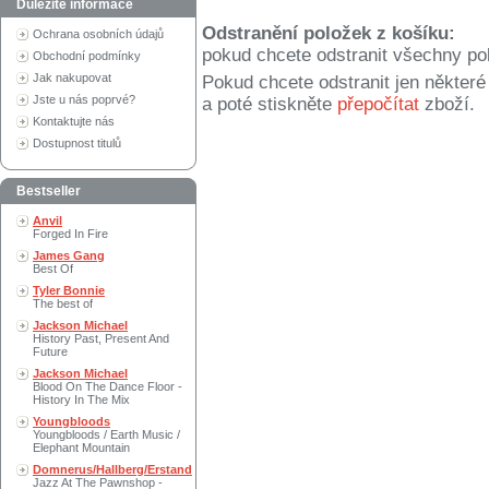
Důležité informace
Odstranění položek z košíku:
Ochrana osobních údajů
pokud chcete odstranit všechny po
Obchodní podmínky
Jak nakupovat
Pokud chcete odstranit jen někter
Jste u nás poprvé?
a poté stiskněte
přepočítat
zboží.
Kontaktujte nás
Dostupnost titulů
Bestseller
Anvil
Forged In Fire
James Gang
Best Of
Tyler Bonnie
The best of
Jackson Michael
History Past, Present And
Future
Jackson Michael
Blood On The Dance Floor -
History In The Mix
Youngbloods
Youngbloods / Earth Music /
Elephant Mountain
Domnerus/Hallberg/Erstand
Jazz At The Pawnshop -