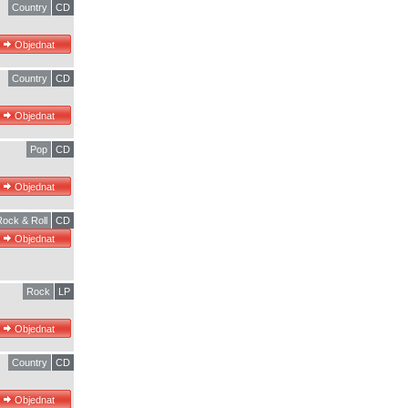
Country
CD
Country
CD
Pop
CD
Rock & Roll
CD
Rock
LP
Country
CD