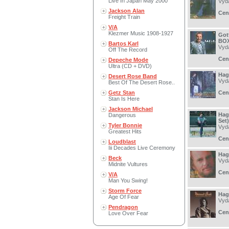
Live In Japan May 2000
Vyd
Jackson Alan
Cen
Freight Train
V/A
Klezmer Music 1908-1927
Got
BOX
Bartos Karl
Vyd
Off The Record
Cen
Depeche Mode
Ultra (CD + DVD)
Hag
Desert Rose Band
Vyd
Best Of The Desert Rose..
Getz Stan
Cen
Stan Is Here
Jackson Michael
Hag
Dangerous
Set)
Tyler Bonnie
Vyd
Greatest Hits
Cen
Loudblast
Iii Decades Live Ceremony
Hag
Beck
Vyd
Midnite Vultures
Cen
V/A
Man You Swing!
Storm Force
Hag
Age Of Fear
Vyd
Pendragon
Cen
Love Over Fear