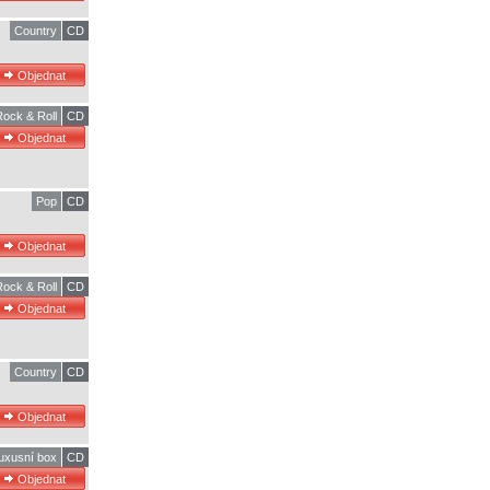
Country
CD
Rock & Roll
CD
Pop
CD
Rock & Roll
CD
Country
CD
uxusní box
CD