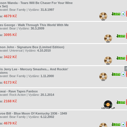
kson Wanda - Tears Will Be Chaser For Your Wine
x Set)
avatel:
Bear Family
| Vydáno:
31.8.1997
10%
4679 Kč
a:
es George - Walk Through This World With Me
avatel:
Bear
| Vydáno:
30.3.2009
3095 Kč
a:
10%
non John - Signature Box (Limited Edition)
avatel:
Universal
| Vydáno:
4.10.2010
3422 Kč
a:
12%
is Jerry Lee - Mercury Smashes... And Rockin'
sions
10%
avatel:
Bear Family
| Vydáno:
1.11.2000
6173 Kč
a:
wai - Rave Tapes Fanbox
avatel:
Rock Action
| Vydáno:
20.1.2014
2168 Kč
a:
10%
roe Bill - Blue Moon Of Kentucky 1936 - 1949
avatel:
Bear Family
| Vydáno:
6.12.2002
4679 Kč
a:
10%