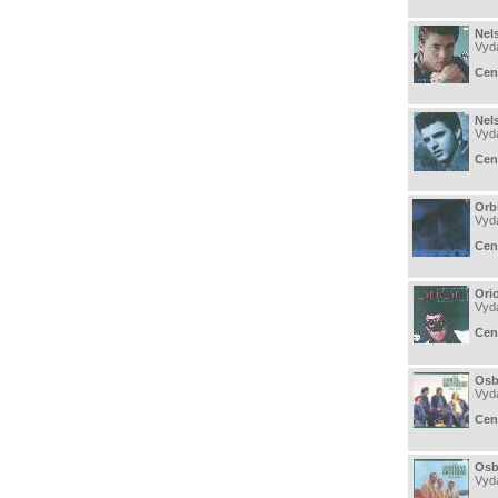
Nel
Vyd
Cen
Nel
Vyd
Cen
Orb
Vyd
Cen
Ori
Vyd
Cen
Osb
Vyd
Cen
Osb
Vyd