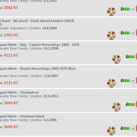
avatel:
Bear Family
| Vydáno:
6.5.1993
2582 Kč
a:
10%
t Karel - Mé písně - Zlatá albová kolekce (36CD
)
avatel:
Supraphon
| Vydáno:
14.8.2009
12%
2393 Kč
a:
gard Merle - Hag - Capitol Recordings 1968 - 1976
avatel:
Bear Family
| Vydáno:
14.1.2008
4121 Kč
a:
10%
gard Merle - Studio Recordings 1968-1976 (Box
avatel:
Bear Family
| Vydáno:
13.8.2007
10%
4121 Kč
a:
gard Merle - Troubadour
avatel:
Bear Family
| Vydáno:
21.9.2012
3095 Kč
a:
10%
gard Merle - Untamed Hawk
avatel:
Bear Family
| Vydáno:
6.3.1995
3095 Kč
a:
10%