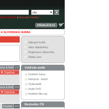
ířené hledání
|
Abecední hledání
 A SLOVENSKÁ HUDBA
Nákupní košík
Vaše objednávky
Registrace zákazníka
Hlídací pes
Rock & Roll
CD
Vybírejte podle
Hudební žánry
Interpreti - Autoři
Vydavatelé
Rock & Roll
CD
Audio DVD
Hudební Blu-ray
Bestseller ČR
Country
CD