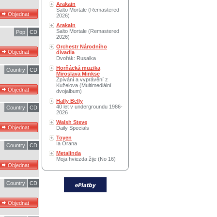
Arakain
Salto Mortale (Remastered
2026)
Arakain
Salto Mortale (Remastered
Pop
CD
2026)
Orchestr Národního
divadla
Dvořák: Rusalka
Horňácká muzika
Country
CD
Miroslava Minkse
Zpívání a vyprávění z
Kuželova (Multimediální
dvojalbum)
Hally Belly
40 let v undergroundu 1986-
Country
CD
2026
Walsh Steve
Daily Specials
Toyen
Ia Orana
Country
CD
Metalinda
Moja hviezda žije (No 16)
Country
CD