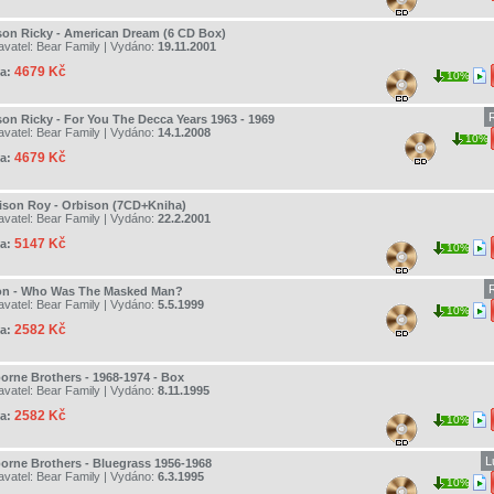
son Ricky - American Dream (6 CD Box)
avatel:
Bear Family
| Vydáno:
19.11.2001
4679 Kč
a:
10%
son Ricky - For You The Decca Years 1963 - 1969
avatel:
Bear Family
| Vydáno:
14.1.2008
10%
4679 Kč
a:
ison Roy - Orbison (7CD+Kniha)
avatel:
Bear Family
| Vydáno:
22.2.2001
5147 Kč
a:
10%
on - Who Was The Masked Man?
avatel:
Bear Family
| Vydáno:
5.5.1999
10%
2582 Kč
a:
orne Brothers - 1968-1974 - Box
avatel:
Bear Family
| Vydáno:
8.11.1995
2582 Kč
a:
10%
L
orne Brothers - Bluegrass 1956-1968
avatel:
Bear Family
| Vydáno:
6.3.1995
10%