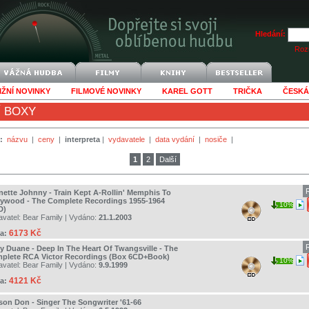
Hledání:
Rozš
IŽNÍ NOVINKY
FILMOVÉ NOVINKY
KAREL GOTT
TRIČKA
ČESKÁ
Í BOXY
:
názvu
|
ceny
|
interpreta
|
vydavatele
|
data vydání
|
nosiče
|
1
2
Další
nette Johnny - Train Kept A-Rollin' Memphis To
lywood - The Complete Recordings 1955-1964
10%
D)
avatel:
Bear Family
| Vydáno:
21.1.2003
6173 Kč
a:
y Duane - Deep In The Heart Of Twangsville - The
plete RCA Victor Recordings (Box 6CD+Book)
10%
avatel:
Bear Family
| Vydáno:
9.9.1999
4121 Kč
a:
son Don - Singer The Songwriter '61-66