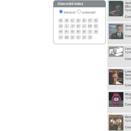
Jac
Abecední index
(Bo
Vyd
interpret
vydavatel
Cen
Jon
Vyd
Cen
Len
Vyd
Cen
Lew
Ses
Vyd
Cen
Mog
Vyd
Cen
Mon
Vyd
Cen