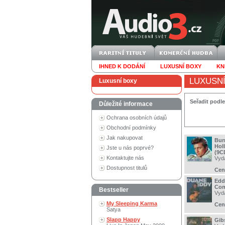
IHNED K DODÁNÍ
LUXUSNÍ BOXY
KN
LUXUSN
Luxusní boxy
Seřadit podle
Důležité informace
Ochrana osobních údajů
Obchodní podmínky
Jak nakupovat
Bur
Hol
Jste u nás poprvé?
(9C
Kontaktujte nás
Vyd
Dostupnost titulů
Cen
Edd
Com
Bestseller
Vyd
My Sleeping Karma
Cen
Satya
Slapp Happy
Gib