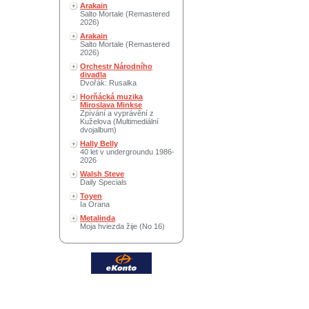
Arakain
Salto Mortale (Remastered
2026)
Arakain
Salto Mortale (Remastered
2026)
Orchestr Národního
divadla
Dvořák: Rusalka
Horňácká muzika
Miroslava Minkse
Zpívání a vyprávění z
Kuželova (Multimediální
dvojalbum)
Hally Belly
40 let v undergroundu 1986-
2026
Walsh Steve
Daily Specials
Toyen
Ia Orana
Metalinda
Moja hviezda žije (No 16)