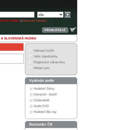
ířené hledání
|
Abecední hledání
 A SLOVENSKÁ HUDBA
Nákupní košík
Vaše objednávky
Registrace zákazníka
Hlídací pes
Vybírejte podle
Hudební žánry
Interpreti - Autoři
Vydavatelé
Audio DVD
Hudební Blu-ray
Bestseller ČR