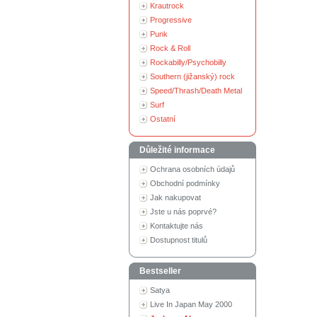
Krautrock
Progressive
Punk
Rock & Roll
Rockabilly/Psychobilly
Southern (jižanský) rock
Speed/Thrash/Death Metal
Surf
Ostatní
Důležité informace
Ochrana osobních údajů
Obchodní podmínky
Jak nakupovat
Jste u nás poprvé?
Kontaktujte nás
Dostupnost titulů
Bestseller
Satya
Live In Japan May 2000