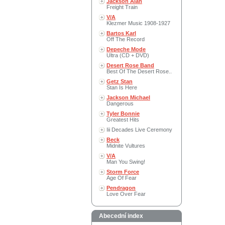
Jackson Alan
Freight Train
V/A
Klezmer Music 1908-1927
Bartos Karl
Off The Record
Depeche Mode
Ultra (CD + DVD)
Desert Rose Band
Best Of The Desert Rose..
Getz Stan
Stan Is Here
Jackson Michael
Dangerous
Tyler Bonnie
Greatest Hits
Iii Decades Live Ceremony
Beck
Midnite Vultures
V/A
Man You Swing!
Storm Force
Age Of Fear
Pendragon
Love Over Fear
Abecední index