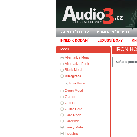
IHNED K DODÁNÍ
LUXUSNÍ BOXY
KN
IRON H
Rock
Alternative Metal
Seřadit podle
Alternative Rock
Black Metal
Bluegrass
Iron Horse
Doom Metal
Garage
Gothic
Guitar Hero
Hard Rock
Hardcore
Heavy Metal
Industrial