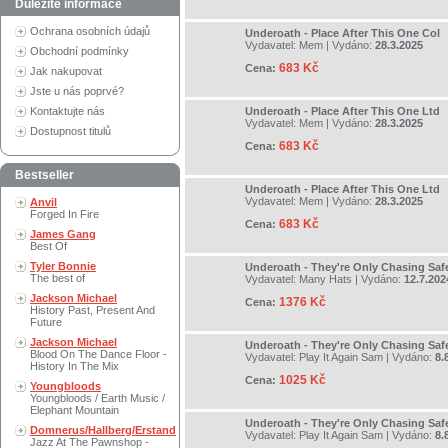
Důležité informace
Ochrana osobních údajů
Underoath - Place After This One Col
Vydavatel:
Mem
| Vydáno:
28.3.2025
Obchodní podmínky
683 Kč
Cena:
Jak nakupovat
Jste u nás poprvé?
Kontaktujte nás
Underoath - Place After This One Ltd
Vydavatel:
Mem
| Vydáno:
28.3.2025
Dostupnost titulů
683 Kč
Cena:
Bestseller
Underoath - Place After This One Ltd
Vydavatel:
Mem
| Vydáno:
28.3.2025
Anvil
Forged In Fire
683 Kč
Cena:
James Gang
Best Of
Tyler Bonnie
Underoath - They're Only Chasing Saf
The best of
Vydavatel:
Many Hats
| Vydáno:
12.7.202
Jackson Michael
1376 Kč
Cena:
History Past, Present And
Future
Jackson Michael
Underoath - They're Only Chasing Saf
Blood On The Dance Floor -
Vydavatel:
Play It Again Sam
| Vydáno:
8.
History In The Mix
1025 Kč
Cena:
Youngbloods
Youngbloods / Earth Music /
Elephant Mountain
Underoath - They're Only Chasing Saf
Domnerus/Hallberg/Erstand
Vydavatel:
Play It Again Sam
| Vydáno:
8.
Jazz At The Pawnshop -