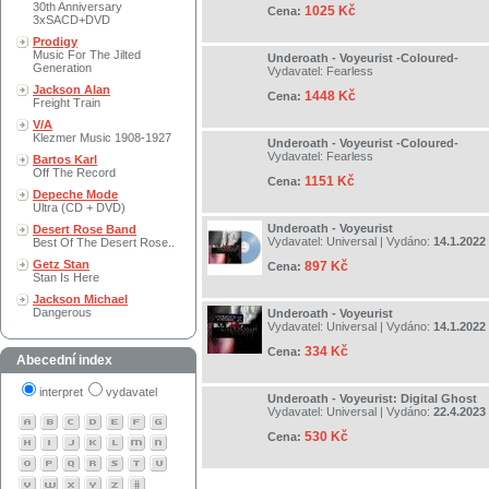
30th Anniversary
1025 Kč
Cena:
3xSACD+DVD
Prodigy
Music For The Jilted
Underoath - Voyeurist -Coloured-
Generation
Vydavatel:
Fearless
Jackson Alan
1448 Kč
Cena:
Freight Train
V/A
Klezmer Music 1908-1927
Underoath - Voyeurist -Coloured-
Vydavatel:
Fearless
Bartos Karl
Off The Record
1151 Kč
Cena:
Depeche Mode
Ultra (CD + DVD)
Underoath - Voyeurist
Desert Rose Band
Vydavatel:
Universal
| Vydáno:
14.1.2022
Best Of The Desert Rose..
Getz Stan
897 Kč
Cena:
Stan Is Here
Jackson Michael
Dangerous
Underoath - Voyeurist
Vydavatel:
Universal
| Vydáno:
14.1.2022
334 Kč
Cena:
Abecední index
interpret
vydavatel
Underoath - Voyeurist: Digital Ghost
Vydavatel:
Universal
| Vydáno:
22.4.2023
530 Kč
Cena: