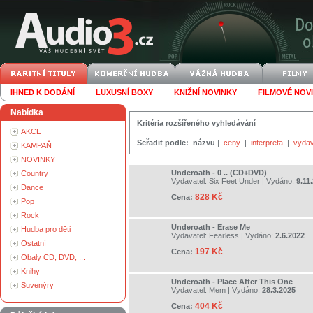
IHNED K DODÁNÍ
LUXUSNÍ BOXY
KNIŽNÍ NOVINKY
FILMOVÉ NOV
Nabídka
Kritéria rozšířeného vyhledávání
AKCE
Seřadit podle:
názvu
|
ceny
|
interpreta
|
vydav
KAMPAŇ
NOVINKY
Underoath - 0 .. (CD+DVD)
Country
Vydavatel:
Six Feet Under
| Vydáno:
9.11
Dance
828 Kč
Cena:
Pop
Rock
Underoath - Erase Me
Hudba pro děti
Vydavatel:
Fearless
| Vydáno:
2.6.2022
Ostatní
197 Kč
Cena:
Obaly CD, DVD, ...
Knihy
Underoath - Place After This One
Suvenýry
Vydavatel:
Mem
| Vydáno:
28.3.2025
404 Kč
Cena: