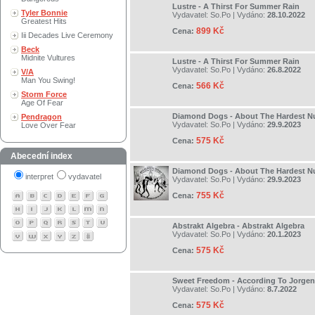
Lustre - A Thirst For Summer Rain
Tyler Bonnie
Vydavatel:
So.Po
| Vydáno:
28.10.2022
Greatest Hits
899 Kč
Cena:
Iii Decades Live Ceremony
Beck
Midnite Vultures
Lustre - A Thirst For Summer Rain
Vydavatel:
So.Po
| Vydáno:
26.8.2022
V/A
Man You Swing!
566 Kč
Cena:
Storm Force
Age Of Fear
Diamond Dogs - About The Hardest Nu
Pendragon
Vydavatel:
So.Po
| Vydáno:
29.9.2023
Love Over Fear
575 Kč
Cena:
Abecední index
Diamond Dogs - About The Hardest Nu
interpret
vydavatel
Vydavatel:
So.Po
| Vydáno:
29.9.2023
755 Kč
Cena:
Abstrakt Algebra - Abstrakt Algebra
Vydavatel:
So.Po
| Vydáno:
20.1.2023
575 Kč
Cena:
Sweet Freedom - According To Jorgen
Vydavatel:
So.Po
| Vydáno:
8.7.2022
575 Kč
Cena: