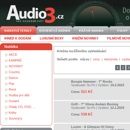
IHNED K DODÁNÍ
LUXUSNÍ BOXY
KNIŽNÍ NOVINKY
FILMOVÉ NOV
Nabídka
Kritéria rozšířeného vyhledávání
AKCE
Seřadit podle:
názvu
|
ceny
|
interpreta
|
vydav
KAMPAŇ
NOVINKY
1
2
3
Country
Dance
Boogie Hammer - 7" Rocks
Pop
Vydavatel:
So.Po
| Vydáno:
10.2.2023
Rock
521 Kč
Cena:
Hudba pro děti
Ostatní
Grift - 7" Vilsna Andars Boning
Obaly CD, DVD, ...
Vydavatel:
So.Po
| Vydáno:
12.1.2024
Knihy
539 Kč
Cena:
Suvenýry
Lustre - A Glimpse Of Glory