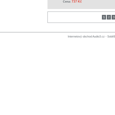
737 Kč
Cena:
1
2
3
Internetový obchod Audio3.cz - Soběši