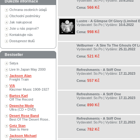
Vydavatel:
So.Po
| Vydáno:
10.6.2022
Důležité informace
566 Kč
Cena:
Ochrana osobních údajů
Obchodní podmínky
Lustre - A Glimpse Of Glory (Limited E
Jak nakupovat
Vydavatel:
So.Po
| Vydáno:
10.6.2022
Jste u nás poprvé?
998 Kč
Cena:
Kontaktujte nás
Dostupnost titulů
Veilburner - A Sire To The Ghouls Of 
Vydavatel:
So.Po
| Vydáno:
25.11.2022
Bestseller
521 Kč
Cena:
Satya
Live In Japan May 2000
Refreshments - A Stiff One
Vydavatel:
So.Po
| Vydáno:
17.11.2023
Jackson Alan
Freight Train
557 Kč
Cena:
V/A
Klezmer Music 1908-1927
Refreshments - A Stiff One
Bartos Karl
Vydavatel:
So.Po
| Vydáno:
17.11.2023
Off The Record
890 Kč
Cena:
Depeche Mode
Ultra (CD + DVD)
Desert Rose Band
Refreshments - A Stiff One
Best Of The Desert Rose..
Vydavatel:
So.Po
| Vydáno:
17.11.2023
Getz Stan
782 Kč
Stan Is Here
Cena:
Jackson Michael
Dangerous