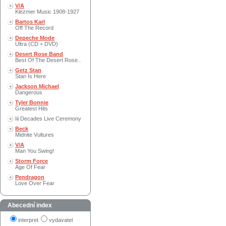
V/A
Klezmer Music 1908-1927
Bartos Karl
Off The Record
Depeche Mode
Ultra (CD + DVD)
Desert Rose Band
Best Of The Desert Rose..
Getz Stan
Stan Is Here
Jackson Michael
Dangerous
Tyler Bonnie
Greatest Hits
Iii Decades Live Ceremony
Beck
Midnite Vultures
V/A
Man You Swing!
Storm Force
Age Of Fear
Pendragon
Love Over Fear
Abecední index
interpret
vydavatel