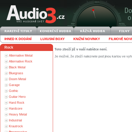
IHNED K DODÁNÍ
LUXUSNÍ BOXY
KNIŽNÍ NOVINKY
FILMOVÉ NOV
Rock
Toto zboží již v naší nabídce není.
Alternative Metal
Je možné, že zboží naleznete pod jinou kartou ve vyh
Alternative Rock
Black Metal
Bluegrass
Doom Metal
Garage
Gothic
Guitar Hero
Hard Rock
Hardcore
Heavy Metal
Industrial
Krautrock