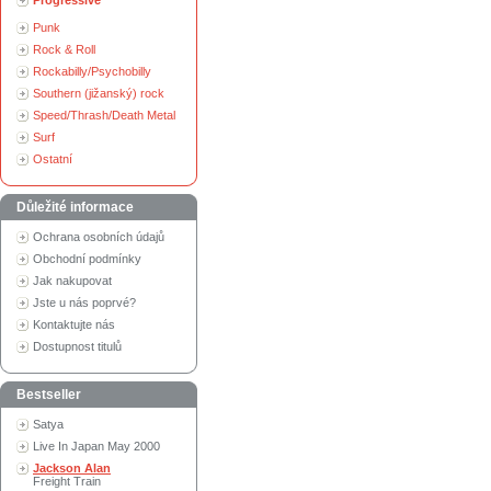
Progressive
Punk
Rock & Roll
Rockabilly/Psychobilly
Southern (jižanský) rock
Speed/Thrash/Death Metal
Surf
Ostatní
Důležité informace
Ochrana osobních údajů
Obchodní podmínky
Jak nakupovat
Jste u nás poprvé?
Kontaktujte nás
Dostupnost titulů
Bestseller
Satya
Live In Japan May 2000
Jackson Alan
Freight Train