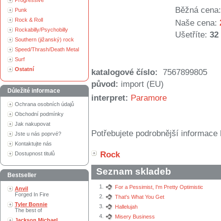
Progressive
Běžná cena:
Punk
Rock & Roll
Naše cena:
Rockabilly/Psychobilly
Ušetříte:
32
Southern (jižanský) rock
Speed/Thrash/Death Metal
Surf
Ostatní
katalogové číslo:
7567899805
původ:
import (EU)
Důležité informace
interpret:
Paramore
Ochrana osobních údajů
Obchodní podmínky
Jak nakupovat
Potřebujete podrobnější informace 
Jste u nás poprvé?
Kontaktujte nás
Rock
Dostupnost titulů
Seznam skladeb
Bestseller
1.
For a Pessimist, I'm Pretty Optimistic
Anvil
Forged In Fire
2.
That's What You Get
Tyler Bonnie
3.
Hallelujah
The best of
4.
Misery Business
Jackson Michael