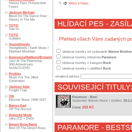
History Past, Present And
5.
When It Rains
Future
Jackson Michael
Blood On The Dance Floor -
History In The Mix
HLÍDACÍ PES - ZASÍ
TOTO
Toto IV
TOTO
Přehled všech Vámi zadaných po
Isolation
Youngbloods
Youngbloods / Earth Music /
Elephant Mountain
sledovat novinky od vydavatele
Warner Brother
Domnerus/Hallberg/Erstand
sledovat novinky interpreta
Paramore
Jazz At The Pawnshop -
sledovat novinky v kategorii
Rock
30th Anniversary
3xSACD+DVD
sledovat novinky v oddělení
Rock
Prodigy
emailová adresa:
Music For The Jilted
Generation
SOUVISEJÍCÍ TITULY
Jackson Alan
Freight Train
V/A
Paramore - Riot!
Klezmer Music 1908-1927
Vydavatel:
Warner Music
| Vydáno:
29.2.
Bartos Karl
202 Kč
Cena:
Off The Record
Depeche Mode
Ultra (CD + DVD)
Desert Rose Band
PARAMORE
- BESTS
Best Of The Desert Rose..