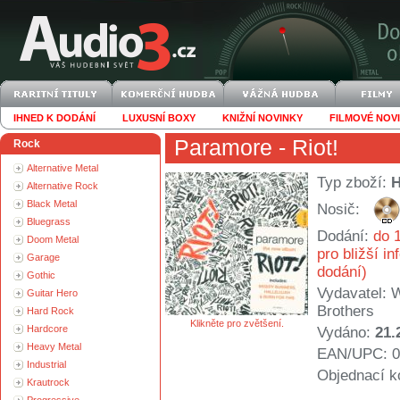
IHNED K DODÁNÍ
LUXUSNÍ BOXY
KNIŽNÍ NOVINKY
FILMOVÉ NOV
Paramore
- Riot!
Rock
Alternative Metal
Typ zboží:
Alternative Rock
Black Metal
Nosič:
Bluegrass
Dodání:
do 1
Doom Metal
pro bližší i
Garage
dodání)
Gothic
Vydavatel:
W
Guitar Hero
Brothers
Hard Rock
Klikněte pro zvětšení.
Hardcore
Vydáno:
21.
Heavy Metal
EAN/UPC: 0
Industrial
Objednací k
Krautrock