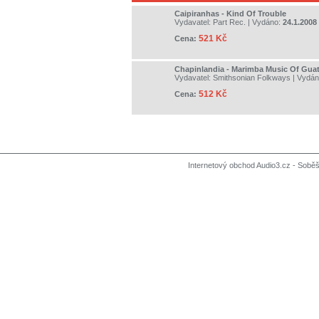
Caipiranhas - Kind Of Trouble
Vydavatel:
Part Rec.
| Vydáno:
24.1.2008
521 Kč
Cena:
Chapinlandia - Marimba Music Of Gua
Vydavatel:
Smithsonian Folkways
| Vydá
512 Kč
Cena:
Internetový obchod Audio3.cz - Soběši