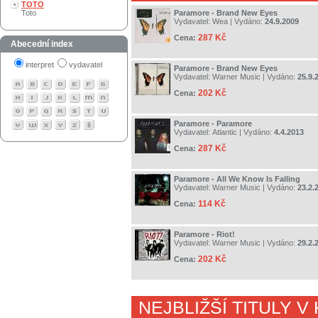
TOTO
Toto
Paramore - Brand New Eyes
Vydavatel:
Wea
| Vydáno:
24.9.2009
287 Kč
Cena:
Abecední index
interpret
vydavatel
Paramore - Brand New Eyes
Vydavatel:
Warner Music
| Vydáno:
25.9.
202 Kč
Cena:
Paramore - Paramore
Vydavatel:
Atlantic
| Vydáno:
4.4.2013
287 Kč
Cena:
Paramore - All We Know Is Falling
Vydavatel:
Warner Music
| Vydáno:
23.2.
114 Kč
Cena:
Paramore - Riot!
Vydavatel:
Warner Music
| Vydáno:
29.2.
202 Kč
Cena:
NEJBLIŽŠÍ TITULY V