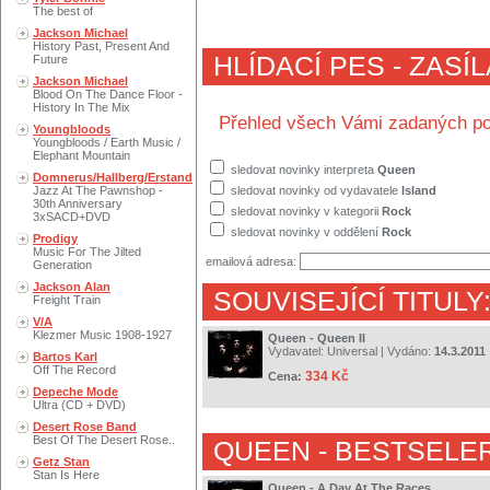
The best of
Jackson Michael
History Past, Present And
HLÍDACÍ PES - ZASÍ
Future
Jackson Michael
Blood On The Dance Floor -
History In The Mix
Přehled všech Vámi zadaných po
Youngbloods
Youngbloods / Earth Music /
Elephant Mountain
sledovat novinky interpreta
Queen
Domnerus/Hallberg/Erstand
Jazz At The Pawnshop -
sledovat novinky od vydavatele
Island
30th Anniversary
sledovat novinky v kategorii
Rock
3xSACD+DVD
sledovat novinky v oddělení
Rock
Prodigy
Music For The Jilted
emailová adresa:
Generation
Jackson Alan
SOUVISEJÍCÍ TITULY
Freight Train
V/A
Klezmer Music 1908-1927
Queen - Queen II
Vydavatel:
Universal
| Vydáno:
14.3.2011
Bartos Karl
Off The Record
334 Kč
Cena:
Depeche Mode
Ultra (CD + DVD)
Desert Rose Band
Best Of The Desert Rose..
QUEEN
- BESTSELE
Getz Stan
Stan Is Here
Queen - A Day At The Races