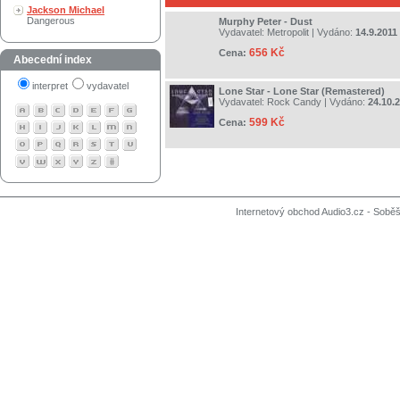
Jackson Michael
Dangerous
Murphy Peter - Dust
Vydavatel:
Metropolit
| Vydáno:
14.9.2011
656 Kč
Cena:
Abecední index
interpret
vydavatel
Lone Star - Lone Star (Remastered)
Vydavatel:
Rock Candy
| Vydáno:
24.10.
599 Kč
Cena:
Internetový obchod Audio3.cz - Soběši