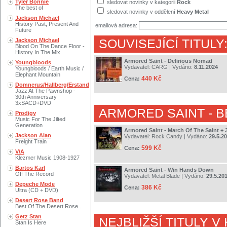
Tyler Bonnie
sledovat novinky v kategorii
Rock
The best of
sledovat novinky v oddělení
Heavy Metal
Jackson Michael
History Past, Present And
emailová adresa:
Future
Jackson Michael
SOUVISEJÍCÍ TITULY
Blood On The Dance Floor -
History In The Mix
Armored Saint - Delirious Nomad
Youngbloods
Vydavatel:
CARG
| Vydáno:
8.11.2024
Youngbloods / Earth Music /
Elephant Mountain
440 Kč
Cena:
Domnerus/Hallberg/Erstand
Jazz At The Pawnshop -
30th Anniversary
3xSACD+DVD
ARMORED SAINT
- 
Prodigy
Music For The Jilted
Generation
Armored Saint - March Of The Saint + 
Jackson Alan
Vydavatel:
Rock Candy
| Vydáno:
29.5.2
Freight Train
599 Kč
Cena:
V/A
Klezmer Music 1908-1927
Bartos Karl
Armored Saint - Win Hands Down
Off The Record
Vydavatel:
Metal Blade
| Vydáno:
29.5.20
Depeche Mode
386 Kč
Cena:
Ultra (CD + DVD)
Desert Rose Band
Best Of The Desert Rose..
Getz Stan
NEJBLIŽŠÍ TITULY V
Stan Is Here