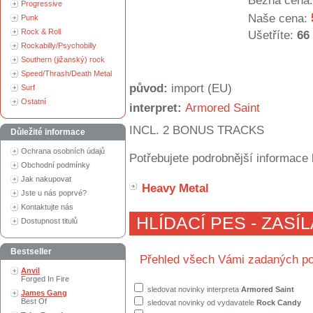
Běžná cena:
Progressive
Naše cena:
Punk
Rock & Roll
Ušetříte:
66
Rockabilly/Psychobilly
Southern (jižanský) rock
Speed/Thrash/Death Metal
původ:
import (EU)
Surf
Ostatní
interpret:
Armored Saint
INCL. 2 BONUS TRACKS
Důležité informace
Ochrana osobních údajů
Potřebujete podrobnější informace 
Obchodní podmínky
Jak nakupovat
Heavy Metal
Jste u nás poprvé?
Kontaktujte nás
HLÍDACÍ PES - ZASÍ
Dostupnost titulů
Bestseller
Přehled všech Vámi zadaných po
Anvil
Forged In Fire
sledovat novinky interpreta
Armored Saint
James Gang
Best Of
sledovat novinky od vydavatele
Rock Candy