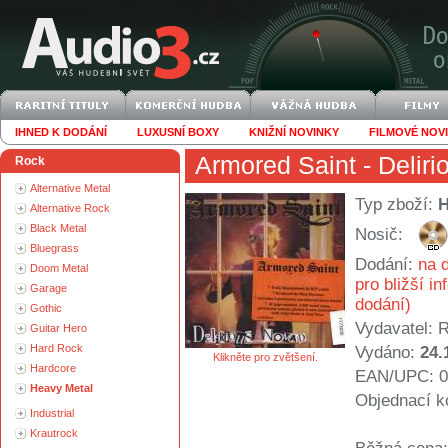
IHNED K DODÁNÍ
LUXUSNÍ BOXY
KNIŽNÍ NOVINKY
FILMOVÉ NOV
Armored Saint
- Delir
Rock
Alternative Metal
Typ zboží:
Alternative Rock
Black Metal
Nosič:
Bluegrass
Dodání:
na d
Doom Metal
pro bližší i
Garage
dodání)
Gothic
Vydavatel:
R
Guitar Hero
Hard Rock
Vydáno:
24.
Klikněte pro zvětšení.
Hardcore
EAN/UPC: 0
Heavy Metal
Objednací k
Industrial
Krautrock