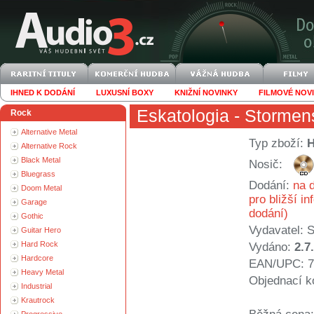
IHNED K DODÁNÍ
LUXUSNÍ BOXY
KNIŽNÍ NOVINKY
FILMOVÉ NOV
Eskatologia
- Stormen
Rock
Alternative Metal
Typ zboží:
Alternative Rock
Black Metal
Nosič:
Bluegrass
Dodání:
na d
Doom Metal
pro bližší i
Garage
dodání)
Gothic
Vydavatel:
S
Guitar Hero
Hard Rock
Vydáno:
2.7
Hardcore
EAN/UPC: 7
Heavy Metal
Objednací k
Industrial
Krautrock