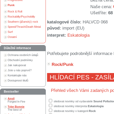
Běžná cena:
Progressive
Punk
Naše cena:
Rock & Roll
Ušetříte:
68
Rockabilly/Psychobilly
katalogové číslo:
HALVCD 068
Southern (jižanský) rock
Speed/Thrash/Death Metal
původ:
import (EU)
Surf
interpret:
Eskatologia
Ostatní
Důležité informace
Potřebujete podrobnější informace 
Ochrana osobních údajů
Obchodní podmínky
Rock/Punk
Jak nakupovat
Jste u nás poprvé?
Kontaktujte nás
HLÍDACÍ PES - ZASÍ
Dostupnost titulů
Přehled všech Vámi zadaných po
Bestseller
Anvil
sledovat novinky od vydavatele
Sound Pollutio
Forged In Fire
sledovat novinky interpreta
Eskatologia
Tyler Bonnie
The best of
sledovat novinky v kategorii
Rock