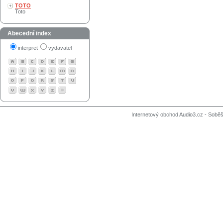
TOTO
Toto
Abecední index
interpret
vydavatel
Internetový obchod Audio3.cz - Soběši