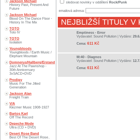
Jackson Michael
sledovat novinky v oddělení
Rock/Punk
History Past, Present And
Future
emailová adresa:
Jackson Michael
Blood On The Dance Floor -
NEJBLIŽŠÍ TITULY V
History In The Mix
TOTO
Toto IV
Emptiness - Error
Vydavatel:
Sound Pollution
| Vydáno:
29.6
TOTO
Isolation
611 Kč
Cena:
Youngbloods
Youngbloods / Earth Music /
Elephant Mountain
M:40 - Diagnos
Vydavatel:
Sound Pollution
| Vydáno:
12.7
Domnerus/Hallberg/Erstand
Jazz At The Pawnshop -
611 Kč
Cena:
30th Anniversary
3xSACD+DVD
Prodigy
Music For The Jilted
Generation
Jackson Alan
Freight Train
V/A
Klezmer Music 1908-1927
Bartos Karl
Off The Record
Depeche Mode
Ultra (CD + DVD)
Desert Rose Band
Best Of The Desert Rose..