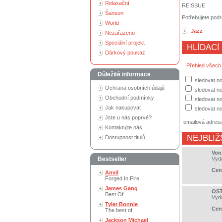
Relaxační
REISSUE
Šanson
Potřebujete podr
World
Jazz
Nezařazeno
Speciální projekt
HLÍDACÍ
Dárkový poukaz
Přehled všech
Důležité informace
sledovat n
Ochrana osobních údajů
sledovat no
Obchodní podmínky
sledovat no
Jak nakupovat
sledovat no
Jste u nás poprvé?
emailová adres
Kontaktujte nás
NEJBLIŽ
Dostupnost titulů
Von
Bestseller
Vyd
Cen
Anvil
Forged In Fire
James Gang
OST
Best Of
Vyd
Tyler Bonnie
Cen
The best of
Jackson Michael