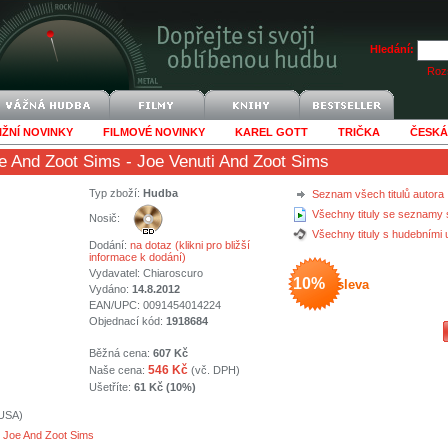
Hledání:
Rozš
IŽNÍ NOVINKY
FILMOVÉ NOVINKY
KAREL GOTT
TRIČKA
ČESKÁ
oe And Zoot Sims
- Joe Venuti And Zoot Sims
Typ zboží:
Hudba
Seznam všech titulů autora
Všechny tituly se seznamy 
Nosič:
Všechny tituly s hudebními
Dodání:
na dotaz (klikni pro bližší
informace k dodání)
Vydavatel:
Chiaroscuro
10%
sleva
Vydáno:
14.8.2012
EAN/UPC: 0091454014224
Objednací kód:
1918684
Běžná cena:
607 Kč
546 Kč
Naše cena:
(vč. DPH)
Ušetříte:
61 Kč (10%)
(USA)
i Joe And Zoot Sims