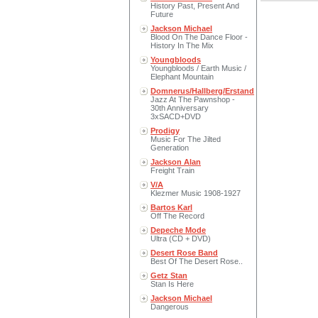
History Past, Present And
Future
Jackson Michael
Blood On The Dance Floor -
History In The Mix
Youngbloods
Youngbloods / Earth Music /
Elephant Mountain
Domnerus/Hallberg/Erstand
Jazz At The Pawnshop -
30th Anniversary
3xSACD+DVD
Prodigy
Music For The Jilted
Generation
Jackson Alan
Freight Train
V/A
Klezmer Music 1908-1927
Bartos Karl
Off The Record
Depeche Mode
Ultra (CD + DVD)
Desert Rose Band
Best Of The Desert Rose..
Getz Stan
Stan Is Here
Jackson Michael
Dangerous