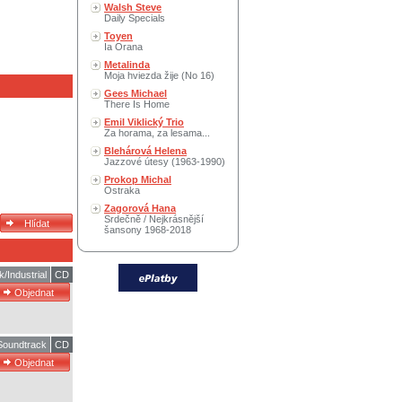
Walsh Steve
Daily Specials
Toyen
Ia Orana
Metalinda
Moja hviezda žije (No 16)
Gees Michael
There Is Home
Emil Viklický Trio
Za horama, za lesama...
Blehárová Helena
Jazzové útesy (1963-1990)
Prokop Michal
Ostraka
Zagorová Hana
Srdečně / Nejkrásnější
šansony 1968-2018
/Industrial
CD
 Soundtrack
CD