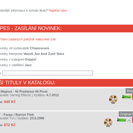
obnější informace k tomuto titulu?
Napište nám
.
 PES - ZASÍLÁNÍ NOVINEK:
 Vámi zadaných položek naleznete zde
ovinky od vydavatele
Chiaroscuro
vinky interpreta
Venuti Joe And Zoot Sims
vinky v kategorii
Ostatní
vinky v oddělení
Jazz
a:
ŠÍ TITULY V KATALOGU:
Rock
 Magnet - Ni Predateur Ni Proie
avatel:
Jarring Effects
| Vydáno:
4.7.2012
10%
440 Kč
a:
Original
 - Fargo / Barton Fink
avatel:
Tvt
| Vydáno:
23.5.1996
10%
872 Kč
a: