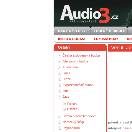
IHNED K DODÁNÍ
LUXUSNÍ BOXY
KN
Venuti J
Ostatní
Česká a slovenská hudba
Alternativní hudba
Americana
Blues
Brazil
Experimentální hudba
Indie
Jazz
Fusion
Ostatní
Lidová píseň/Dechovka
Německý šlágr
původ:
import 
Psychedelic
interpret:
Venut