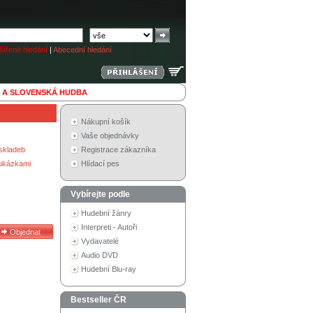
ířené hledání
|
Abecední hledání
 A SLOVENSKÁ HUDBA
Nákupní košík
Vaše objednávky
skladeb
Registrace zákazníka
 ukázkami
Hlídací pes
Vybírejte podle
Hudební žánry
Interpreti - Autoři
Vydavatelé
Audio DVD
Hudební Blu-ray
Bestseller ČR