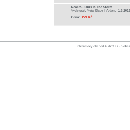
Neaera - Ours Is The Storm
Vydavatel:
Metal Blade
| Vydáno:
1.3.201
359 Kč
Cena:
Internetový obchod Audio3.cz - Soběši