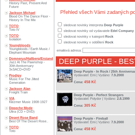
History Past, Present And
Future
Přehled všech Vámi zadaných po
Jackson Michael
Blood On The Dance Floor -
History In The Mix
sledovat novinky interpreta
Deep Purple
TOTO
Toto IV
sledovat novinky od vydavatele
Edel Company
TOTO
sledovat novinky v kategorii
Rock
Isolation
sledovat novinky v oddělení
Rock
Youngbloods
Youngbloods / Earth Music /
emailová adresa:
Elephant Mountain
Domnerus/Hallberg/Erstand
DEEP PURPLE
- BES
Jazz At The Pawnshop -
30th Anniversary
3xSACD+DVD
Deep Purple - In Rock / 25th Anniversa
Vydavatel:
Emi
| Vydáno:
7.9.2000
Prodigy
Music For The Jilted
458 Kč
Cena:
Generation
Jackson Alan
Freight Train
Deep Purple - Perfect Strangers
V/A
Vydavatel:
Polydor
| Vydáno:
2.8.1999
Klezmer Music 1908-1927
305 Kč
Cena:
Depeche Mode
Ultra (CD + DVD)
Desert Rose Band
Deep Purple - Fireball
Best Of The Desert Rose..
Vydavatel:
Emi
| Vydáno:
7.9.2000
TOTO
458 Kč
Cena:
Toto