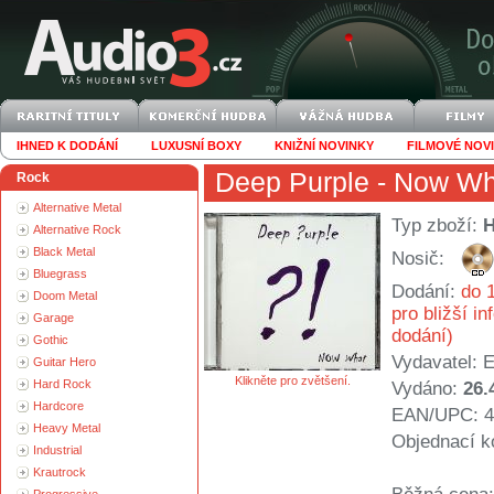
IHNED K DODÁNÍ
LUXUSNÍ BOXY
KNIŽNÍ NOVINKY
FILMOVÉ NOV
Deep Purple
- Now Wh
Rock
Alternative Metal
Typ zboží:
Alternative Rock
Black Metal
Nosič:
Bluegrass
Dodání:
do 1
Doom Metal
pro bližší i
Garage
dodání)
Gothic
Vydavatel:
E
Guitar Hero
Klikněte pro zvětšení.
Hard Rock
Vydáno:
26.
Hardcore
EAN/UPC: 4
Heavy Metal
Objednací k
Industrial
Krautrock