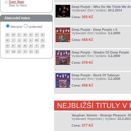
Getz Stan
Stan Is Here
Deep Purple - Who Do We Think We Ar
Vydavatel:
Emi
| Vydáno:
20.2.2014
305 Kč
Cena:
Abecední index
interpret
vydavatel
Deep Purple - Deep Purple + 5
Vydavatel:
Emi
| Vydáno:
3.2.2000
458 Kč
Cena:
Deep Purple - Shades Of Deep Purple
Vydavatel:
Emi
| Vydáno:
3.2.2000
478 Kč
Cena:
Deep Purple - Book Of Taliesyn
Vydavatel:
Emi
| Vydáno:
3.2.2000
458 Kč
Cena:
NEJBLIŽŠÍ TITULY V
Vaughan Jimmie - Strange Pleasure -Di
Vydavatel:
Repertoire
| Vydáno:
22.2.201
377 Kč
Cena: