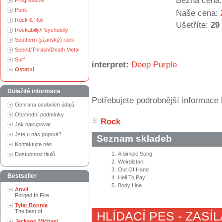
Běžná cena:
Progressive
Punk
Naše cena:
Rock & Roll
Ušetříte:
29
Rockabilly/Psychobilly
Southern (jižanský) rock
Speed/Thrash/Death Metal
Surf
interpret:
Deep Purple
Ostatní
Důležité informace
Potřebujete podrobnější informace 
Ochrana osobních údajů
Obchodní podmínky
Rock
Jak nakupovat
Jste u nás poprvé?
Seznam skladeb
Kontaktujte nás
1.
A Simple Song
Dostupnost titulů
2.
Weirdistan
3.
Out Of Hand
Bestseller
4.
Hell To Pay
5.
Body Line
Anvil
Forged In Fire
Tyler Bonnie
The best of
HLÍDACÍ PES - ZASÍ
Jackson Michael