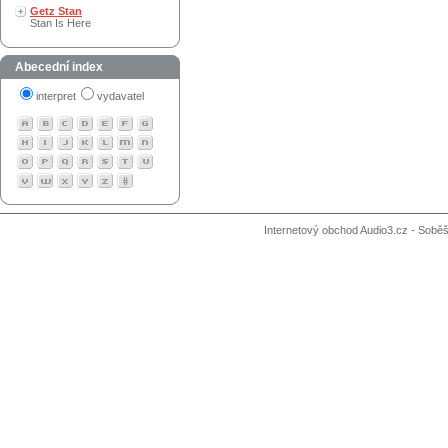
Getz Stan
Stan Is Here
Abecední index
interpret
vydavatel
Internetový obchod Audio3.cz - Soběši