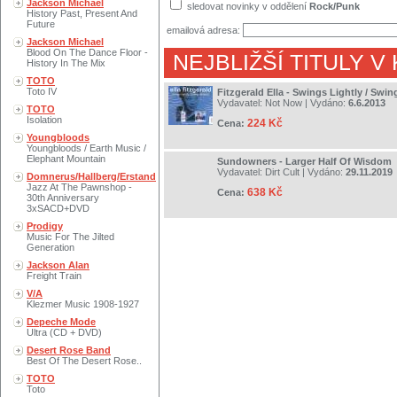
Jackson Michael
sledovat novinky v oddělení
Rock/Punk
History Past, Present And
Future
emailová adresa:
Jackson Michael
Blood On The Dance Floor -
NEJBLIŽŠÍ TITULY V
History In The Mix
TOTO
Toto IV
Fitzgerald Ella - Swings Lightly / Swin
Vydavatel:
Not Now
| Vydáno:
6.6.2013
TOTO
Isolation
224 Kč
Cena:
Youngbloods
Youngbloods / Earth Music /
Elephant Mountain
Sundowners - Larger Half Of Wisdom
Vydavatel:
Dirt Cult
| Vydáno:
29.11.2019
Domnerus/Hallberg/Erstand
Jazz At The Pawnshop -
638 Kč
Cena:
30th Anniversary
3xSACD+DVD
Prodigy
Music For The Jilted
Generation
Jackson Alan
Freight Train
V/A
Klezmer Music 1908-1927
Depeche Mode
Ultra (CD + DVD)
Desert Rose Band
Best Of The Desert Rose..
TOTO
Toto