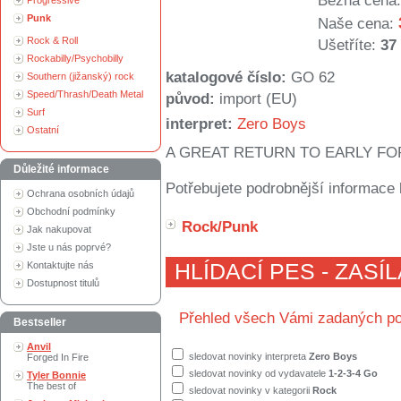
Běžná cena:
Progressive
Punk
Naše cena:
Rock & Roll
Ušetříte:
37
Rockabilly/Psychobilly
katalogové číslo:
GO 62
Southern (jižanský) rock
Speed/Thrash/Death Metal
původ:
import (EU)
Surf
interpret:
Zero Boys
Ostatní
A GREAT RETURN TO EARLY F
Důležité informace
Potřebujete podrobnější informace 
Ochrana osobních údajů
Obchodní podmínky
Rock/Punk
Jak nakupovat
Jste u nás poprvé?
Kontaktujte nás
HLÍDACÍ PES - ZASÍ
Dostupnost titulů
Přehled všech Vámi zadaných po
Bestseller
Anvil
sledovat novinky interpreta
Zero Boys
Forged In Fire
sledovat novinky od vydavatele
1-2-3-4 Go
Tyler Bonnie
The best of
sledovat novinky v kategorii
Rock