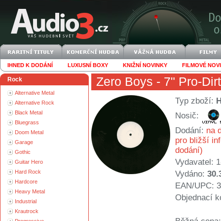
IHNED K DODÁNÍ
LUXUSNÍ BOXY
KNIŽNÍ NOVINKY
FILMOVÉ NOV
Zero Boys
- 7" Pro-Dirt
Rock
Alternative Metal
Typ zboží:
Alternative Rock
Black Metal
Nosič:
Bluegrass
Dodání:
na d
Doom Metal
pro bližší i
Garage
dodání)
Gothic
Vydavatel:
1
Guitar Hero
Hard Rock
Vydáno:
30.
Hardcore
EAN/UPC: 3
Heavy Metal
Objednací k
Industrial
Krautrock