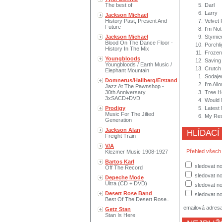
The best of
5.
Darl
6.
Larry
Jackson Michael
History Past, Present And
7.
Velvet 
Future
8.
I'm No
Jackson Michael
9.
Stymie
Blood On The Dance Floor -
10.
Porchli
History In The Mix
11.
Frozen
Youngbloods
12.
Saving
Youngbloods / Earth Music /
13.
Crutch
Elephant Mountain
1.
Sodaje
Domnerus/Hallberg/Erstand
2.
I'm All
Jazz At The Pawnshop -
30th Anniversary
3.
Tree H
3xSACD+DVD
4.
Would 
Prodigy
5.
Latest
Music For The Jilted
6.
My Resp
Generation
Jackson Alan
HLÍDACÍ
Freight Train
V/A
Přehled všech
Klezmer Music 1908-1927
Bartos Karl
sledovat no
Off The Record
sledovat n
Depeche Mode
Ultra (CD + DVD)
sledovat no
Desert Rose Band
sledovat no
Best Of The Desert Rose..
emailová adres
Getz Stan
Stan Is Here