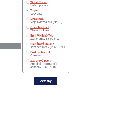
Walsh Steve
Daily Specials
Toyen
Ia Orana
Metalinda
Moja hviezda žije (No 16)
Gees Michael
There Is Home
Emil Viklický Trio
Za horama, za lesama...
Blehárová Helena
Jazzové útesy (1963-1990)
Prokop Michal
Ostraka
Zagorová Hana
Srdečně / Nejkrásnější
šansony 1968-2018