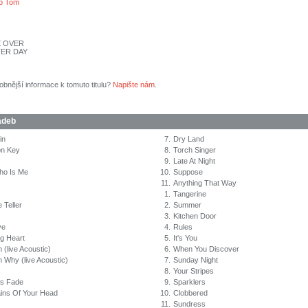
lo Tom
E OVER
TER DAY
obnější informace k tomuto titulu?
Napište nám
.
adeb
in
7.
Dry Land
on Key
8.
Torch Singer
s
9.
Late At Night
ho Is Me
10.
Suppose
11.
Anything That Way
1.
Tangerine
 Teller
2.
Summer
3.
Kitchen Door
ve
4.
Rules
ng Heart
5.
It's You
(live Acoustic)
6.
When You Discover
 Why (live Acoustic)
7.
Sunday Night
s
8.
Your Stripes
hts Fade
9.
Sparklers
ins Of Your Head
10.
Clobbered
11.
Sundress