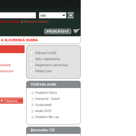
ířené hledání
|
Abecední hledání
 A SLOVENSKÁ HUDBA
Nákupní košík
Vaše objednávky
skladeb
Registrace zákazníka
 ukázkami
Hlídací pes
Vybírejte podle
Hudební žánry
Interpreti - Autoři
Vydavatelé
Audio DVD
Hudební Blu-ray
Bestseller ČR