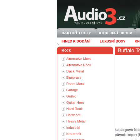
IHNED K DODÁNÍ
LUXUSNÍ BOXY
KN
Buffalo 
Rock
Alternative Metal
Alternative Rock
Black Metal
Bluegrass
Doom Metal
Garage
Gothic
Guitar Hero
Hard Rock
Hardcore
Heavy Metal
Industrial
katalogové čísl
Krautrock
původ:
import 