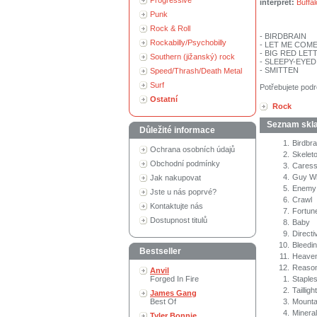
Progressive
interpret:
Buffa
Punk
Rock & Roll
- BIRDBRAIN
Rockabilly/Psychobilly
- LET ME COM
- BIG RED LET
Southern (jižanský) rock
- SLEEPY-EYED
- SMITTEN
Speed/Thrash/Death Metal
Surf
Potřebujete podr
Ostatní
Rock
Seznam skl
Důležité informace
1.
Birdbra
Ochrana osobních údajů
2.
Skelet
Obchodní podmínky
3.
Cares
4.
Guy W
Jak nakupovat
5.
Enemy
Jste u nás poprvé?
6.
Crawl
Kontaktujte nás
7.
Fortune
Dostupnost titulů
8.
Baby
9.
Directi
10.
Bleedi
Bestseller
11.
Heaven 
12.
Reason
Anvil
Forged In Fire
1.
Staple
2.
Taillig
James Gang
Best Of
3.
Mounta
4.
Mineral
Tyler Bonnie