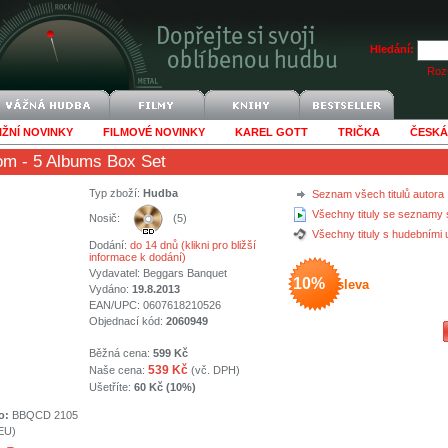
Hledání:
Rozš
IŽNÍ NOVINKY
FILMOVÉ NOVINKY
KAREL GOTT
TRIČKA
ČESKÁ
Tom
- 5 Albums Box Set
Typ zboží:
Hudba
Seznam všech titulů autora
Všechny tituly se seznamy 
Nosič:
(5)
Všechny tituly s hudebními
Dodání:
do 14 dnů (klikni pro bližší
informace k dodání)
Vydavatel:
Beggars Banquet
10%
sleva
Vydáno:
19.8.2013
EAN/UPC: 0607618210526
Objednací kód:
2060949
Běžná cena:
599 Kč
539 Kč
Naše cena:
(vč. DPH)
Ušetříte:
60 Kč (10%)
o:
BBQCD 2105
(EU)