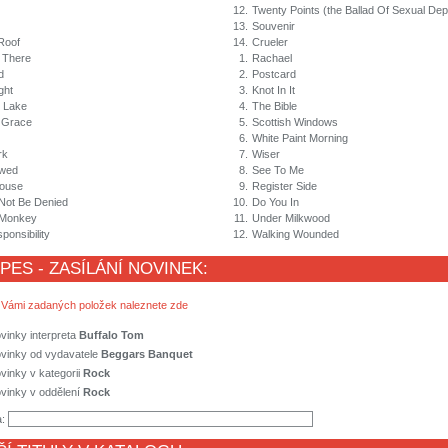
12.
Twenty Points (the Ballad Of Sexual De
13.
Souvenir
Roof
14.
Crueler
t There
1.
Rachael
d
2.
Postcard
ght
3.
Knot In It
 Lake
4.
The Bible
 Grace
5.
Scottish Windows
6.
White Paint Morning
rk
7.
Wiser
owed
8.
See To Me
ouse
9.
Register Side
Not Be Denied
10.
Do You In
 Monkey
11.
Under Milkwood
onsibility
12.
Walking Wounded
 PES - ZASÍLÁNÍ NOVINEK:
 Vámi zadaných položek naleznete zde
vinky interpreta
Buffalo Tom
ovinky od vydavatele
Beggars Banquet
vinky v kategorii
Rock
vinky v oddělení
Rock
a: