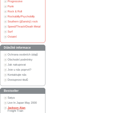
Progressive
Punk
Rock & Roll
Rockabilly/Psychobilly
Southern (jižanský) rock
Speed/Thrash/Death Metal
Surf
Ostatní
Důležité informace
Ochrana osobních údajů
Obchodní podmínky
Jak nakupovat
Jste u nás poprvé?
Kontaktujte nás
Dostupnost titulů
Bestseller
Satya
Live In Japan May 2000
Jackson Alan
Freight Train