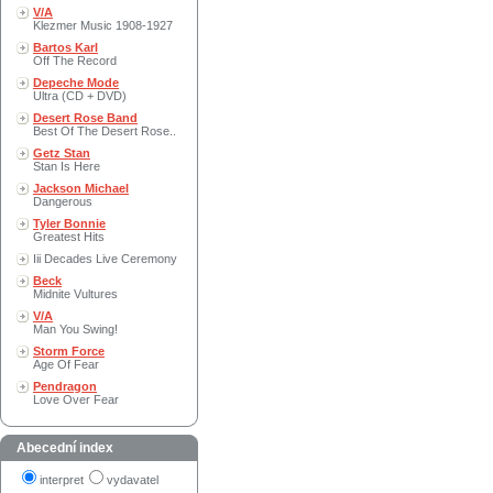
V/A
Klezmer Music 1908-1927
Bartos Karl
Off The Record
Depeche Mode
Ultra (CD + DVD)
Desert Rose Band
Best Of The Desert Rose..
Getz Stan
Stan Is Here
Jackson Michael
Dangerous
Tyler Bonnie
Greatest Hits
Iii Decades Live Ceremony
Beck
Midnite Vultures
V/A
Man You Swing!
Storm Force
Age Of Fear
Pendragon
Love Over Fear
Abecední index
interpret
vydavatel