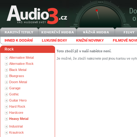
IHNED K DODÁNÍ
LUXUSNÍ BOXY
KNIŽNÍ NOVINKY
FILMOVÉ NOV
Rock
Toto zboží již v naší nabídce není.
Alternative Metal
Je možné, že zboží naleznete pod jinou kartou ve vyh
Alternative Rock
Black Metal
Bluegrass
Doom Metal
Garage
Gothic
Guitar Hero
Hard Rock
Hardcore
Heavy Metal
Industrial
Krautrock