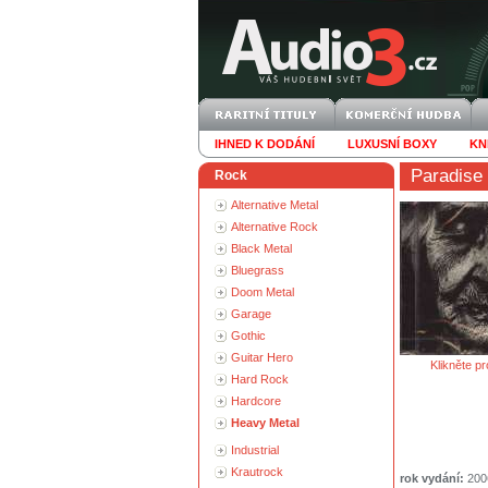
IHNED K DODÁNÍ
LUXUSNÍ BOXY
KN
Paradise
Rock
Alternative Metal
Alternative Rock
Black Metal
Bluegrass
Doom Metal
Garage
Gothic
Guitar Hero
Klikněte pr
Hard Rock
Hardcore
Heavy Metal
Industrial
Krautrock
rok vydání:
200