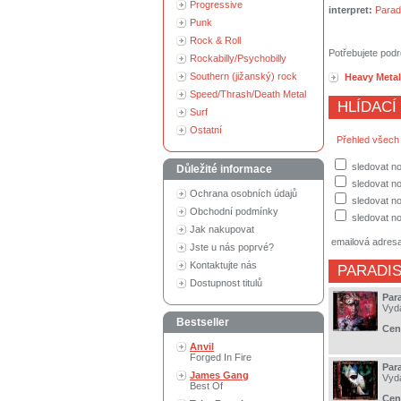
Progressive
interpret:
Parad
Punk
Rock & Roll
Potřebujete podr
Rockabilly/Psychobilly
Southern (jižanský) rock
Heavy Metal
Speed/Thrash/Death Metal
HLÍDACÍ
Surf
Ostatní
Přehled všech
sledovat no
Důležité informace
sledovat n
Ochrana osobních údajů
sledovat no
Obchodní podmínky
sledovat no
Jak nakupovat
emailová adres
Jste u nás poprvé?
Kontaktujte nás
PARADIS
Dostupnost titulů
Par
Vyd
Bestseller
Cen
Anvil
Forged In Fire
Par
James Gang
Vyd
Best Of
Cen