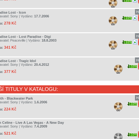
10%
H
dise Lost - Icon
avatel:
Sony
| Vydáno:
17.7.2006
10%
278 Kč
a:
H
dise Lost - Lost Paradise - Digi
avatel:
Peaceville
| Vydáno:
18.8.2003
10%
341 Kč
a:
H
dise Lost - Tragic Idol
avatel:
Sony
| Vydáno:
20.4.2012
10%
377 Kč
a:
ŠÍ TITULY V KATALOGU:
H
th - Blackwater Park
avatel:
Sony
| Vydáno:
1.6.2006
10%
224 Kč
a:
n Celine - Live A Las Vegas - A New Day
avatel:
Sony
| Vydáno:
7.4.2009
521 Kč
a:
10%