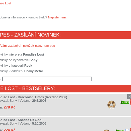
ise Lost
obnější informace k tomuto titulu?
Napište nám
.
 PES - ZASÍLÁNÍ NOVINEK:
 Vámi zadaných položek naleznete zde
vinky interpreta
Paradise Lost
ovinky od vydavatele
Sony
vinky v kategorii
Rock
vinky v oddělení
Heavy Metal
a:
E LOST
- BESTSELERY:
H
adise Lost - Draconian Times (Reedice 2006)
avatel:
Sony
| Vydáno:
29.6.2006
10%
278 Kč
a:
adise Lost - Shades Of God
avatel:
Sony
| Vydáno:
5.10.2006
224 Kč
a: