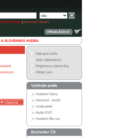
ířené hledání
|
Abecední hledání
 A SLOVENSKÁ HUDBA
Nákupní košík
Vaše objednávky
skladeb
Registrace zákazníka
 ukázkami
Hlídací pes
Vybírejte podle
Hudební žánry
Interpreti - Autoři
Vydavatelé
Audio DVD
Hudební Blu-ray
Bestseller ČR