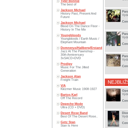
Tyler Bonnie
The best of
Jackson Michael
Para
History Past, Present And
Vyd
Future
Cen
Jackson Michael
Blood On The Dance Floor -
History In The Mix
Para
Youngbloods
Vyd
Youngbloods / Earth Music /
Elephant Mountain
Cen
Domnerus/Hallberg/Erstand
Jazz At The Pawnshop -
30th Anniversary
Para
3xSACD+DVD
Vyd
Prodigy
Cen
Music For The Jilted
Generation
Jackson Alan
Freight Train
NEJBLIŽ
V/A
Klezmer Music 1908-1927
Ope
Vyd
Bartos Karl
Off The Record
Cen
Depeche Mode
Ultra (CD + DVD)
Desert Rose Band
Dio
Best Of The Desert Rose..
Vyd
Getz Stan
Cen
Stan Is Here