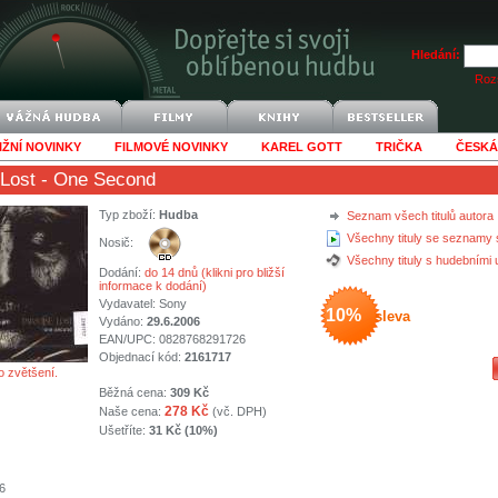
Hledání:
Rozš
IŽNÍ NOVINKY
FILMOVÉ NOVINKY
KAREL GOTT
TRIČKA
ČESKÁ
 Lost
- One Second
Typ zboží:
Hudba
Seznam všech titulů autora
Všechny tituly se seznamy 
Nosič:
Všechny tituly s hudebními
Dodání:
do 14 dnů (klikni pro bližší
informace k dodání)
Vydavatel:
Sony
10%
sleva
Vydáno:
29.6.2006
EAN/UPC: 0828768291726
Objednací kód:
2161717
o zvětšení.
Běžná cena:
309 Kč
278 Kč
Naše cena:
(vč. DPH)
Ušetříte:
31 Kč (10%)
6