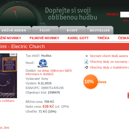
Hledání:
Rozš
IŽNÍ NOVINKY
FILMOVÉ NOVINKY
KAREL GOTT
TRIČKA
ČESKÁ
imi
- Electric Church
Typ zboží:
Hudba
Seznam všech titulů autora
Všechny tituly se seznamy 
Nosič:
Všechny tituly s hudebními
Dodání:
na dotaz (klikni pro bližší
informace k dodání)
Vydavatel:
Sony
10%
sleva
Vydáno:
6.11.2015
EAN/UPC: 0888751405196
Objednací kód:
2348476
o zvětšení.
Běžná cena:
709 Kč
638 Kč
Naše cena:
(vč. DPH)
Ušetříte:
71 Kč (10%)
ix Jimi