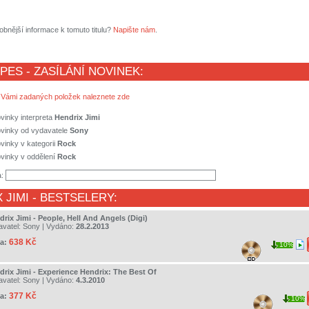
obnější informace k tomuto titulu?
Napište nám
.
 PES - ZASÍLÁNÍ NOVINEK:
 Vámi zadaných položek naleznete zde
vinky interpreta
Hendrix Jimi
ovinky od vydavatele
Sony
vinky v kategorii
Rock
vinky v oddělení
Rock
a:
 JIMI
- BESTSELERY:
rix Jimi - People, Hell And Angels (Digi)
avatel:
Sony
| Vydáno:
28.2.2013
638 Kč
a:
10%
drix Jimi - Experience Hendrix: The Best Of
avatel:
Sony
| Vydáno:
4.3.2010
377 Kč
a:
10%