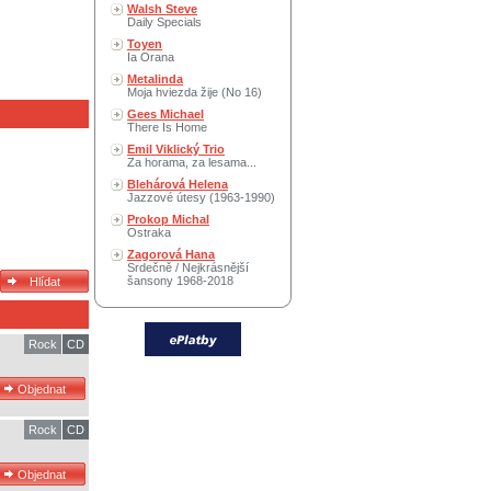
Walsh Steve
Daily Specials
Toyen
Ia Orana
Metalinda
Moja hviezda žije (No 16)
Gees Michael
There Is Home
Emil Viklický Trio
Za horama, za lesama...
Blehárová Helena
Jazzové útesy (1963-1990)
Prokop Michal
Ostraka
Zagorová Hana
Srdečně / Nejkrásnější
šansony 1968-2018
Rock
CD
Rock
CD