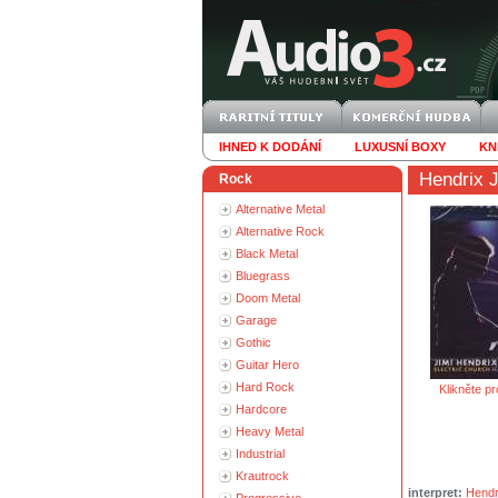
IHNED K DODÁNÍ
LUXUSNÍ BOXY
KN
Hendrix J
Rock
Alternative Metal
Alternative Rock
Black Metal
Bluegrass
Doom Metal
Garage
Gothic
Guitar Hero
Hard Rock
Klikněte pr
Hardcore
Heavy Metal
Industrial
Krautrock
interpret:
Hendr