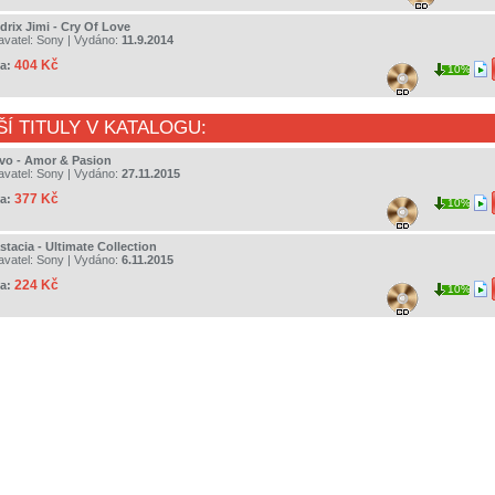
drix Jimi - Cry Of Love
avatel:
Sony
| Vydáno:
11.9.2014
404 Kč
a:
10%
ŠÍ TITULY V KATALOGU:
Divo - Amor & Pasion
avatel:
Sony
| Vydáno:
27.11.2015
377 Kč
a:
10%
stacia - Ultimate Collection
avatel:
Sony
| Vydáno:
6.11.2015
224 Kč
a:
10%