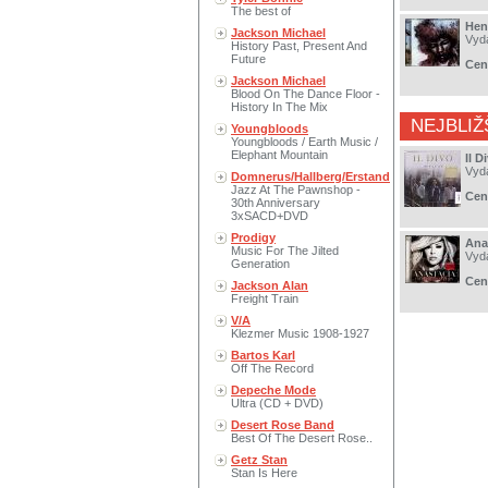
The best of
Hen
Jackson Michael
Vyd
History Past, Present And
Future
Cen
Jackson Michael
Blood On The Dance Floor -
History In The Mix
NEJBLIŽ
Youngbloods
Youngbloods / Earth Music /
Elephant Mountain
Il 
Vyd
Domnerus/Hallberg/Erstand
Jazz At The Pawnshop -
Cen
30th Anniversary
3xSACD+DVD
Prodigy
Ana
Music For The Jilted
Vyd
Generation
Cen
Jackson Alan
Freight Train
V/A
Klezmer Music 1908-1927
Bartos Karl
Off The Record
Depeche Mode
Ultra (CD + DVD)
Desert Rose Band
Best Of The Desert Rose..
Getz Stan
Stan Is Here