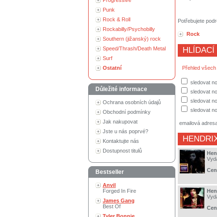
Progressive
Punk
Rock & Roll
Potřebujete podr
Rockabilly/Psychobilly
Rock
Southern (jižanský) rock
Speed/Thrash/Death Metal
HLÍDACÍ
Surf
Ostatní
Přehled všech
sledovat no
Důležité informace
sledovat n
sledovat no
Ochrana osobních údajů
sledovat no
Obchodní podmínky
Jak nakupovat
emailová adres
Jste u nás poprvé?
HENDRIX
Kontaktujte nás
Dostupnost titulů
Hend
Vyd
Cen
Bestseller
Anvil
Forged In Fire
Hen
Vyd
James Gang
Best Of
Cen
Tyler Bonnie