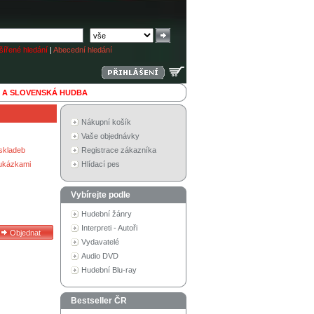
ířené hledání
|
Abecední hledání
 A SLOVENSKÁ HUDBA
Nákupní košík
Vaše objednávky
skladeb
Registrace zákazníka
 ukázkami
Hlídací pes
Vybírejte podle
Hudební žánry
Interpreti - Autoři
Vydavatelé
Audio DVD
Hudební Blu-ray
Bestseller ČR