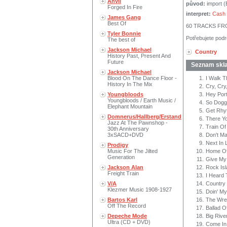
Anvil
původ:
import 
Forged In Fire
interpret:
Cash
James Gang
Best Of
60 TRACKS FR
Tyler Bonnie
Potřebujete podr
The best of
Jackson Michael
Country
History Past, Present And
Future
Seznam skl
Jackson Michael
Blood On The Dance Floor -
1.
I Walk T
History In The Mix
2.
Cry, Cry
Youngbloods
3.
Hey Por
Youngbloods / Earth Music /
4.
So Dogg
Elephant Mountain
5.
Get Rhy
Domnerus/Hallberg/Erstand
6.
There Y
Jazz At The Pawnshop -
7.
Train Of
30th Anniversary
3xSACD+DVD
8.
Don't M
9.
Next In 
Prodigy
Music For The Jilted
10.
Home Of
Generation
11.
Give My
Jackson Alan
12.
Rock Isl
Freight Train
13.
I Heard
V/A
14.
Country
Klezmer Music 1908-1927
15.
Doin' M
Bartos Karl
16.
The Wre
Off The Record
17.
Ballad 
Depeche Mode
18.
Big Rive
Ultra (CD + DVD)
19.
Come In