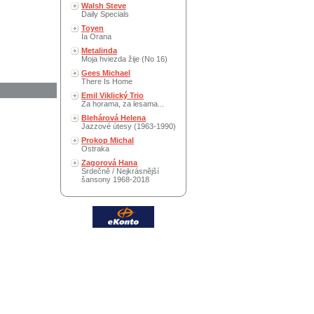
Walsh Steve
Daily Specials
Toyen
Ia Orana
Metalinda
Moja hviezda žije (No 16)
Gees Michael
There Is Home
Emil Viklický Trio
Za horama, za lesama...
Blehárová Helena
Jazzové útesy (1963-1990)
Prokop Michal
Ostraka
Zagorová Hana
Srdečně / Nejkrásnější
šansony 1968-2018