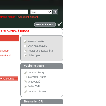
ířené hledání
|
Abecední hledání
 A SLOVENSKÁ HUDBA
Nákupní košík
Vaše objednávky
skladeb
Registrace zákazníka
 ukázkami
Hlídací pes
Vybírejte podle
Hudební žánry
Interpreti - Autoři
Vydavatelé
Audio DVD
Hudební Blu-ray
Bestseller ČR