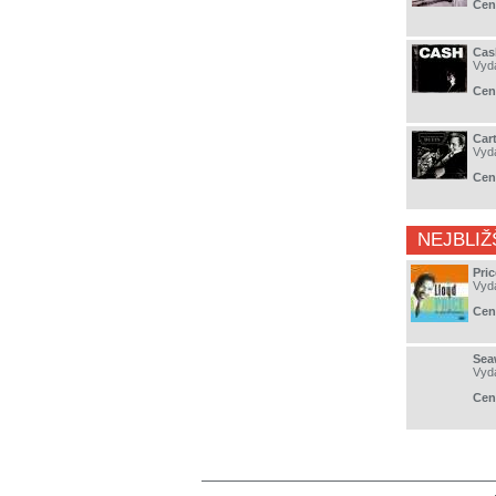
Cen
Cas
Vyd
Cen
Car
Vyd
Cen
NEJBLIŽ
Pri
Vyd
Cen
Sea
Vyd
Cen