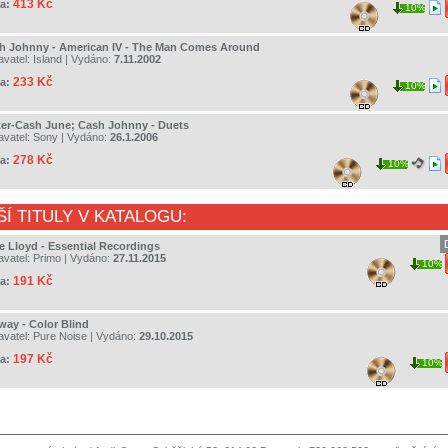
413 Kč
a:
10%
h Johnny - American IV - The Man Comes Around
avatel:
Island
| Vydáno:
7.11.2002
233 Kč
a:
10%
ter-Cash June; Cash Johnny - Duets
avatel:
Sony
| Vydáno:
26.1.2006
278 Kč
a:
10%
ŠÍ TITULY V KATALOGU:
ce Lloyd - Essential Recordings
avatel:
Primo
| Vydáno:
27.11.2015
10%
191 Kč
a:
way - Color Blind
avatel:
Pure Noise
| Vydáno:
29.10.2015
197 Kč
a:
10%