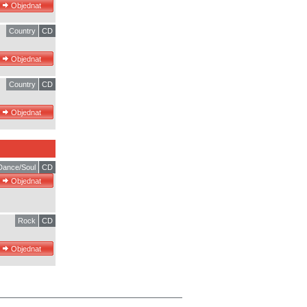
Country
CD
Country
CD
Dance/Soul
CD
Rock
CD