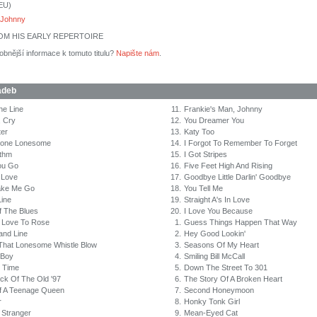
(EU)
 Johnny
OM HIS EARLY REPERTOIRE
obnější informace k tomuto titulu?
Napište nám
.
adeb
he Line
11.
Frankie's Man, Johnny
, Cry
12.
You Dreamer You
ter
13.
Katy Too
one Lonesome
14.
I Forgot To Remember To Forget
thm
15.
I Got Stripes
ou Go
16.
Five Feet High And Rising
 Love
17.
Goodbye Little Darlin' Goodbye
ake Me Go
18.
You Tell Me
Line
19.
Straight A's In Love
 The Blues
20.
I Love You Because
 Love To Rose
1.
Guess Things Happen That Way
and Line
2.
Hey Good Lookin'
 That Lonesome Whistle Blow
3.
Seasons Of My Heart
 Boy
4.
Smiling Bill McCall
y Time
5.
Down The Street To 301
ck Of The Old '97
6.
The Story Of A Broken Heart
Of A Teenage Queen
7.
Second Honeymoon
r
8.
Honky Tonk Girl
 Stranger
9.
Mean-Eyed Cat