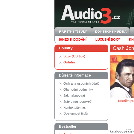
IHNED K DODÁNÍ
LUXUSNÍ BOXY
KN
Cash Jo
Country
Boxy (CD 10+)
Ostatní
Důležité informace
Ochrana osobních údajů
Obchodní podmínky
Jak nakupovat
Klikněte pr
Jste u nás poprvé?
Kontaktujte nás
Dostupnost titulů
Bestseller
katalogové čísl