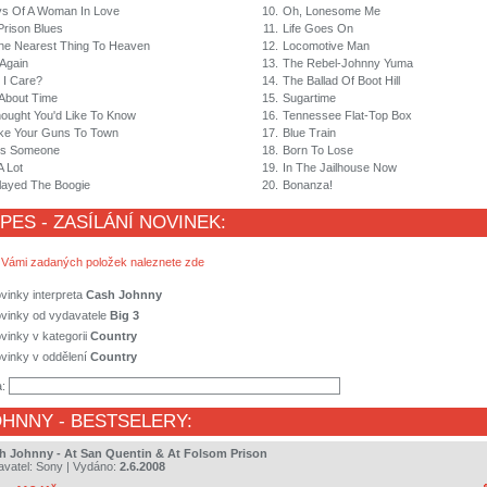
s Of A Woman In Love
10.
Oh, Lonesome Me
Prison Blues
11.
Life Goes On
The Nearest Thing To Heaven
12.
Locomotive Man
 Again
13.
The Rebel-Johnny Yuma
 I Care?
14.
The Ballad Of Boot Hill
t About Time
15.
Sugartime
hought You'd Like To Know
16.
Tennessee Flat-Top Box
ake Your Guns To Town
17.
Blue Train
Miss Someone
18.
Born To Lose
 Lot
19.
In The Jailhouse Now
layed The Boogie
20.
Bonanza!
 PES - ZASÍLÁNÍ NOVINEK:
 Vámi zadaných položek naleznete zde
vinky interpreta
Cash Johnny
ovinky od vydavatele
Big 3
vinky v kategorii
Country
vinky v oddělení
Country
a:
OHNNY
- BESTSELERY:
h Johnny - At San Quentin & At Folsom Prison
avatel:
Sony
| Vydáno:
2.6.2008