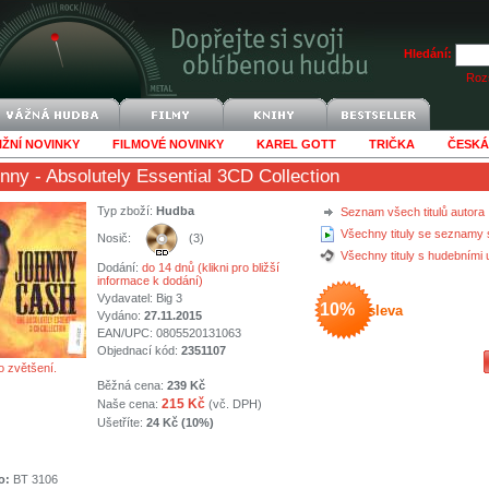
Hledání:
Rozš
IŽNÍ NOVINKY
FILMOVÉ NOVINKY
KAREL GOTT
TRIČKA
ČESKÁ
hnny
- Absolutely Essential 3CD Collection
Typ zboží:
Hudba
Seznam všech titulů autora
Všechny tituly se seznamy 
Nosič:
(3)
Všechny tituly s hudebními
Dodání:
do 14 dnů (klikni pro bližší
informace k dodání)
Vydavatel:
Big 3
10%
sleva
Vydáno:
27.11.2015
EAN/UPC: 0805520131063
Objednací kód:
2351107
o zvětšení.
Běžná cena:
239 Kč
215 Kč
Naše cena:
(vč. DPH)
Ušetříte:
24 Kč (10%)
o:
BT 3106