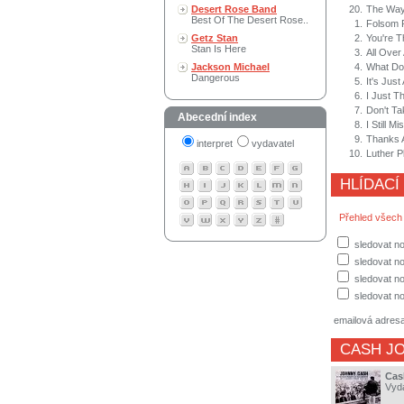
Desert Rose Band
20.
The Way
Best Of The Desert Rose..
1.
Folsom 
Getz Stan
2.
You're 
Stan Is Here
3.
All Over
Jackson Michael
4.
What Do
Dangerous
5.
It's Jus
6.
I Just T
7.
Don't T
Abecední index
8.
I Still 
9.
Thanks A
interpret
vydavatel
10.
Luther P
HLÍDACÍ
Přehled všech
sledovat no
sledovat n
sledovat no
sledovat no
emailová adres
CASH J
Cas
Vyd