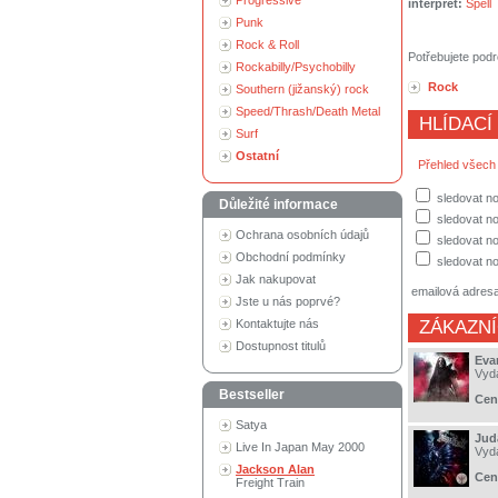
Progressive
interpret:
Spell
Punk
Rock & Roll
Potřebujete podr
Rockabilly/Psychobilly
Rock
Southern (jižanský) rock
Speed/Thrash/Death Metal
HLÍDACÍ
Surf
Ostatní
Přehled všech
sledovat no
Důležité informace
sledovat n
Ochrana osobních údajů
sledovat no
Obchodní podmínky
sledovat no
Jak nakupovat
emailová adres
Jste u nás poprvé?
Kontaktujte nás
ZÁKAZNÍ
Dostupnost titulů
Eva
Vyd
Bestseller
Cen
Satya
Juda
Live In Japan May 2000
Vyd
Jackson Alan
Cen
Freight Train