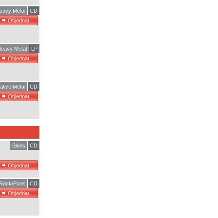
eavy Metal
CD
eavy Metal
LP
ative Metal
CD
Blues
CD
Rock/Punk
CD