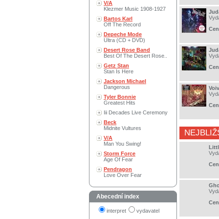
V/A
Klezmer Music 1908-1927
Juda
Vyd
Bartos Karl
Off The Record
Cen
Depeche Mode
Ultra (CD + DVD)
Desert Rose Band
Juda
Best Of The Desert Rose..
Vyd
Getz Stan
Cen
Stan Is Here
Jackson Michael
Dangerous
Voi
Vyd
Tyler Bonnie
Greatest Hits
Cen
Iii Decades Live Ceremony
Beck
Midnite Vultures
NEJBLIŽ
V/A
Man You Swing!
Litt
Vyd
Storm Force
Age Of Fear
Cen
Pendragon
Love Over Fear
Gho
Vyd
Abecední index
Cen
interpret
vydavatel