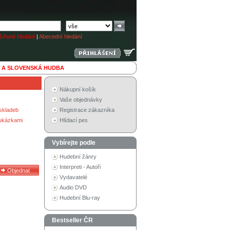
ířené hledání
|
Abecední hledání
 A SLOVENSKÁ HUDBA
Nákupní košík
Vaše objednávky
skladeb
Registrace zákazníka
 ukázkami
Hlídací pes
Vybírejte podle
Hudební žánry
Interpreti - Autoři
Vydavatelé
Audio DVD
Hudební Blu-ray
Bestseller ČR