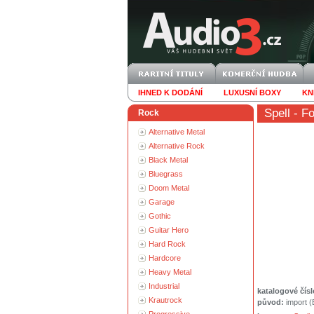
IHNED K DODÁNÍ
LUXUSNÍ BOXY
KN
Spell
- Fo
Rock
Alternative Metal
Alternative Rock
Black Metal
Bluegrass
Doom Metal
Garage
Gothic
Guitar Hero
Hard Rock
Hardcore
Heavy Metal
Industrial
katalogové čísl
Krautrock
původ:
import 