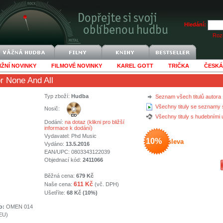
Hledání:
Rozš
IŽNÍ NOVINKY
FILMOVÉ NOVINKY
KAREL GOTT
TRIČKA
ČESKÁ
r None And All
Typ zboží:
Hudba
Seznam všech titulů autora
Všechny tituly se seznamy 
Nosič:
Všechny tituly s hudebními
Dodání:
na dotaz (klikni pro bližší
informace k dodání)
Vydavatel:
Phd Music
10%
sleva
Vydáno:
13.5.2016
EAN/UPC: 0803343122039
Objednací kód:
2411066
Běžná cena:
679 Kč
611 Kč
Naše cena:
(vč. DPH)
Ušetříte:
68 Kč (10%)
o:
OMEN 014
(EU)