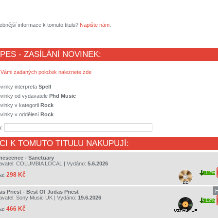
obnější informace k tomuto titulu?
Napište nám
.
 PES - ZASÍLÁNÍ NOVINEK:
 Vámi zadaných položek naleznete zde
vinky interpreta
Spell
ovinky od vydavatele
Phd Music
vinky v kategorii
Rock
vinky v oddělení
Rock
a:
CI K TOMUTO TITULU NAKUPUJÍ:
nescence - Sanctuary
avatel:
COLUMBIA LOCAL
| Vydáno:
5.6.2026
12%
298 Kč
a:
H
s Priest - Best Of Judas Priest
avatel:
Sony Music UK
| Vydáno:
19.6.2026
12%
466 Kč
a: