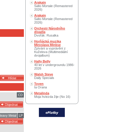
Arakain
Salto Mortale (Remastered
2026)
Arakain
Salto Mortale (Remastered
2026)
Orchestr Národního
divadla
Dvořák: Rusalka
Horňácká muzika
Miroslava Minkse
Zpívání a vyprávění z
Kuželova (Multimediální
dvojalbum)
Hally Belly
40 let v undergroundu 1986-
2026
Walsh Steve
Daily Specials
Toyen
Ia Orana
Metalinda
CD
Moja hviezda žije (No 16)
eavy Metal
LP