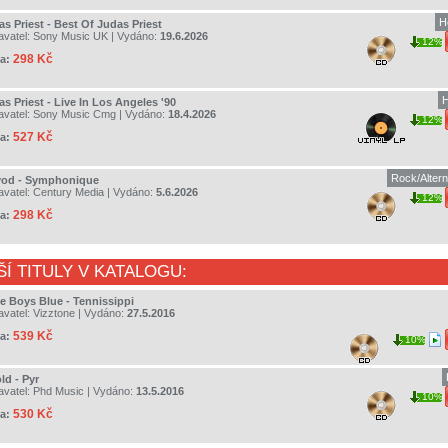
H
s Priest - Best Of Judas Priest
avatel:
Sony Music UK
| Vydáno:
19.6.2026
12%
298 Kč
a:
H
s Priest - Live In Los Angeles '90
avatel:
Sony Music Cmg
| Vydáno:
18.4.2026
12%
527 Kč
a:
Rock/Altern
vod - Symphonique
avatel:
Century Media
| Vydáno:
5.6.2026
12%
298 Kč
a:
ŠÍ TITULY V KATALOGU:
le Boys Blue - Tennissippi
avatel:
Vizztone
| Vydáno:
27.5.2016
539 Kč
a:
10%
ld - Pyr
avatel:
Phd Music
| Vydáno:
13.5.2016
10%
530 Kč
a: