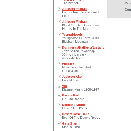
Vyd
The best of
Jackson Michael
Cen
History Past, Present And
Future
Jackson Michael
Blood On The Dance Floor -
History In The Mix
Youngbloods
Youngbloods / Earth Music /
Elephant Mountain
Domnerus/Hallberg/Erstand
Jazz At The Pawnshop -
30th Anniversary
3xSACD+DVD
Prodigy
Music For The Jilted
Generation
Jackson Alan
Freight Train
V/A
Klezmer Music 1908-1927
Bartos Karl
Off The Record
Depeche Mode
Ultra (CD + DVD)
Desert Rose Band
Best Of The Desert Rose..
Getz Stan
Stan Is Here