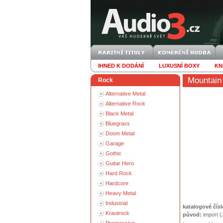
IHNED K DODÁNÍ
LUXUSNÍ BOXY
KN
Mountain
Rock
Alternative Metal
Alternative Rock
Black Metal
Bluegrass
Doom Metal
Garage
Gothic
Guitar Hero
Hard Rock
Hardcore
Heavy Metal
Industrial
katalogové čísl
Krautrock
původ:
import 