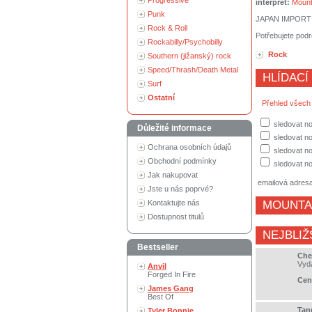
Progressive
interpret:
Mount
Punk
JAPAN IMPORT
Rock & Roll
Potřebujete podr
Rockabilly/Psychobilly
Rock
Southern (jižanský) rock
Speed/Thrash/Death Metal
HLÍDACÍ
Surf
Ostatní
Přehled všech
sledovat no
Důležité informace
sledovat n
Ochrana osobních údajů
sledovat no
Obchodní podmínky
sledovat no
Jak nakupovat
emailová adres
Jste u nás poprvé?
Kontaktujte nás
MOUNTA
Dostupnost titulů
NEJBLIŽ
Bestseller
Che
Vyd
Anvil
Forged In Fire
Cen
James Gang
Best Of
Tan
Tyler Bonnie