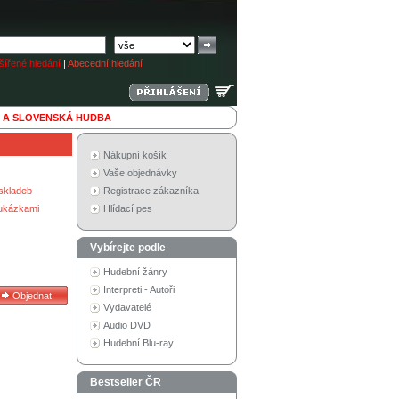
ířené hledání
|
Abecední hledání
 A SLOVENSKÁ HUDBA
Nákupní košík
Vaše objednávky
skladeb
Registrace zákazníka
 ukázkami
Hlídací pes
Vybírejte podle
Hudební žánry
Interpreti - Autoři
Vydavatelé
Audio DVD
Hudební Blu-ray
Bestseller ČR