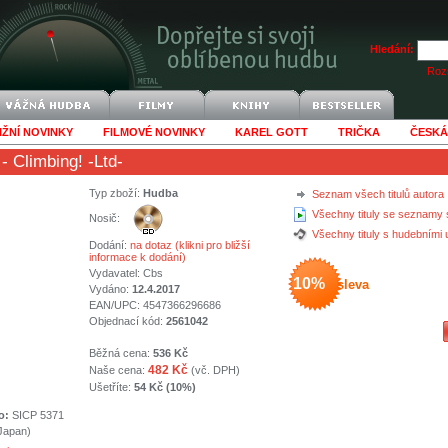
Hledání:
Rozš
IŽNÍ NOVINKY
FILMOVÉ NOVINKY
KAREL GOTT
TRIČKA
ČESKÁ
- Climbing! -Ltd-
Typ zboží:
Hudba
Seznam všech titulů autora
Všechny tituly se seznamy 
Nosič:
Všechny tituly s hudebními
Dodání:
na dotaz (klikni pro bližší
informace k dodání)
Vydavatel:
Cbs
10%
sleva
Vydáno:
12.4.2017
EAN/UPC: 4547366296686
Objednací kód:
2561042
Běžná cena:
536 Kč
482 Kč
Naše cena:
(vč. DPH)
Ušetříte:
54 Kč (10%)
o:
SICP 5371
(Japan)