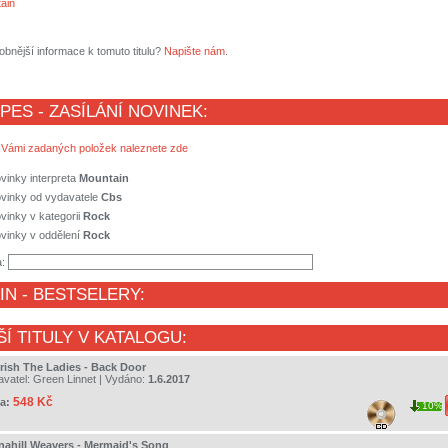
ain
obnější informace k tomuto titulu?
Napište nám
.
 PES - ZASÍLÁNÍ NOVINEK:
 Vámi zadaných položek naleznete zde
vinky interpreta
Mountain
ovinky od vydavatele
Cbs
vinky v kategorii
Rock
vinky v oddělení
Rock
a:
IN
- BESTSELERY:
ŠÍ TITULY V KATALOGU:
rish The Ladies - Back Door
avatel:
Green Linnet
| Vydáno:
1.6.2017
548 Kč
a:
10%
nahill Weavers - Mermaid's Song