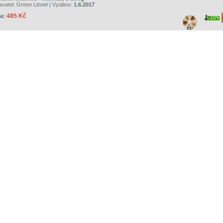
avatel:
Green Linnet
| Vydáno:
1.6.2017
485 Kč
a:
10%