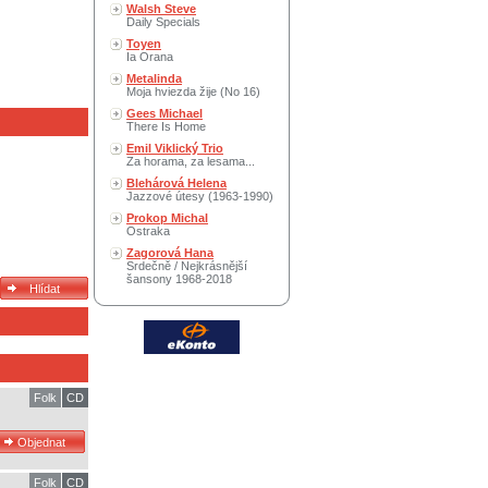
Walsh Steve
Daily Specials
Toyen
Ia Orana
Metalinda
Moja hviezda žije (No 16)
Gees Michael
There Is Home
Emil Viklický Trio
Za horama, za lesama...
Blehárová Helena
Jazzové útesy (1963-1990)
Prokop Michal
Ostraka
Zagorová Hana
Srdečně / Nejkrásnější
šansony 1968-2018
Folk
CD
Folk
CD