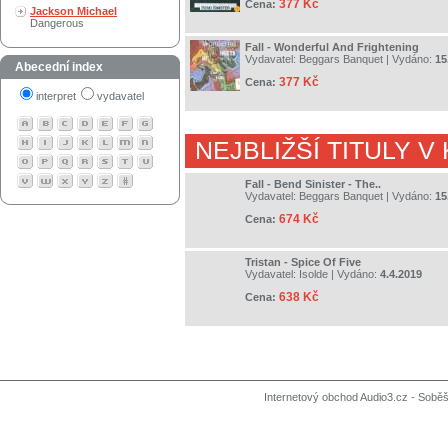
377 Kč
Cena:
Jackson Michael
Dangerous
Fall - Wonderful And Frightening
Vydavatel:
Beggars Banquet
| Vydáno:
15
Abecední index
377 Kč
Cena:
interpret
vydavatel
NEJBLIŽŠÍ TITULY V
Fall - Bend Sinister - The..
Vydavatel:
Beggars Banquet
| Vydáno:
15
674 Kč
Cena:
Tristan - Spice Of Five
Vydavatel:
Isolde
| Vydáno:
4.4.2019
638 Kč
Cena:
Internetový obchod Audio3.cz - Soběši