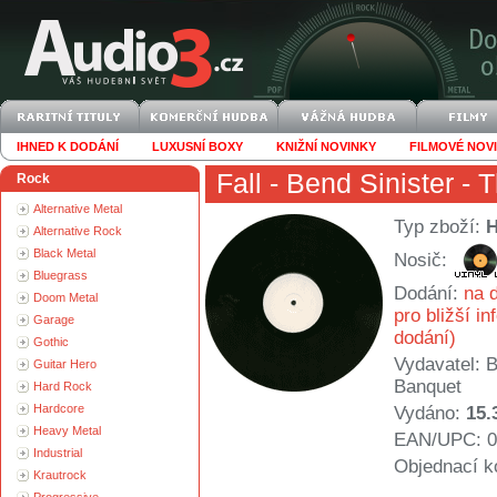
IHNED K DODÁNÍ
LUXUSNÍ BOXY
KNIŽNÍ NOVINKY
FILMOVÉ NOV
Fall
- Bend Sinister - T
Rock
Alternative Metal
Typ zboží:
Alternative Rock
Black Metal
Nosič:
Bluegrass
Dodání:
na d
Doom Metal
pro bližší i
Garage
dodání)
Gothic
Vydavatel:
B
Guitar Hero
Banquet
Hard Rock
Hardcore
Vydáno:
15.
Heavy Metal
EAN/UPC: 0
Industrial
Objednací k
Krautrock