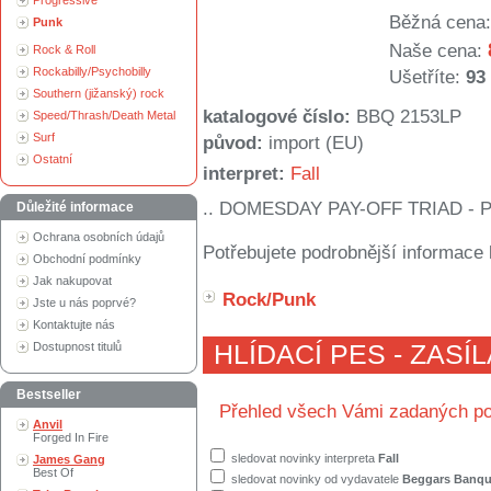
Progressive
Běžná cena:
Punk
Naše cena:
Rock & Roll
Rockabilly/Psychobilly
Ušetříte:
93
Southern (jižanský) rock
katalogové číslo:
BBQ 2153LP
Speed/Thrash/Death Metal
Surf
původ:
import (EU)
Ostatní
interpret:
Fall
.. DOMESDAY PAY-OFF TRIAD - 
Důležité informace
Ochrana osobních údajů
Potřebujete podrobnější informace 
Obchodní podmínky
Jak nakupovat
Rock/Punk
Jste u nás poprvé?
Kontaktujte nás
Dostupnost titulů
HLÍDACÍ PES - ZASÍ
Bestseller
Přehled všech Vámi zadaných po
Anvil
Forged In Fire
sledovat novinky interpreta
Fall
James Gang
Best Of
sledovat novinky od vydavatele
Beggars Banqu