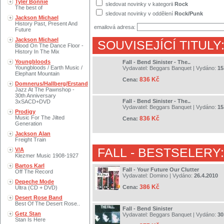
Tyler Bonnie
sledovat novinky v kategorii
Rock
The best of
sledovat novinky v oddělení
Rock/Punk
Jackson Michael
History Past, Present And
emailová adresa:
Future
Jackson Michael
SOUVISEJÍCÍ TITULY
Blood On The Dance Floor -
History In The Mix
Youngbloods
Fall - Bend Sinister - The..
Youngbloods / Earth Music /
Vydavatel:
Beggars Banquet
| Vydáno:
15
Elephant Mountain
836 Kč
Cena:
Domnerus/Hallberg/Erstand
Jazz At The Pawnshop -
30th Anniversary
Fall - Bend Sinister - The..
3xSACD+DVD
Vydavatel:
Beggars Banquet
| Vydáno:
15
Prodigy
Music For The Jilted
836 Kč
Cena:
Generation
Jackson Alan
Freight Train
FALL
- BESTSELERY:
V/A
Klezmer Music 1908-1927
Bartos Karl
Fall - Your Future Our Clutter
Off The Record
Vydavatel:
Domino
| Vydáno:
26.4.2010
Depeche Mode
386 Kč
Cena:
Ultra (CD + DVD)
Desert Rose Band
Best Of The Desert Rose..
Fall - Bend Sinister
Getz Stan
Vydavatel:
Beggars Banquet
| Vydáno:
30
Stan Is Here