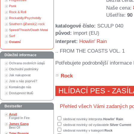
Běžná cena:
Progressive
Punk
Naše cena:
Rock & Roll
Ušetříte:
90
Rockabilly/Psychobilly
Southern (jižanský) rock
katalogové číslo:
SCULP 040
Speed/Thrash/Death Metal
původ:
import (EU)
Surf
interpret:
Howlin' Rain
Ostatní
.. FROM THE COASTS VOL. 1
Důležité informace
Potřebujete podrobnější informace 
Ochrana osobních údajů
Obchodní podmínky
Rock
Jak nakupovat
Jste u nás poprvé?
Kontaktujte nás
HLÍDACÍ PES - ZASÍ
Dostupnost titulů
Přehled všech Vámi zadaných po
Bestseller
Anvil
Forged In Fire
sledovat novinky interpreta
Howlin' Rain
James Gang
sledovat novinky od vydavatele
Silver Current
Best Of
sledovat novinky v kategorii
Rock
Tyler Bonnie