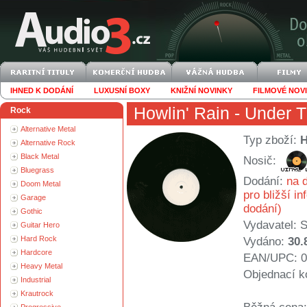
IHNED K DODÁNÍ
LUXUSNÍ BOXY
KNIŽNÍ NOVINKY
FILMOVÉ NOV
Howlin' Rain
- Under T
Rock
Alternative Metal
Typ zboží:
Alternative Rock
Black Metal
Nosič:
Bluegrass
Dodání:
na d
Doom Metal
pro bližší i
Garage
dodání)
Gothic
Vydavatel:
S
Guitar Hero
Hard Rock
Vydáno:
30.
Hardcore
EAN/UPC: 0
Heavy Metal
Objednací k
Industrial
Krautrock