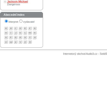
Jackson Michael
Dangerous
Abecední index
interpret
vydavatel
Internetový obchod Audio3.cz - Soběši