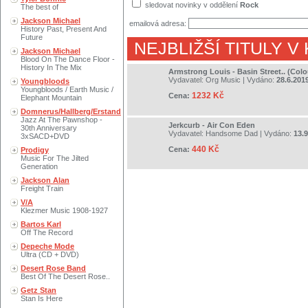
sledovat novinky v oddělení
Rock
The best of
Jackson Michael
emailová adresa:
History Past, Present And
Future
NEJBLIŽŠÍ TITULY V
Jackson Michael
Blood On The Dance Floor -
History In The Mix
Armstrong Louis - Basin Street.. (Col
Vydavatel:
Org Music
| Vydáno:
28.6.201
Youngbloods
Youngbloods / Earth Music /
1232 Kč
Cena:
Elephant Mountain
Domnerus/Hallberg/Erstand
Jazz At The Pawnshop -
Jerkcurb - Air Con Eden
30th Anniversary
Vydavatel:
Handsome Dad
| Vydáno:
13.
3xSACD+DVD
440 Kč
Cena:
Prodigy
Music For The Jilted
Generation
Jackson Alan
Freight Train
V/A
Klezmer Music 1908-1927
Bartos Karl
Off The Record
Depeche Mode
Ultra (CD + DVD)
Desert Rose Band
Best Of The Desert Rose..
Getz Stan
Stan Is Here