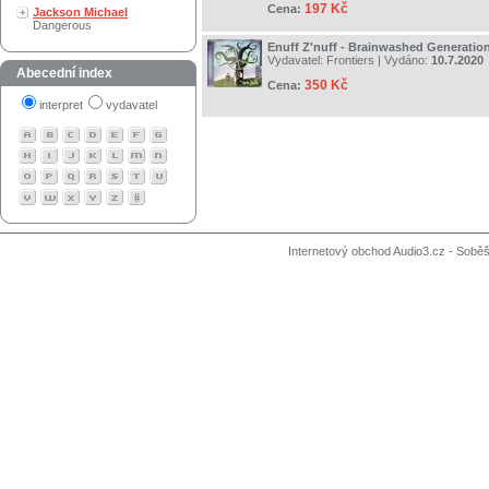
197 Kč
Cena:
Jackson Michael
Dangerous
Enuff Z'nuff - Brainwashed Generatio
Vydavatel:
Frontiers
| Vydáno:
10.7.2020
Abecední index
350 Kč
Cena:
interpret
vydavatel
Internetový obchod Audio3.cz - Soběši