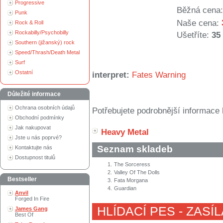
Progressive
Běžná cena:
Punk
Naše cena:
Rock & Roll
Rockabilly/Psychobilly
Ušetříte:
35
Southern (jižanský) rock
Speed/Thrash/Death Metal
Surf
Ostatní
interpret:
Fates Warning
Důležité informace
Ochrana osobních údajů
Potřebujete podrobnější informace 
Obchodní podmínky
Jak nakupovat
Heavy Metal
Jste u nás poprvé?
Seznam skladeb
Kontaktujte nás
Dostupnost titulů
1.
The Sorceress
2.
Valley Of The Dolls
Bestseller
3.
Fata Morgana
4.
Guardian
Anvil
Forged In Fire
HLÍDACÍ PES - ZASÍ
James Gang
Best Of