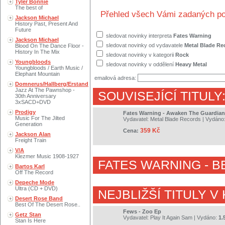
Tyler Bonnie
The best of
Přehled všech Vámi zadaných po
Jackson Michael
History Past, Present And
Future
sledovat novinky interpreta
Fates Warning
Jackson Michael
sledovat novinky od vydavatele
Metal Blade Re
Blood On The Dance Floor -
History In The Mix
sledovat novinky v kategorii
Rock
Youngbloods
sledovat novinky v oddělení
Heavy Metal
Youngbloods / Earth Music /
Elephant Mountain
emailová adresa:
Domnerus/Hallberg/Erstand
Jazz At The Pawnshop -
SOUVISEJÍCÍ TITULY
30th Anniversary
3xSACD+DVD
Prodigy
Fates Warning - Awaken The Guardian
Music For The Jilted
Vydavatel:
Metal Blade Records
| Vydáno
Generation
359 Kč
Cena:
Jackson Alan
Freight Train
V/A
Klezmer Music 1908-1927
FATES WARNING
- B
Bartos Karl
Off The Record
Depeche Mode
Ultra (CD + DVD)
NEJBLIŽŠÍ TITULY V
Desert Rose Band
Best Of The Desert Rose..
Fews - Zoo Ep
Getz Stan
Vydavatel:
Play It Again Sam
| Vydáno:
1.
Stan Is Here