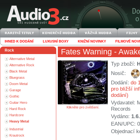
IHNED K DODÁNÍ
LUXUSNÍ BOXY
KNIŽNÍ NOVINKY
FILMOVÉ NOV
Fates Warning
- Awak
Rock
Alternative Metal
Typ zboží:
Alternative Rock
Black Metal
Nosič:
Bluegrass
Dodání:
do 1
Doom Metal
pro bližší i
Garage
dodání)
Gothic
Vydavatel:
M
Guitar Hero
Klikněte pro zvětšení.
Records
Hard Rock
Hardcore
Vydáno:
1.6
Heavy Metal
EAN/UPC: 0
Industrial
Objednací k
Krautrock