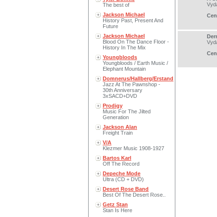
Vyd
The best of
Jackson Michael
Cen
History Past, Present And
Future
Jackson Michael
Dern
Blood On The Dance Floor -
Vyd
History In The Mix
Cen
Youngbloods
Youngbloods / Earth Music /
Elephant Mountain
Domnerus/Hallberg/Erstand
Jazz At The Pawnshop -
30th Anniversary
3xSACD+DVD
Prodigy
Music For The Jilted
Generation
Jackson Alan
Freight Train
V/A
Klezmer Music 1908-1927
Bartos Karl
Off The Record
Depeche Mode
Ultra (CD + DVD)
Desert Rose Band
Best Of The Desert Rose..
Getz Stan
Stan Is Here