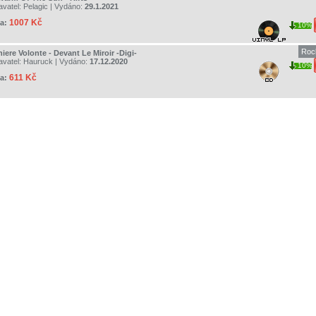
avatel:
Pelagic
| Vydáno:
29.1.2021
1007 Kč
a:
10%
Rock
iere Volonte - Devant Le Miroir -Digi-
avatel:
Hauruck
| Vydáno:
17.12.2020
10%
611 Kč
a: