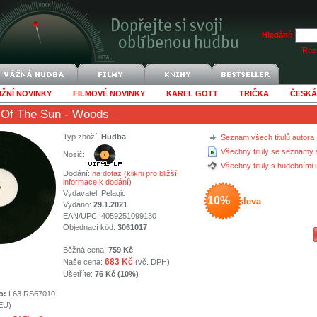
Hledání:
Rozš
IŽNÍ NOVINKY
FILMOVÉ NOVINKY
KAREL GOTT
TRIČKA
ČESKÁ
Of The Sun
- Woods
Typ zboží:
Hudba
Seznam všech titulů autora
Všechny tituly se seznamy 
Nosič:
Všechny tituly s hudebními
Dodání:
na dotaz (klikni pro bližší
informace k dodání)
Vydavatel:
Pelagic
10%
sleva
Vydáno:
29.1.2021
EAN/UPC: 4059251099130
Objednací kód:
3061017
Běžná cena:
759 Kč
683 Kč
Naše cena:
(vč. DPH)
Ušetříte:
76 Kč (10%)
o:
L63 RS67010
(EU)