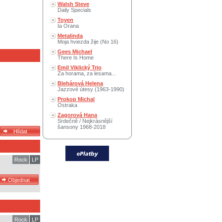
Walsh Steve
Daily Specials
Toyen
Ia Orana
Metalinda
Moja hviezda žije (No 16)
Gees Michael
There Is Home
Emil Viklický Trio
Za horama, za lesama...
Blehárová Helena
Jazzové útesy (1963-1990)
Prokop Michal
Ostraka
Zagorová Hana
Srdečně / Nejkrásnější
šansony 1968-2018
Rock
LP
Rock
LP