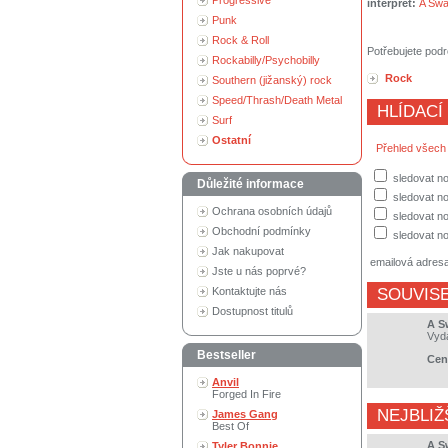
Progressive
interpret:
A Swa
Punk
Rock & Roll
Potřebujete podr
Rockabilly/Psychobilly
Rock
Southern (jižanský) rock
Speed/Thrash/Death Metal
HLÍDACÍ
Surf
Ostatní
Přehled všech
sledovat n
Důležité informace
sledovat no
Ochrana osobních údajů
sledovat no
Obchodní podmínky
sledovat no
Jak nakupovat
emailová adres
Jste u nás poprvé?
Kontaktujte nás
SOUVISE
Dostupnost titulů
A S
Vyd
Bestseller
Cen
Anvil
Forged In Fire
NEJBLIŽ
James Gang
Best Of
A S
Tyler Bonnie