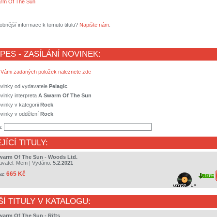
rm Of The Sun
obnější informace k tomuto titulu?
Napište nám
.
 PES - ZASÍLÁNÍ NOVINEK:
 Vámi zadaných položek naleznete zde
ovinky od vydavatele
Pelagic
vinky interpreta
A Swarm Of The Sun
vinky v kategorii
Rock
vinky v oddělení
Rock
a:
JÍCÍ TITULY:
warm Of The Sun - Woods Ltd.
avatel:
Mem
| Vydáno:
5.2.2021
665 Kč
a:
10%
ŠÍ TITULY V KATALOGU:
warm Of The Sun - Rifts