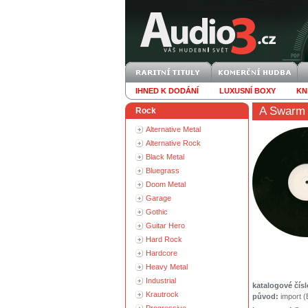
IHNED K DODÁNÍ
LUXUSNÍ BOXY
KN
A Swarm 
Rock
Alternative Metal
Alternative Rock
Black Metal
Bluegrass
Doom Metal
Garage
Gothic
Guitar Hero
Hard Rock
Hardcore
Heavy Metal
Industrial
katalogové čísl
Krautrock
původ:
import 