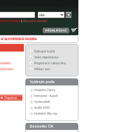
ířené hledání
|
Abecední hledání
 A SLOVENSKÁ HUDBA
Nákupní košík
Vaše objednávky
skladeb
Registrace zákazníka
 ukázkami
Hlídací pes
Vybírejte podle
Hudební žánry
Interpreti - Autoři
Vydavatelé
Audio DVD
Hudební Blu-ray
Bestseller ČR