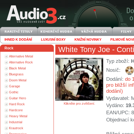
IHNED K DODÁNÍ
LUXUSNÍ BOXY
KNIŽNÍ NOVINKY
FILMOVÉ NOV
White Tony Joe
- Cont
Rock
Alternative Metal
Typ zboží:
Alternative Rock
Black Metal
Nosič:
Bluegrass
Dodání:
do 1
Doom Metal
pro bližší i
Garage
dodání)
Gothic
Vydavatel:
M
Guitar Hero
Klikněte pro zvětšení.
Hard Rock
Vydáno:
19.
Hardcore
EAN/UPC: 8
Heavy Metal
Objednací k
Industrial
Krautrock