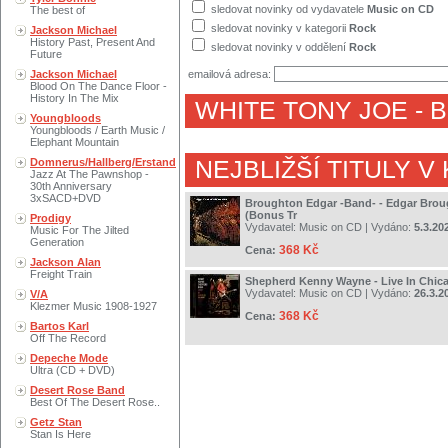
sledovat novinky od vydavatele
Music on CD
The best of
sledovat novinky v kategorii
Rock
Jackson Michael
History Past, Present And
sledovat novinky v oddělení
Rock
Future
Jackson Michael
emailová adresa:
Blood On The Dance Floor -
History In The Mix
WHITE TONY JOE
- 
Youngbloods
Youngbloods / Earth Music /
Elephant Mountain
Domnerus/Hallberg/Erstand
NEJBLIŽŠÍ TITULY V
Jazz At The Pawnshop -
30th Anniversary
3xSACD+DVD
Broughton Edgar -Band- - Edgar Bro
(Bonus Tr
Prodigy
Vydavatel:
Music on CD
| Vydáno:
5.3.20
Music For The Jilted
Generation
368 Kč
Cena:
Jackson Alan
Freight Train
Shepherd Kenny Wayne - Live In Chic
Vydavatel:
Music on CD
| Vydáno:
26.3.2
V/A
Klezmer Music 1908-1927
368 Kč
Cena:
Bartos Karl
Off The Record
Depeche Mode
Ultra (CD + DVD)
Desert Rose Band
Best Of The Desert Rose..
Getz Stan
Stan Is Here