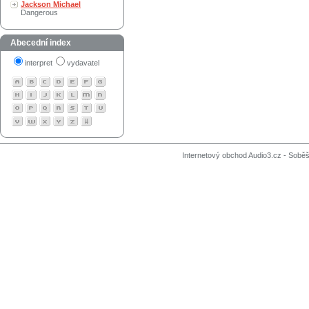
Jackson Michael
Dangerous
Abecední index
interpret
vydavatel
Internetový obchod Audio3.cz - Soběši