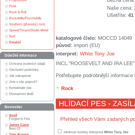
Běžná cena:
Progressive
Punk
Naše cena:
Rock & Roll
Ušetříte:
41
Rockabilly/Psychobilly
Southern (jižanský) rock
Speed/Thrash/Death Metal
Surf
katalogové číslo:
MOCCD 14049
Ostatní
původ:
import (EU)
interpret:
White Tony Joe
Důležité informace
INCL."ROOSEVELT AND IRA LEE"
Ochrana osobních údajů
Obchodní podmínky
Potřebujete podrobnější informace 
Jak nakupovat
Jste u nás poprvé?
Rock
Kontaktujte nás
Dostupnost titulů
HLÍDACÍ PES - ZASÍ
Bestseller
Anvil
Přehled všech Vámi zadaných po
Forged In Fire
James Gang
Best Of
sledovat novinky interpreta
White Tony Joe
Tyler Bonnie