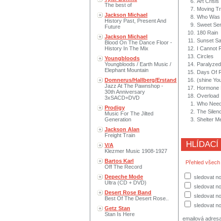
6.
Art Crisis
The best of
7.
Moving T
Jackson Michael
8.
Who Was 
History Past, Present And
9.
Sweet Se
Future
10.
180 Rain
Jackson Michael
11.
Sunset Sa
Blood On The Dance Floor -
History In The Mix
12.
I Cannot 
13.
Circles
Youngbloods
Youngbloods / Earth Music /
14.
Paralyzed
Elephant Mountain
15.
Days Of 
Domnerus/Hallberg/Erstand
16.
(shine Yo
Jazz At The Pawnshop -
17.
Hormone 
30th Anniversary
18.
Overload
3xSACD+DVD
1.
Who Need
Prodigy
2.
The Silen
Music For The Jilted
Generation
3.
Shelter M
Jackson Alan
Freight Train
HLÍDACÍ
V/A
Klezmer Music 1908-1927
Bartos Karl
Přehled všech
Off The Record
Depeche Mode
sledovat no
Ultra (CD + DVD)
sledovat n
Desert Rose Band
sledovat no
Best Of The Desert Rose..
sledovat no
Getz Stan
Stan Is Here
emailová adres