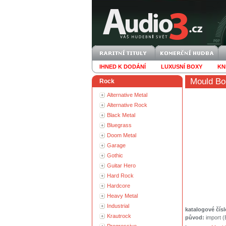
IHNED K DODÁNÍ
LUXUSNÍ BOXY
KN
Mould Bo
Rock
Alternative Metal
Alternative Rock
Black Metal
Bluegrass
Doom Metal
Garage
Gothic
Guitar Hero
Hard Rock
Hardcore
Heavy Metal
Industrial
katalogové čísl
Krautrock
původ:
import 