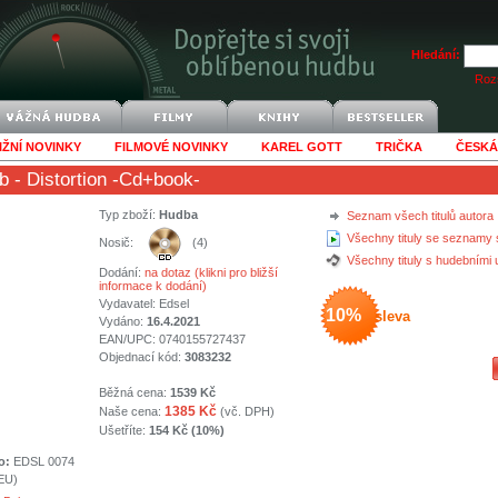
Hledání:
Rozš
IŽNÍ NOVINKY
FILMOVÉ NOVINKY
KAREL GOTT
TRIČKA
ČESKÁ
b
- Distortion -Cd+book-
Typ zboží:
Hudba
Seznam všech titulů autora
Všechny tituly se seznamy 
Nosič:
(4)
Všechny tituly s hudebními
Dodání:
na dotaz (klikni pro bližší
informace k dodání)
Vydavatel:
Edsel
10%
sleva
Vydáno:
16.4.2021
EAN/UPC: 0740155727437
Objednací kód:
3083232
Běžná cena:
1539 Kč
1385 Kč
Naše cena:
(vč. DPH)
Ušetříte:
154 Kč (10%)
o:
EDSL 0074
(EU)