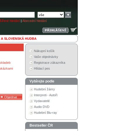
ířené hledání
|
Abecední hledání
 A SLOVENSKÁ HUDBA
Nákupní košík
Vaše objednávky
skladeb
Registrace zákazníka
 ukázkami
Hlídací pes
Vybírejte podle
Hudební žánry
Interpreti - Autoři
Vydavatelé
Audio DVD
Hudební Blu-ray
Bestseller ČR