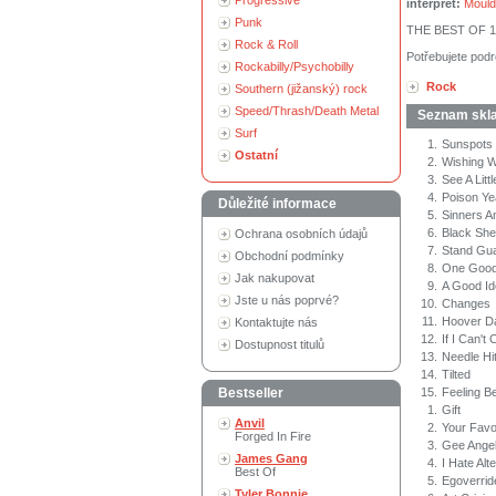
Progressive
interpret:
Mould
Punk
THE BEST OF 1
Rock & Roll
Potřebujete podr
Rockabilly/Psychobilly
Rock
Southern (jižanský) rock
Speed/Thrash/Death Metal
Seznam skl
Surf
1.
Sunspots
Ostatní
2.
Wishing W
3.
See A Littl
4.
Poison Ye
Důležité informace
5.
Sinners A
6.
Black She
Ochrana osobních údajů
7.
Stand Gu
Obchodní podmínky
8.
One Goo
Jak nakupovat
9.
A Good I
Jste u nás poprvé?
10.
Changes
11.
Hoover 
Kontaktujte nás
12.
If I Can't
Dostupnost titulů
13.
Needle Hi
14.
Tilted
Bestseller
15.
Feeling Be
1.
Gift
Anvil
2.
Your Favor
Forged In Fire
3.
Gee Ange
James Gang
4.
I Hate Alt
Best Of
5.
Egoverrid
Tyler Bonnie