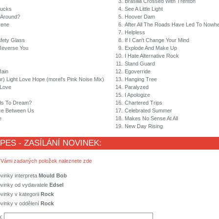
3.
Brasilia Crossed With Trenton
rucks
4.
See A Little Light
Around?
5.
Hoover Dam
rene
6.
After All The Roads Have Led To Nowh
7.
Helpless
fety Glass
8.
If I Can't Change Your Mind
Reverse You
9.
Explode And Make Up
10.
I Hate Alternative Rock
11.
Stand Guard
Rain
12.
Egoverride
ur) Light Love Hope (morel's Pink Noise Mix)
13.
Hanging Tree
Love
14.
Paralyzed
15.
I Apologize
s To Dream?
16.
Chartered Trips
ce Between Us
17.
Celebrated Summer
e
18.
Makes No Sense At All
19.
New Day Rising
 PES - ZASÍLÁNÍ NOVINEK:
 Vámi zadaných položek naleznete zde
vinky interpreta
Mould Bob
ovinky od vydavatele
Edsel
vinky v kategorii
Rock
vinky v oddělení
Rock
a: