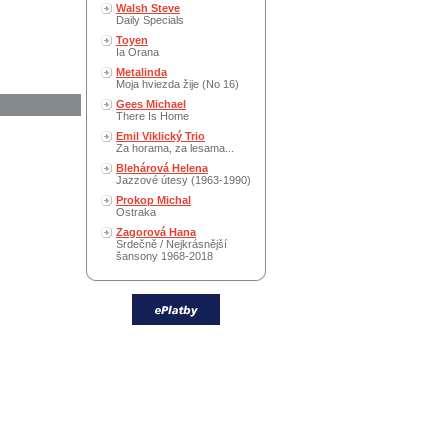
Walsh Steve
Daily Specials
Toyen
Ia Orana
Metalinda
Moja hviezda žije (No 16)
Gees Michael
There Is Home
Emil Viklický Trio
Za horama, za lesama...
Blehárová Helena
Jazzové útesy (1963-1990)
Prokop Michal
Ostraka
Zagorová Hana
Srdečně / Nejkrásnější
šansony 1968-2018