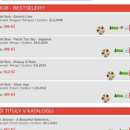
BOB
- BESTSELERY:
ld Bob - District Line
avatel:
Beggars Banquet
| Vydáno:
11.2.2008
296 Kč
a:
10%
ld Bob - Patch The Sky - digipack
avatel:
Merge
| Vydáno:
24.3.2016
485 Kč
a:
10%
ld Bob - Beauty & Ruin
avatel:
Merge
| Vydáno:
5.6.2014
512 Kč
a:
10%
ld Bob - Silver Age
avatel:
Edsel
| Vydáno:
1.10.2012
305 Kč
a:
10%
ŠÍ TITULY V KATALOGU:
 Jerome - A Beautiful Selection..
avatel:
Fresh Sound
| Vydáno:
18.1.2021
557 Kč
a: