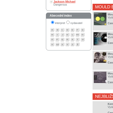
Jackson Michael
Dangerous
MOULD 
Mou
Abecední index
Vyd
interpret
vydavatel
Cen
Mou
Vyd
Cen
Mou
Vyd
Cen
Mou
Vyd
Cen
NEJBLIŽ
Kern
Vyd
Cen