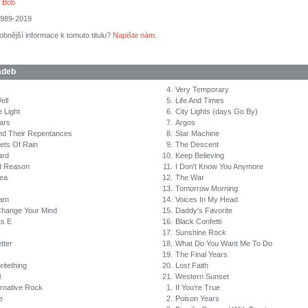
 Bob
989-2019
obnější informace k tomuto titulu?
Napište nám
.
adeb
4.
Very Temporary
ell
5.
Life And Times
e Light
6.
City Lights (days Go By)
ars
7.
Argos
nd Their Repentances
8.
Star Machine
ets Of Rain
9.
The Descent
ard
10.
Keep Believing
d Reason
11.
I Don't Know You Anymore
dea
12.
The War
13.
Tomorrow Morning
Dam
14.
Voices In My Head
 Change Your Mind
15.
Daddy's Favorite
ts E
16.
Black Confetti
17.
Sunshine Rock
tter
18.
What Do You Want Me To Do
19.
The Final Years
itething
20.
Lost Faith
l
21.
Western Sunset
ernative Rock
1.
If You're True
e
2.
Poison Years