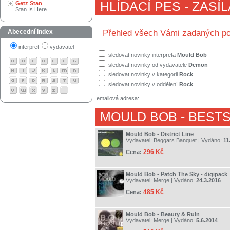
HLÍDACÍ PES - ZASÍ
Getz Stan
Stan Is Here
Abecední index
Přehled všech Vámi zadaných po
interpret
vydavatel
sledovat novinky interpreta
Mould Bob
sledovat novinky od vydavatele
Demon
sledovat novinky v kategorii
Rock
sledovat novinky v oddělení
Rock
emailová adresa:
MOULD BOB
- BEST
Mould Bob - District Line
Vydavatel:
Beggars Banquet
| Vydáno:
11
296 Kč
Cena:
Mould Bob - Patch The Sky - digipack
Vydavatel:
Merge
| Vydáno:
24.3.2016
485 Kč
Cena:
Mould Bob - Beauty & Ruin
Vydavatel:
Merge
| Vydáno:
5.6.2014