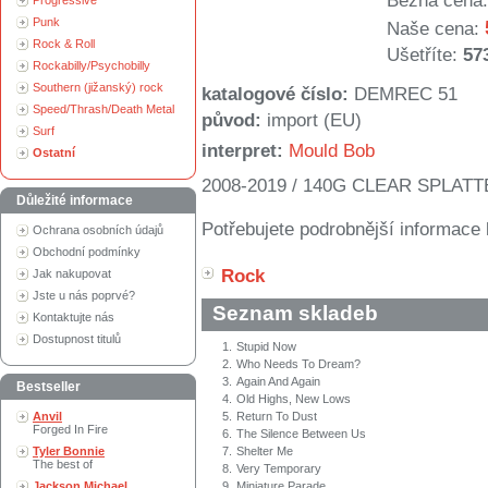
Běžná cena:
Progressive
Punk
Naše cena:
Rock & Roll
Ušetříte:
57
Rockabilly/Psychobilly
Southern (jižanský) rock
katalogové číslo:
DEMREC 51
Speed/Thrash/Death Metal
původ:
import (EU)
Surf
interpret:
Mould Bob
Ostatní
2008-2019 / 140G CLEAR SPLATT
Důležité informace
Potřebujete podrobnější informace 
Ochrana osobních údajů
Obchodní podmínky
Rock
Jak nakupovat
Jste u nás poprvé?
Seznam skladeb
Kontaktujte nás
Dostupnost titulů
1.
Stupid Now
2.
Who Needs To Dream?
3.
Again And Again
Bestseller
4.
Old Highs, New Lows
Anvil
5.
Return To Dust
Forged In Fire
6.
The Silence Between Us
Tyler Bonnie
7.
Shelter Me
The best of
8.
Very Temporary
Jackson Michael
9.
Miniature Parade