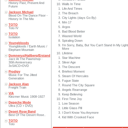
History Past, Present And
10.
Walls In Time
Future
1.
Life And Times
Jackson Michael
2.
The Breach
Blood On The Dance Floor -
3.
City Lights (days Go By)
History In The Mix
4.
Mm 17
TOTO
5.
Argos
Toto IV
6.
Bad Blood Better
TOTO
7.
Wasted World
Isolation
8.
Spiraling Down
Youngbloods
9.
I'm Sorry, Baby, But You Can't Stand In My Ligh
Youngbloods / Earth Music /
More
Elephant Mountain
10.
Lifetime
Domnerus/Hallberg/Erstand
1.
Star Machine
Jazz At The Pawnshop -
30th Anniversary
2.
Silver Age
3xSACD+DVD
3.
The Descent
Prodigy
4.
Briefest Moment
Music For The Jilted
5.
Steam Of Hercules
Generation
6.
Fugue State
Jackson Alan
7.
Round The City Square
Freight Train
8.
Angels Rearrange
V/A
9.
Keep Believing
Klezmer Music 1908-1927
10.
First Time Joy
Depeche Mode
1.
Low Season
Ultra (CD + DVD)
2.
Little Glass Pill
Desert Rose Band
3.
I Don't Know You Anymore
Best Of The Desert Rose..
4.
Kid With Crooked Face
TOTO
Toto