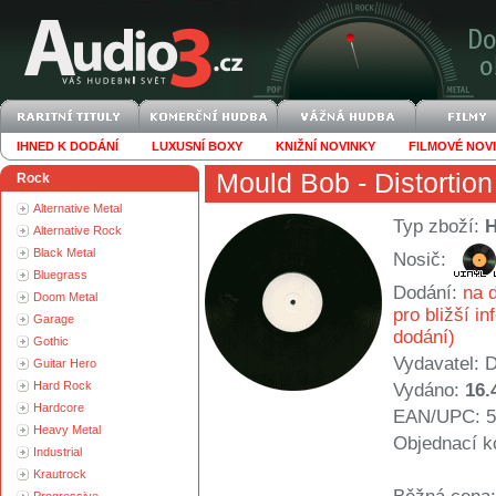
IHNED K DODÁNÍ
LUXUSNÍ BOXY
KNIŽNÍ NOVINKY
FILMOVÉ NOV
Mould Bob
- Distortion
Rock
Alternative Metal
Typ zboží:
Alternative Rock
Black Metal
Nosič:
Bluegrass
Dodání:
na d
Doom Metal
pro bližší i
Garage
dodání)
Gothic
Vydavatel:
Guitar Hero
Hard Rock
Vydáno:
16.
Hardcore
EAN/UPC: 5
Heavy Metal
Objednací k
Industrial
Krautrock