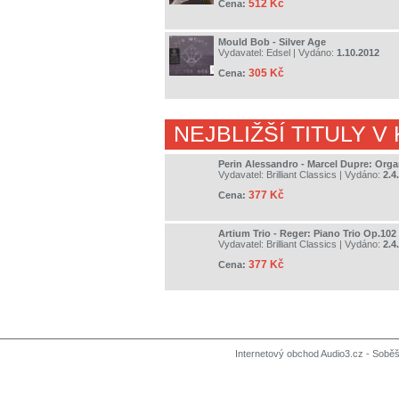
512 Kč
Cena:
Mould Bob - Silver Age
Vydavatel:
Edsel
| Vydáno:
1.10.2012
305 Kč
Cena:
NEJBLIŽŠÍ TITULY V
Perin Alessandro - Marcel Dupre: Org
Vydavatel:
Brilliant Classics
| Vydáno:
2.4
377 Kč
Cena:
Artium Trio - Reger: Piano Trio Op.102
Vydavatel:
Brilliant Classics
| Vydáno:
2.4
377 Kč
Cena:
Internetový obchod Audio3.cz - Soběši