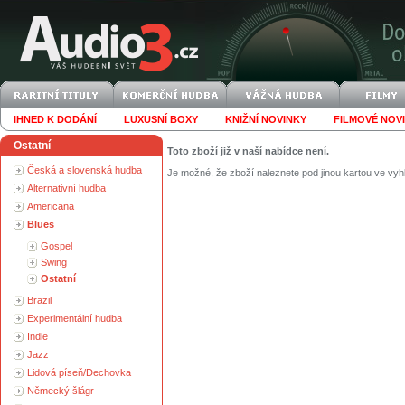
IHNED K DODÁNÍ
LUXUSNÍ BOXY
KNIŽNÍ NOVINKY
FILMOVÉ NOV
Ostatní
Toto zboží již v naší nabídce není.
Česká a slovenská hudba
Je možné, že zboží naleznete pod jinou kartou ve vyh
Alternativní hudba
Americana
Blues
Gospel
Swing
Ostatní
Brazil
Experimentální hudba
Indie
Jazz
Lidová píseň/Dechovka
Německý šlágr