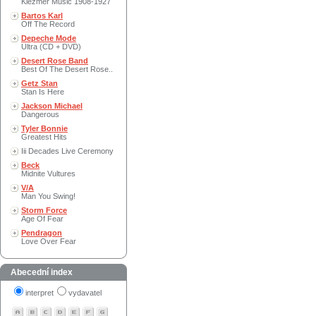
Klezmer Music 1908-1927
Bartos Karl
Off The Record
Depeche Mode
Ultra (CD + DVD)
Desert Rose Band
Best Of The Desert Rose..
Getz Stan
Stan Is Here
Jackson Michael
Dangerous
Tyler Bonnie
Greatest Hits
Iii Decades Live Ceremony
Beck
Midnite Vultures
V/A
Man You Swing!
Storm Force
Age Of Fear
Pendragon
Love Over Fear
Abecední index
interpret
vydavatel