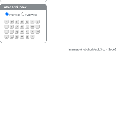
Abecední index
interpret
vydavatel
Internetový obchod Audio3.cz - Soběši