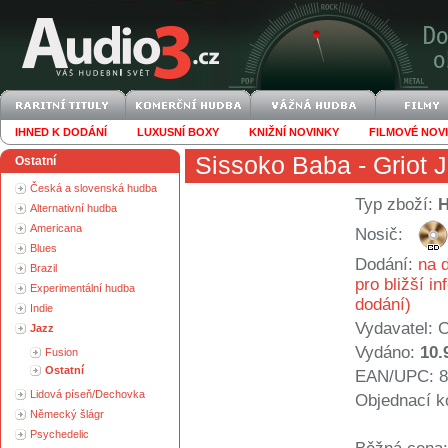
IHNED K DODÁNÍ
LUXUSNÍ BOXY
KNIŽNÍ NOVINKY
FILMOVÉ NOV
Sissoko Baba
- Griot 
Ostatní
Česká a slovenská hudba
Typ zboží:
Alternativní hudba
Americana
Nosič:
Blues
Dodání:
na d
Brazil
pro bližší i
Experimentální hudba
dodání)
Indie
Vydavatel:
C
Jazz
Vydáno:
10.
Fusion
Ostatní
EAN/UPC: 8
Lidová píseň/Dechovka
Objednací k
Německý šlágr
Psychedelic