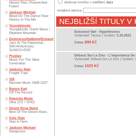
sledovat novinky v oddělení
Jazz
History Past, Present And
Future
emailová adresa:
Jackson Michael
Blood On The Dance Floor -
NEJBLIŽŠÍ TITULY V
History In The Mix
Youngbloods
Youngbloods / Earth Music /
Esecutori Vari - Hyperkronos
Elephant Mountain
Vydavatel:
Tactus
| Vydáno:
1.10.2021
Domnerus/Hallberg/Erstand
899 Kč
Cena:
Jazz At The Pawnshop -
30th Anniversary
3xSACD+DVD
Debout Sur Le Zinc - L'importance De 
Prodigy
Vydavatel:
Debout Sur Le Zinc
| Vydáno:
Music For The Jilted
Generation
1025 Kč
Cena:
Jackson Alan
Freight Train
V/A
Klezmer Music 1908-1927
Bartos Karl
Off The Record
Depeche Mode
Ultra (CD + DVD)
Desert Rose Band
Best Of The Desert Rose..
Getz Stan
Stan Is Here
Jackson Michael
Dangerous