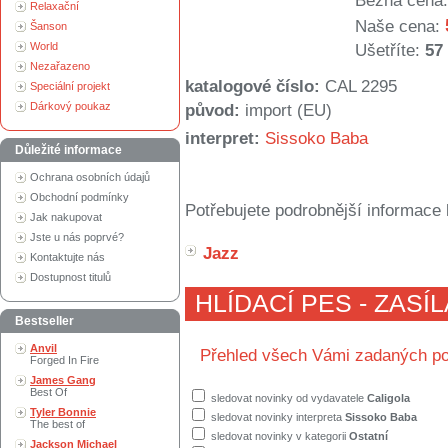
Běžná cena:
Relaxační
Naše cena:
Šanson
World
Ušetříte:
57
Nezařazeno
katalogové číslo:
CAL 2295
Speciální projekt
Dárkový poukaz
původ:
import (EU)
interpret:
Sissoko Baba
Důležité informace
Ochrana osobních údajů
Obchodní podmínky
Potřebujete podrobnější informace 
Jak nakupovat
Jste u nás poprvé?
Jazz
Kontaktujte nás
Dostupnost titulů
HLÍDACÍ PES - ZASÍ
Bestseller
Anvil
Přehled všech Vámi zadaných po
Forged In Fire
James Gang
Best Of
sledovat novinky od vydavatele
Caligola
Tyler Bonnie
sledovat novinky interpreta
Sissoko Baba
The best of
sledovat novinky v kategorii
Ostatní
Jackson Michael