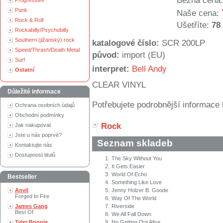
Běžná cena:
Progressive
Punk
Naše cena:
Rock & Roll
Ušetříte:
78
Rockabilly/Psychobilly
Southern (jižanský) rock
katalogové číslo:
SCR 200LP
Speed/Thrash/Death Metal
původ:
import (EU)
Surf
interpret:
Bell Andy
Ostatní
CLEAR VINYL
Důležité informace
Potřebujete podrobnější informace 
Ochrana osobních údajů
Obchodní podmínky
Rock
Jak nakupovat
Jste u nás poprvé?
Seznam skladeb
Kontaktujte nás
Dostupnost titulů
1.
The Sky Without You
2.
It Gets Easier
3.
World Of Echo
Bestseller
4.
Something Like Love
Anvil
5.
Jenny Holzer B. Goode
Forged In Fire
6.
Way Of The World
James Gang
7.
Riverside
Best Of
8.
We All Fall Down
Tyler Bonnie
9.
No Getting Out Alive