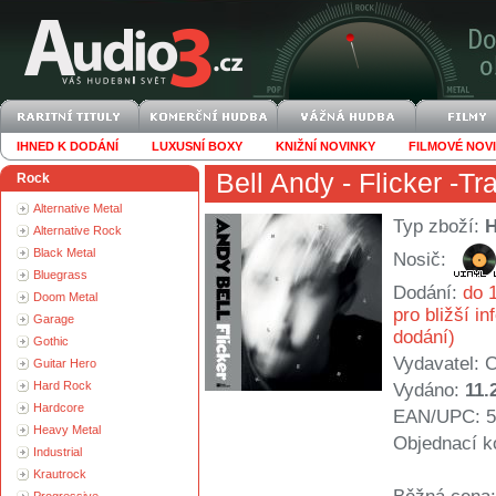
IHNED K DODÁNÍ
LUXUSNÍ BOXY
KNIŽNÍ NOVINKY
FILMOVÉ NOV
Bell Andy
- Flicker -Tr
Rock
Alternative Metal
Typ zboží:
Alternative Rock
Black Metal
Nosič:
Bluegrass
Dodání:
do 1
Doom Metal
pro bližší i
Garage
dodání)
Gothic
Vydavatel:
C
Guitar Hero
Hard Rock
Vydáno:
11.
Hardcore
EAN/UPC: 5
Heavy Metal
Objednací k
Industrial
Krautrock