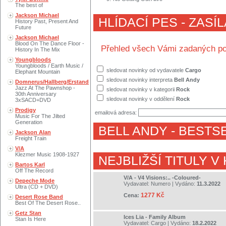
The best of
Jackson Michael
HLÍDACÍ PES - ZASÍ
History Past, Present And
Future
Jackson Michael
Blood On The Dance Floor -
Přehled všech Vámi zadaných po
History In The Mix
Youngbloods
Youngbloods / Earth Music /
sledovat novinky od vydavatele
Cargo
Elephant Mountain
sledovat novinky interpreta
Bell Andy
Domnerus/Hallberg/Erstand
Jazz At The Pawnshop -
sledovat novinky v kategorii
Rock
30th Anniversary
sledovat novinky v oddělení
Rock
3xSACD+DVD
Prodigy
emailová adresa:
Music For The Jilted
Generation
BELL ANDY
- BESTS
Jackson Alan
Freight Train
V/A
Klezmer Music 1908-1927
NEJBLIŽŠÍ TITULY V
Bartos Karl
Off The Record
V/A - V4 Visions:.. -Coloured-
Depeche Mode
Vydavatel:
Numero
| Vydáno:
11.3.2022
Ultra (CD + DVD)
1277 Kč
Cena:
Desert Rose Band
Best Of The Desert Rose..
Getz Stan
Ices Lia - Family Album
Stan Is Here
Vydavatel:
Cargo
| Vydáno:
18.2.2022