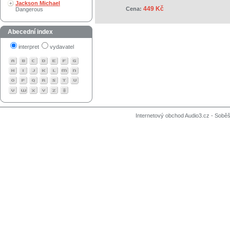
Jackson Michael
449 Kč
Cena:
Dangerous
Abecední index
interpret
vydavatel
Internetový obchod Audio3.cz - Soběši