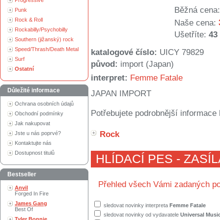
Progressive
Běžná cena:
Punk
Rock & Roll
Naše cena:
Rockabilly/Psychobilly
Ušetříte:
43
Southern (jižanský) rock
Speed/Thrash/Death Metal
katalogové číslo:
UICY 79829
Surf
původ:
import (Japan)
Ostatní
interpret:
Femme Fatale
Důležité informace
JAPAN IMPORT
Ochrana osobních údajů
Potřebujete podrobnější informace 
Obchodní podmínky
Jak nakupovat
Rock
Jste u nás poprvé?
Kontaktujte nás
Dostupnost titulů
HLÍDACÍ PES - ZASÍ
Bestseller
Přehled všech Vámi zadaných po
Anvil
Forged In Fire
James Gang
sledovat novinky interpreta
Femme Fatale
Best Of
sledovat novinky od vydavatele
Universal Musi
Tyler Bonnie