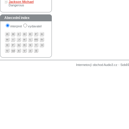
Jackson Michael
Dangerous
Abecední index
interpret
vydavatel
Internetový obchod Audio3.cz - Soběši