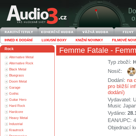
IHNED K DODÁNÍ
LUXUSNÍ BOXY
KNIŽNÍ NOVINKY
FILMOVÉ NOV
Femme Fatale
- Femme
Rock
Alternative Metal
Typ zboží:
Alternative Rock
Black Metal
Nosič:
Bluegrass
Dodání:
na d
Doom Metal
pro bližší i
Garage
dodání)
Gothic
Vydavatel:
U
Guitar Hero
Music Japa
Hard Rock
Hardcore
Vydáno:
28.
Heavy Metal
EAN/UPC: 4
Industrial
Objednací k
Krautrock