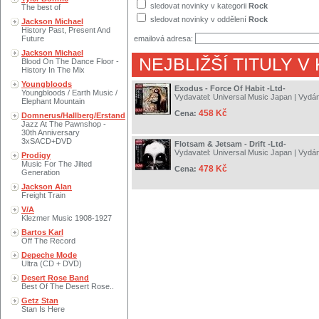
sledovat novinky v kategorii
Rock
The best of
sledovat novinky v oddělení
Rock
Jackson Michael
History Past, Present And
Future
emailová adresa:
Jackson Michael
NEJBLIŽŠÍ TITULY V
Blood On The Dance Floor -
History In The Mix
Youngbloods
Exodus - Force Of Habit -Ltd-
Youngbloods / Earth Music /
Vydavatel:
Universal Music Japan
| Vydá
Elephant Mountain
458 Kč
Cena:
Domnerus/Hallberg/Erstand
Jazz At The Pawnshop -
30th Anniversary
3xSACD+DVD
Flotsam & Jetsam - Drift -Ltd-
Vydavatel:
Universal Music Japan
| Vydá
Prodigy
Music For The Jilted
478 Kč
Cena:
Generation
Jackson Alan
Freight Train
V/A
Klezmer Music 1908-1927
Bartos Karl
Off The Record
Depeche Mode
Ultra (CD + DVD)
Desert Rose Band
Best Of The Desert Rose..
Getz Stan
Stan Is Here