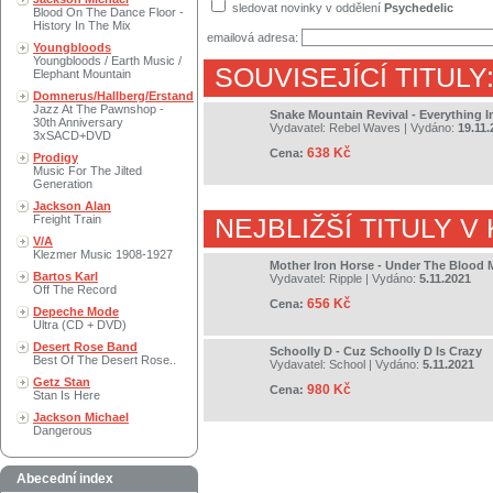
sledovat novinky v oddělení
Psychedelic
Blood On The Dance Floor -
History In The Mix
emailová adresa:
Youngbloods
Youngbloods / Earth Music /
SOUVISEJÍCÍ TITULY
Elephant Mountain
Domnerus/Hallberg/Erstand
Jazz At The Pawnshop -
Snake Mountain Revival - Everything I
30th Anniversary
Vydavatel:
Rebel Waves
| Vydáno:
19.11.
3xSACD+DVD
638 Kč
Cena:
Prodigy
Music For The Jilted
Generation
Jackson Alan
Freight Train
NEJBLIŽŠÍ TITULY V
V/A
Klezmer Music 1908-1927
Mother Iron Horse - Under The Blood
Bartos Karl
Vydavatel:
Ripple
| Vydáno:
5.11.2021
Off The Record
656 Kč
Cena:
Depeche Mode
Ultra (CD + DVD)
Desert Rose Band
Schoolly D - Cuz Schoolly D Is Crazy
Best Of The Desert Rose..
Vydavatel:
School
| Vydáno:
5.11.2021
Getz Stan
980 Kč
Cena:
Stan Is Here
Jackson Michael
Dangerous
Abecední index