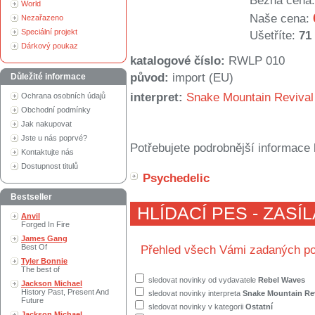
Běžná cena:
World
Naše cena:
Nezařazeno
Speciální projekt
Ušetříte:
71
Dárkový poukaz
katalogové číslo:
RWLP 010
původ:
import (EU)
Důležité informace
interpret:
Snake Mountain Revival
Ochrana osobních údajů
Obchodní podmínky
Jak nakupovat
Jste u nás poprvé?
Potřebujete podrobnější informace 
Kontaktujte nás
Dostupnost titulů
Psychedelic
Bestseller
HLÍDACÍ PES - ZASÍ
Anvil
Forged In Fire
James Gang
Best Of
Přehled všech Vámi zadaných po
Tyler Bonnie
The best of
sledovat novinky od vydavatele
Rebel Waves
Jackson Michael
History Past, Present And
sledovat novinky interpreta
Snake Mountain Re
Future
sledovat novinky v kategorii
Ostatní
Jackson Michael