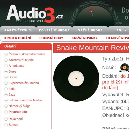
IHNED K DODÁNÍ
LUXUSNÍ BOXY
KNIŽNÍ NOVINKY
FILMOVÉ NOV
Snake Mountain Reviv
Ostatní
Česká a slovenská hudba
Typ zboží:
Alternativní hudba
Americana
Nosič:
Blues
Dodání:
do 1
Brazil
pro bližší i
Experimentální hudba
dodání)
Indie
Vydavatel:
R
Jazz
Lidová píseň/Dechovka
Vydáno:
19.
Německý šlágr
EAN/UPC: 0
Psychedelic
Objednací k
Relaxační
Šanson