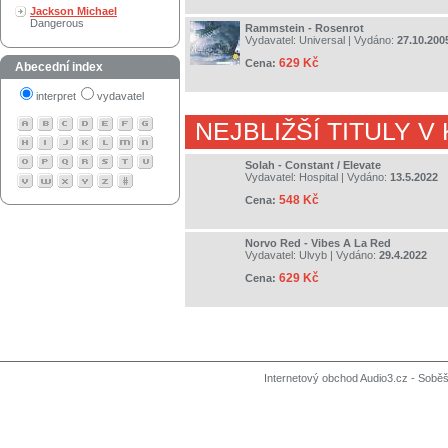
Jackson Michael
Dangerous
Rammstein - Rosenrot
Vydavatel:
Universal
| Vydáno:
27.10.200
629 Kč
Cena:
Abecední index
interpret
vydavatel
NEJBLIŽŠÍ TITULY V
Solah - Constant / Elevate
Vydavatel:
Hospital
| Vydáno:
13.5.2022
548 Kč
Cena:
Norvo Red - Vibes A La Red
Vydavatel:
Ulvyb
| Vydáno:
29.4.2022
629 Kč
Cena:
Internetový obchod Audio3.cz - Soběši