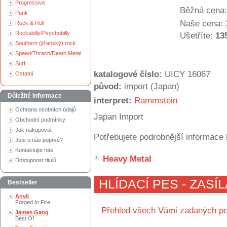
Progressive
Běžná cena:
Punk
Naše cena:
Rock & Roll
Rockabilly/Psychobilly
Ušetříte:
13
Southern (jižanský) rock
Speed/Thrash/Death Metal
Surf
katalogové číslo:
UICY 16067
Ostatní
původ:
import (Japan)
Důležité informace
interpret:
Rammstein
Ochrana osobních údajů
Japan Import
Obchodní podmínky
Jak nakupovat
Potřebujete podrobnější informace 
Jste u nás poprvé?
Kontaktujte nás
Heavy Metal
Dostupnost titulů
HLÍDACÍ PES - ZASÍ
Bestseller
Anvil
Forged In Fire
Přehled všech Vámi zadaných po
James Gang
Best Of