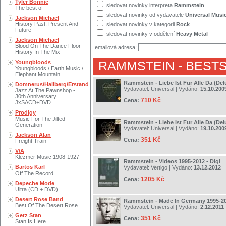
Tyler Bonnie
sledovat novinky interpreta
Rammstein
The best of
sledovat novinky od vydavatele
Universal Musi
Jackson Michael
History Past, Present And
sledovat novinky v kategorii
Rock
Future
sledovat novinky v oddělení
Heavy Metal
Jackson Michael
Blood On The Dance Floor -
emailová adresa:
History In The Mix
Youngbloods
RAMMSTEIN
- BEST
Youngbloods / Earth Music /
Elephant Mountain
Rammstein - Liebe Ist Fur Alle Da (Del
Domnerus/Hallberg/Erstand
Vydavatel:
Universal
| Vydáno:
15.10.200
Jazz At The Pawnshop -
30th Anniversary
710 Kč
Cena:
3xSACD+DVD
Prodigy
Music For The Jilted
Rammstein - Liebe Ist Fur Alle Da (Del
Generation
Vydavatel:
Universal
| Vydáno:
19.10.200
Jackson Alan
351 Kč
Cena:
Freight Train
V/A
Klezmer Music 1908-1927
Rammstein - Videos 1995-2012 - Digi
Bartos Karl
Vydavatel:
Vertigo
| Vydáno:
13.12.2012
Off The Record
1205 Kč
Cena:
Depeche Mode
Ultra (CD + DVD)
Desert Rose Band
Rammstein - Made In Germany 1995-2
Best Of The Desert Rose..
Vydavatel:
Universal
| Vydáno:
2.12.2011
Getz Stan
351 Kč
Cena:
Stan Is Here