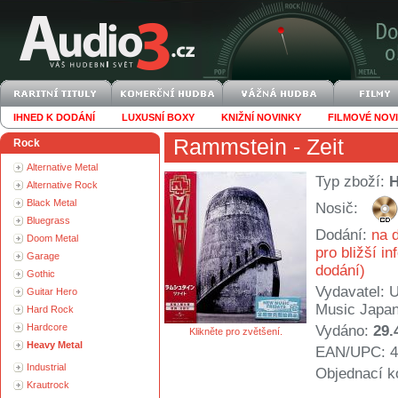
IHNED K DODÁNÍ
LUXUSNÍ BOXY
KNIŽNÍ NOVINKY
FILMOVÉ NOV
Rammstein
- Zeit
Rock
Alternative Metal
Typ zboží:
Alternative Rock
Black Metal
Nosič:
Bluegrass
Dodání:
na d
Doom Metal
pro bližší i
Garage
dodání)
Gothic
Vydavatel:
U
Guitar Hero
Music Japa
Hard Rock
Hardcore
Vydáno:
29.
Klikněte pro zvětšení.
Heavy Metal
EAN/UPC: 4
Industrial
Objednací k
Krautrock